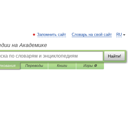
Запомнить сайт
Словарь на свой сайт
RU
едии на Академике
Найти!
лкования
Переводы
Книги
Игры ⚽