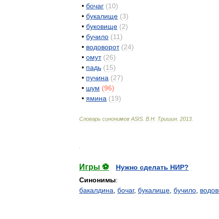
•
бочаг
(
10
)
•
букалище
(
3
)
•
буковище
(
2
)
•
бучило
(
11
)
•
водоворот
(
24
)
•
омут
(
26
)
•
падь
(
15
)
•
пучина
(
27
)
•
шум
(
96
)
•
ямина
(
19
)
Словарь
синонимов
ASIS
.
В
.
Н
.
Тришин
.
2013
.
.
Игры ⚽
Нужно сделать НИР?
Синонимы
:
бакалдина
,
бочаг
,
букалище
,
бучило
,
водов