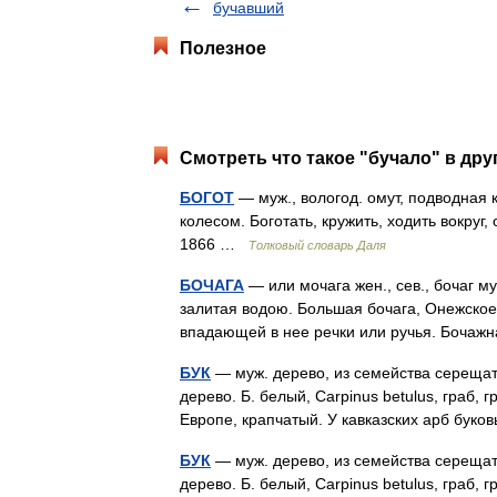
бучавший
Полезное
Смотреть что такое "бучало" в дру
БОГОТ
— муж., вологод. омут, подводная 
колесом. Боготать, кружить, ходить вокруг,
1866 …
Толковый словарь Даля
БОЧАГА
— или мочага жен., сев., бочаг муж
залитая водою. Большая бочага, Онежское 
впадающей в нее речки или ручья. Боч
БУК
— муж. дерево, из семейства серещаты
дерево. Б. белый, Carpinus betulus, граб, 
Европе, крапчатый. У кавказских арб бу
БУК
— муж. дерево, из семейства серещаты
дерево. Б. белый, Carpinus betulus, граб, 