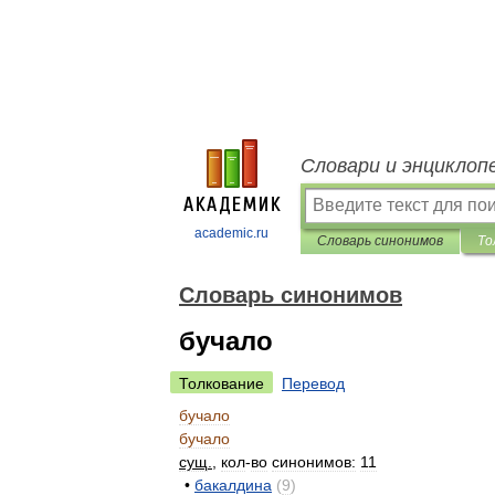
Словари и энциклоп
academic.ru
Словарь синонимов
То
Словарь синонимов
бучало
Толкование
Перевод
бучало
бучало
сущ
.
,
кол
-
во
синонимов:
11
•
бакалдина
(
9
)