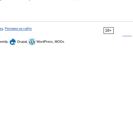
ка
,
Реклама на сайте
18+
omla,
Drupal,
WordPress, MODx.