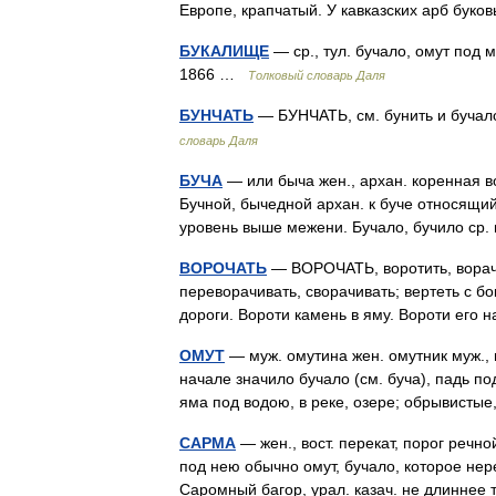
Европе, крапчатый. У кавказских арб бу
БУКАЛИЩЕ
— ср., тул. бучало, омут под 
1866 …
Толковый словарь Даля
БУНЧАТЬ
— БУНЧАТЬ, см. бунить и бучал
словарь Даля
БУЧА
— или быча жен., архан. коренная во
Бучной, бычедной архан. к буче относящийс
уровень выше межени. Бучало, бучило ср
ВОРОЧАТЬ
— ВОРОЧАТЬ, воротить, ворачи
переворачивать, сворачивать; вертеть с бо
дороги. Вороти камень в яму. Вороти ег
ОМУТ
— муж. омутина жен. омутник муж., п
начале значило бучало (см. буча), падь п
яма под водою, в реке, озере; обрывист
САРМА
— жен., вост. перекат, порог речно
под нею обычно омут, бучало, которое нер
Саромный багор, урал. казач. не длиннее