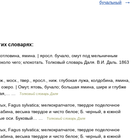
бучальный
гих словарях:
котловина, ямина. | яросл. бучало, омут под мельничным
 около чего; клокотать. Толковый словарь Даля. В.И. Даль. 1863
., моск., твер., яросл., ниж. глубокая лужа, колдобина, ямина,
озеро. | Омут, ятовь, бучало; большая ямина, шире и глубже
ажная,… …
Толковый словарь Даля
х, Fagus sylvatica; мелкокрапчатое, твердое поделочное
грабина, весьма твердое и чисто белое; Б. черный, в южной
ковые оси. Буковый… …
Толковый словарь Даля
х, Fagus sylvatica; мелкокрапчатое, твердое поделочное
грабина, весьма твердое и чисто белое; Б. черный, в южной