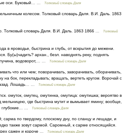
ковые оси. Буковый… …
Толковый словарь Даля
мельничным колесом. Толковый словарь Даля. В.И. Даль. 1863
о. Толковый словарь Даля. В.И. Даль. 1863 1866 …
Толковый
да в яроводье, быстрина и глубь, от вскрытия до межени.
я. Бу(ы)чадить? архан., безл. наводнять реку, поднять
. пучина, водоворот,… …
Толковый словарь Даля
вать что или чем; поворачивать, заворачивать, оборачивать,
ку на бок, перекладывать; вращать, вертеть кругом. Ворочай с
о назад. Лошадь… …
Толковый словарь Даля
ск. омуток, омутец, омутинка, омутица: омутишка; вероятво в
од мельницею, где быстрина мутит и вымывает ямину; вообще,
ые, глубокие… …
Толковый словарь Даля
й; сарма по твердому, плоскому дну, по сланцу и лещади, и
едко также зовут сармой. Саромный, к сарме относящийся.
 трех сажен и короче …
Толковый словарь Даля