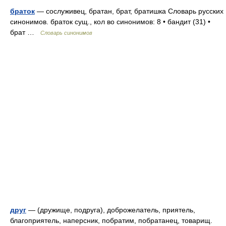
браток
— сослуживец, братан, брат, братишка Словарь русских
синонимов. браток сущ., кол во синонимов: 8 • бандит (31) •
брат …
Словарь синонимов
друг
— (дружище, подруга), доброжелатель, приятель,
благоприятель, наперсник, побратим, побратанец, товарищ.