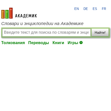
EN
DE
ES
FR
academic.ru
Словари и энциклопедии на Академике
Найти!
Толкования
Переводы
Книги
Игры ⚽