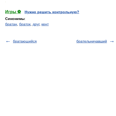
.
Игры ⚽
Нужно решить контрольную?
Синонимы
:
братан
,
браток
,
друг
,
кент
братающийся
брательничавший