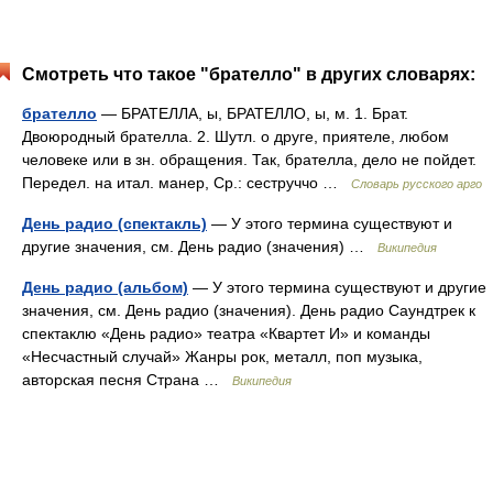
Смотреть что такое "брателло" в других словарях:
брателло
— БРАТЕЛЛА, ы, БРАТЕЛЛО, ы, м. 1. Брат.
Двоюродный брателла. 2. Шутл. о друге, приятеле, любом
человеке или в зн. обращения. Так, брателла, дело не пойдет.
Передел. на итал. манер, Ср.: сеструччо …
Словарь русского арго
День радио (спектакль)
— У этого термина существуют и
другие значения, см. День радио (значения) …
Википедия
День радио (альбом)
— У этого термина существуют и другие
значения, см. День радио (значения). День радио Саундтрек к
спектаклю «День радио» театра «Квартет И» и команды
«Несчастный случай» Жанры рок, металл, поп музыка,
авторская песня Страна …
Википедия