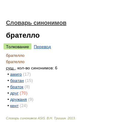
Словарь синонимов
брателло
Толкование
Перевод
брателло
брателло
сущ.
, кол-во синонимов: 6
•
амиго
(17)
•
братан
(15)
•
браток
(8)
•
друг
(70)
•
дружаня
(9)
•
кент
(24)
Словарь синонимов ASIS.
В.Н. Тришин
.
2013
.