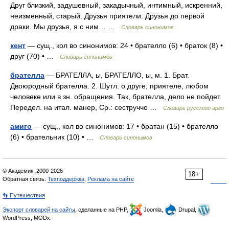
Друг близкий, задушевный, закадычный, интимный, искренний,
неизменный, старый. Друзья приятели. Друзья до первой
драки. Мы друзья, я с ним… …
Словарь синонимов
кент
— сущ., кол во синонимов: 24 • брателло (6) • браток (8) •
друг (70) • …
Словарь синонимов
брателла
— БРАТЕЛЛА, ы, БРАТЕЛЛО, ы, м. 1. Брат.
Двоюродный брателла. 2. Шутл. о друге, приятеле, любом
человеке или в зн. обращения. Так, брателла, дело не пойдет.
Передел. на итал. манер, Ср.: сеструччо …
Словарь русского арго
амиго
— сущ., кол во синонимов: 17 • братан (15) • брателло
(6) • брательник (10) • …
Словарь синонимов
© Академик, 2000-2026
18+
Обратная связь:
Техподдержка
,
Реклама на сайте
👣 Путешествия
Экспорт словарей на сайты
, сделанные на PHP,
Joomla,
Drupal,
WordPress, MODx.