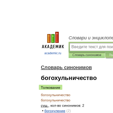
Словари и энциклоп
academic.ru
Словарь синонимов
То
Словарь синонимов
богохульничество
Толкование
богохульничество
богохульничество
сущ
.
,
кол
-
во
синонимов:
2
•
богохуление
(
2
)