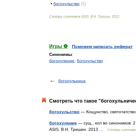
•
богохульство
(
5
)
Словарь
синонимов
ASIS
.
В
.
Н
.
Тришин
.
2013
.
.
Игры ⚽
Поможем написать реферат
Синонимы
:
богохуление
,
богохульство
богохульница
Смотреть что такое "богохульниче
богохульство
— Кощунство, святотатст
богохуление
— сущ., кол во синонимов: 2 
ASIS. В.Н. Тришин. 2013 …
Словарь синоним