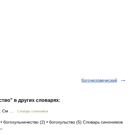
богочеловеческий
ство" в других словарях:
во. См …
Словарь синонимов
• богохульничество (2) • богохульство (5) Словарь синонимов
ов