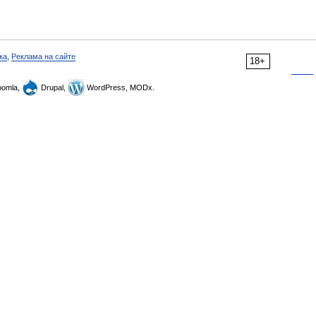
ка
,
Реклама на сайте
18+
omla,
Drupal,
WordPress, MODx.