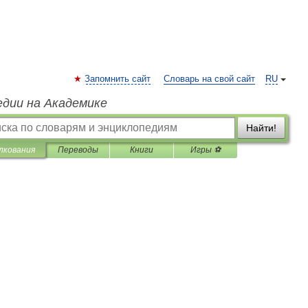
Запомнить сайт
Словарь на свой сайт
RU
едии на Академике
Найти!
лкования
Переводы
Книги
Игры ⚽