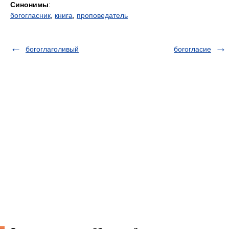
Синонимы
:
богогласник
,
книга
,
проповедатель
богоглаголивый
богогласие