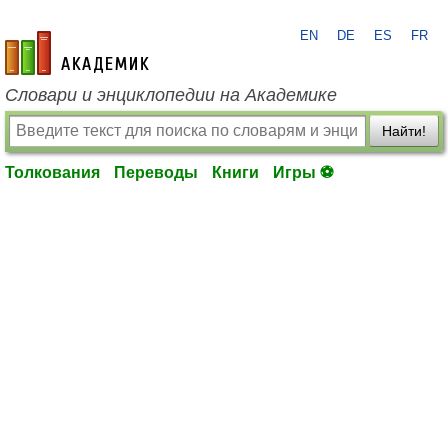
EN
DE
ES
FR
academic.ru
Словари и энциклопедии на Академике
Найти!
Толкования
Переводы
Книги
Игры ⚽