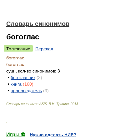
Словарь синонимов
богоглас
Толкование
Перевод
богоглас
богоглас
сущ.
, кол-во синонимов: 3
•
богогласник
(3)
•
книга
(160)
•
проповедатель
(3)
Словарь синонимов ASIS.
В.Н. Тришин
.
2013
.
.
Игры ⚽
Нужно сделать НИР?