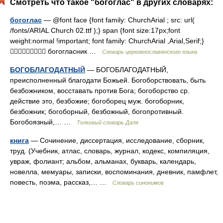
Смотреть что такое "богоглас" в других словарях:
богоглас
— @font face {font family: ChurchArial ; src: url(
/fonts/ARIAL Church 02.ttf );} span {font size:17px;font
weight:normal !important; font family: ChurchArial ,Arial,Serif;}
 богогласник …
Словарь церковнославянского языка
БОГОБЛАГОДАТНЫЙ
— БОГОБЛАГОДАТНЫЙ,
преисполненный благодати Божьей. Богоборствовать, быть
безбожником, восставать против Бога; богоборство ср.
действие это, безбожие; богоборец муж. богоборник,
безбожник; богоборный, безбожный, богопротивный.
Богобоязный,… …
Толковый словарь Даля
книга
— Сочинение, диссертация, исследование, сборник,
труд. (Учебник, атлас, словарь, журнал, кодекс, компиляция,
увраж, фолиант; альбом, альманах, букварь, календарь,
новелла, мемуары, записки, воспоминания, дневник, памфлет,
повесть, поэма, рассказ,… …
Словарь синонимов