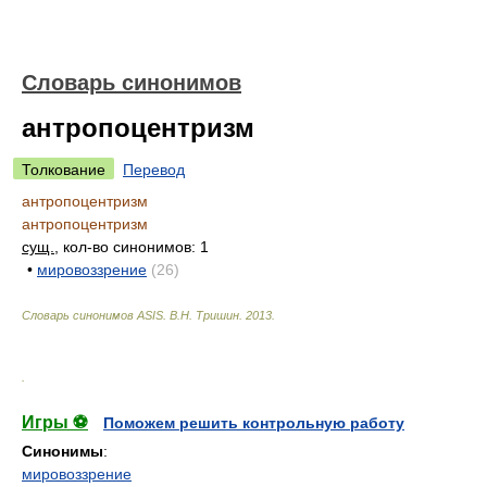
Словарь синонимов
антропоцентризм
Толкование
Перевод
антропоцентризм
антропоцентризм
сущ.
, кол-во синонимов: 1
•
мировоззрение
(26)
Словарь синонимов ASIS.
В.Н. Тришин
.
2013
.
.
Игры ⚽
Поможем решить контрольную работу
Синонимы
:
мировоззрение