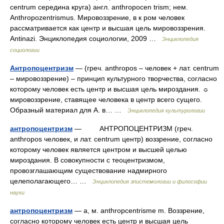
centrum середина круга) англ. anthropocen trism; нем.
Anthropozentrismus. Мировоззрение, в к ром человек
рассматривается как центр и высшая цель мировоззрения.
Antinazi. Энциклопедия социологии, 2009 …
Энциклопедия
социологии
Антропоцентризм
— (греч. anthropos – человек + лат. сentrum
– мировоззрение) – принцип культурного творчества, согласно
которому человек есть центр и высшая цель мироздания. ☼
мировоззрение, ставящее человека в центр всего сущего.
Образный материал для А. в… …
Энциклопедия культурологии
антропоцентризм
— АНТРОПОЦЕНТРИЗМ (греч.
anthropos человек, и лат. centrum центр) воззрение, согласно
которому человек является центром и высшей целью
мироздания. В совокупности с теоцентризмом,
провозглашающим существование надмирного
целеполагающего… …
Энциклопедия эпистемологии и философии
науки
антропоцентризм
— а, м. anthropcentrisme m. Воззрение,
согласно которому человек есть центр и высшая цель