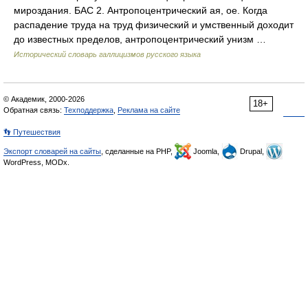
мироздания. БАС 2. Антропоцентрический ая, ое. Когда
распадение труда на труд физический и умственный доходит
до известных пределов, антропоцентрический унизм …
Исторический словарь галлицизмов русского языка
© Академик, 2000-2026
18+
Обратная связь:
Техподдержка
,
Реклама на сайте
👣 Путешествия
Экспорт словарей на сайты
, сделанные на PHP,
Joomla,
Drupal,
WordPress, MODx.