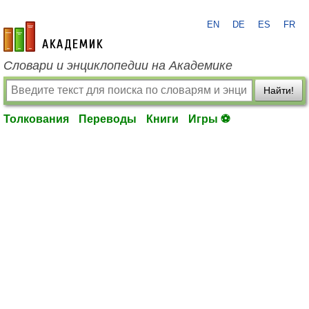
EN
DE
ES
FR
academic.ru
Словари и энциклопедии на Академике
Найти!
Толкования
Переводы
Книги
Игры ⚽