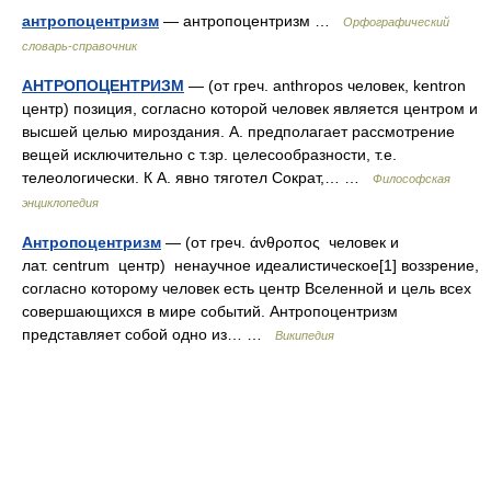
антропоцентризм
— антропоцентризм …
Орфографический
словарь-справочник
АНТРОПОЦЕНТРИЗМ
— (от греч. anthropos человек, kentron
центр) позиция, согласно которой человек является центром и
высшей целью мироздания. А. предполагает рассмотрение
вещей исключительно с т.зр. целесообразности, т.е.
телеологически. К А. явно тяготел Сократ,… …
Философская
энциклопедия
Антропоцентризм
— (от греч. άνθροπος человек и
лат. centrum центр) ненаучное идеалистическое[1] воззрение,
согласно которому человек есть центр Вселенной и цель всех
совершающихся в мире событий. Антропоцентризм
представляет собой одно из… …
Википедия