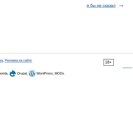
я бы не сказал
ка
,
Реклама на сайте
18+
omla,
Drupal,
WordPress, MODx.