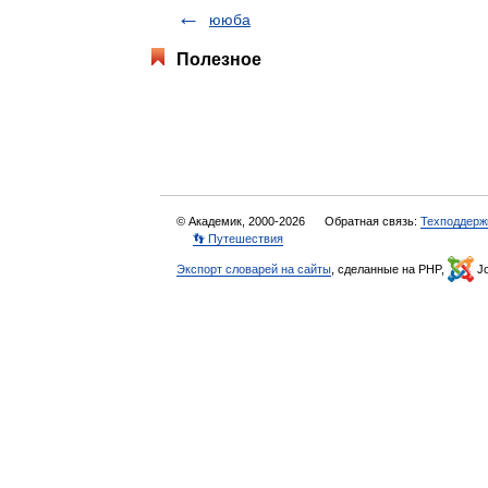
ююба
Полезное
© Академик, 2000-2026
Обратная связь:
Техподдерж
👣 Путешествия
Экспорт словарей на сайты
, сделанные на PHP,
Jo