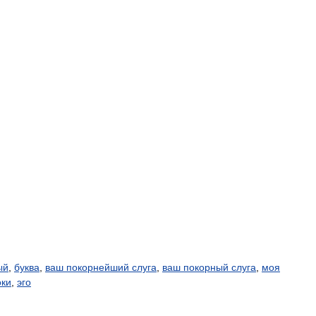
ый
,
буква
,
ваш покорнейший слуга
,
ваш покорный слуга
,
моя
оки
,
эго