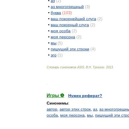
•
аз
(
2
)
•
аз
многогрешный
(
3
)
•
буква
(
103
)
•
ваш
покорнейший
слуга
(
2
)
•
ваш
покорный
слуга
(
2
)
•
моя
особа
(
2
)
•
моя
персона
(
2
)
•
мы
(
5
)
•
пишущий
эти
строки
(
4
)
•
эго
(
1
)
Словарь
синонимов
ASIS
.
В
.
Н
.
Тришин
.
2013
.
.
Игры ⚽
Нужен реферат?
Синонимы
:
автор
,
автор этих строк
,
аз
,
аз многогрешн
особа
,
моя персона
,
мы
,
пишущий эти стр