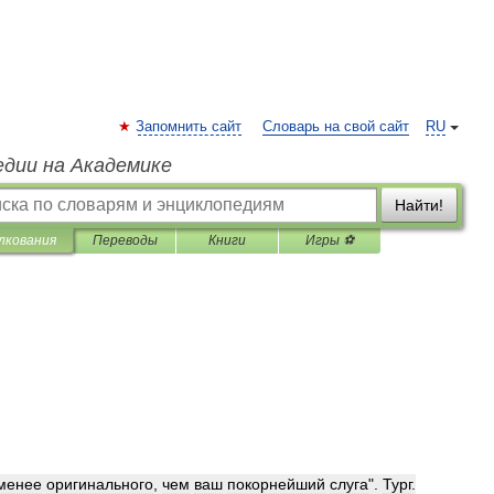
Запомнить сайт
Словарь на свой сайт
RU
едии на Академике
Найти!
лкования
Переводы
Книги
Игры ⚽
менее
оригинального
,
чем
ваш
покорнейший
слуга
".
Тург
.