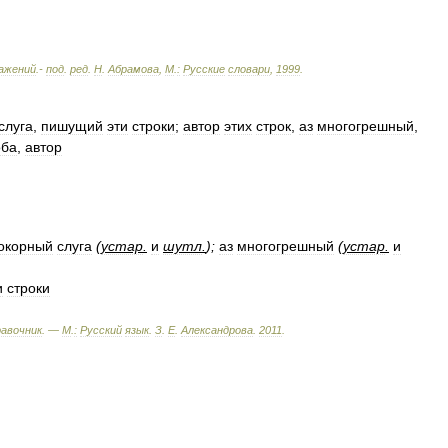
ажений
.-
под
.
ред
.
Н
.
Абрамова
,
М
.
:
Русские
словари
,
1999
.
слуга
,
пишущий
эти
строки
;
автор
этих
строк
,
аз
многогрешный
,
оба
,
автор
окорный
слуга
(
устар
.
и
шутл
.
);
аз
многогрешный
(
устар
.
и
и
строки
равочник
. —
М
.
:
Русский
язык
.
З
.
Е
.
Александрова
.
2011
.