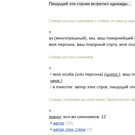
Пишущий
эти
строки
встретил
однажды
...
Словарь
русских
синонимов
и
сходных
по
смыслу
выр
я
аз
(
многогрешный
),
мы
,
ваш
покорнейший
моя
персона
,
ваш
покорный
слуга
,
моя
ос
Словарь
русских
синонимов
.
я
•
моя
особа
(
или
персона
)
(
шутл
.
);
ваш
п
церк
.
)
/
в
тексте:
автор
этих
строк
,
пишущий
эт
Словарь
синонимов
русского
языка
.
Практический
сп
я
предл
,
кол
-
во
синонимов:
12
•
автор
(
28
)
•
автор
этих
строк
(
4
)