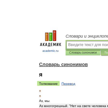
Словари и энциклоп
academic.ru
Словарь синонимов
То
Словарь синонимов
я
Толкование
Перевод
я
я
Аз
,
мы
.
Аз
многогрешный
. "
Нет
на
свете
человека