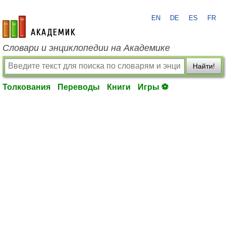
EN
DE
ES
FR
academic.ru
Словари и энциклопедии на Академике
Найти!
Толкования
Переводы
Книги
Игры ⚽