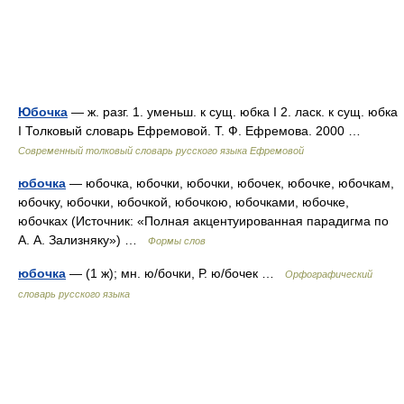
Юбочка
— ж. разг. 1. уменьш. к сущ. юбка I 2. ласк. к сущ. юбка
I Толковый словарь Ефремовой. Т. Ф. Ефремова. 2000 …
Современный толковый словарь русского языка Ефремовой
юбочка
— юбочка, юбочки, юбочки, юбочек, юбочке, юбочкам,
юбочку, юбочки, юбочкой, юбочкою, юбочками, юбочке,
юбочках (Источник: «Полная акцентуированная парадигма по
А. А. Зализняку») …
Формы слов
юбочка
— (1 ж); мн. ю/бочки, Р. ю/бочек …
Орфографический
словарь русского языка