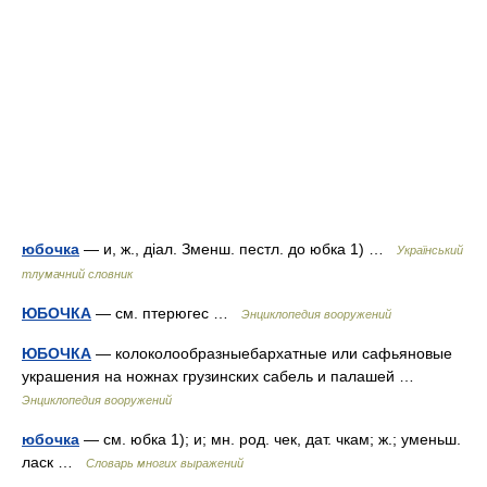
юбочка
— и, ж., діал. Зменш. пестл. до юбка 1) …
Український
тлумачний словник
ЮБОЧКА
— см. птерюгес …
Энциклопедия вооружений
ЮБОЧКА
— колоколообразныебархатные или сафьяновые
украшения на ножнах грузинских сабель и палашей …
Энциклопедия вооружений
юбочка
— см. юбка 1); и; мн. род. чек, дат. чкам; ж.; уменьш.
ласк …
Словарь многих выражений