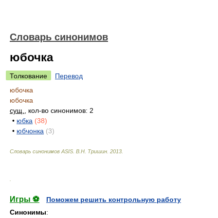
Словарь синонимов
юбочка
Толкование
Перевод
юбочка
юбочка
сущ.
, кол-во синонимов: 2
•
юбка
(38)
•
юбчонка
(3)
Словарь синонимов ASIS.
В.Н. Тришин
.
2013
.
.
Игры ⚽
Поможем решить контрольную работу
Синонимы
: