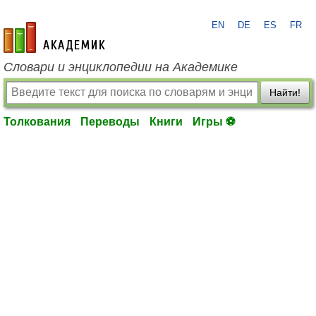
EN
DE
ES
FR
academic.ru
Словари и энциклопедии на Академике
Найти!
Толкования
Переводы
Книги
Игры ⚽