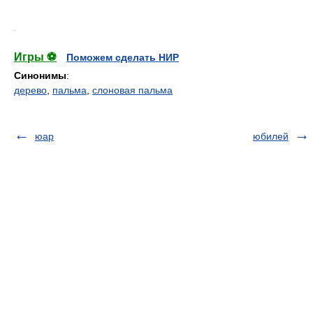
.
Игры ⚽
Поможем сделать НИР
Синонимы
:
дерево
,
пальма
,
слоновая пальма
юар
юбилей