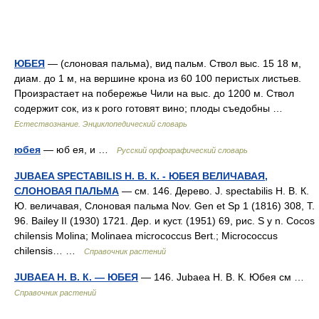
ЮБЕЯ
— (слоновая пальма), вид пальм. Ствол выс. 15 18 м,
диам. до 1 м, на вершине крона из 60 100 перистых листьев.
Произрастает на побережье Чили на выс. до 1200 м. Ствол
содержит сок, из к рого готовят вино; плоды съедобны …
Естествознание. Энциклопедический словарь
юбея
— юб ея, и …
Русский орфографический словарь
JUBAEA SPECTABILIS Н. В. К. - ЮБЕЯ ВЕЛИЧАВАЯ,
СЛОНОВАЯ ПАЛЬМА
— см. 146. Дерево. J. spectabilis Н. В. К.
Ю. величавая, Слоновая пальма Nov. Gen et Sp 1 (1816) 308, Т.
96. Bailey II (1930) 1721. Дер. и куст. (1951) 69, рис. S у n. Cocos
chilensis Molina; Molinaea micrococcus Bert.; Micrococcus
chilensis… …
Справочник растений
JUBAEA Н. В. К. — ЮБЕЯ
— 146. Jubaea Н. В. К. Юбея см …
Справочник растений