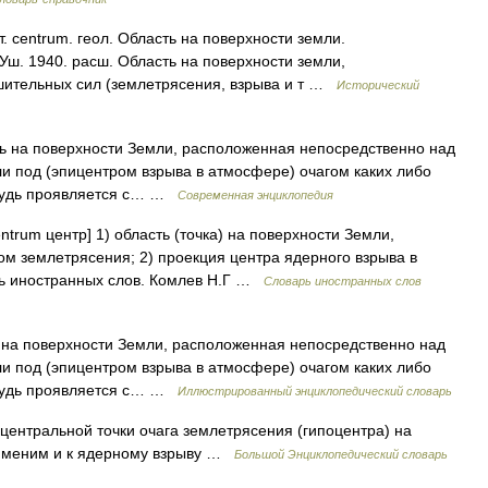
ат. centrum. геол. Область на поверхности земли.
Уш. 1940. расш. Область на поверхности земли,
шительных сил (землетрясения, взрыва и т …
Исторический
асть на поверхности Земли, расположенная непосредственно над
и под (эпицентром взрыва в атмосфере) очагом каких либо
нибудь проявляется с… …
Современная энциклопедия
centrum центр] 1) область (точка) на поверхности Земли,
м землетрясения; 2) проекция центра ядерного взрыва в
рь иностранных слов. Комлев Н.Г …
Словарь иностранных слов
сть на поверхности Земли, расположенная непосредственно над
и под (эпицентром взрыва в атмосфере) очагом каких либо
нибудь проявляется с… …
Иллюстрированный энциклопедический словарь
я центральной точки очага землетрясения (гипоцентра) на
рименим и к ядерному взрыву …
Большой Энциклопедический словарь