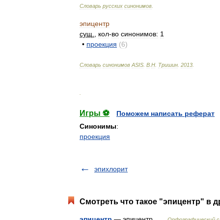
Словарь
русских
синонимов
.
эпицентр
сущ
.
,
кол
-
во
синонимов:
1
•
проекция
(
6
)
Словарь
синонимов
ASIS
.
В
.
Н
.
Тришин
.
2013
.
.
Игры ⚽
Поможем написать реферат
Синонимы
:
проекция
эпихлорит
Смотреть что такое "эпицентр" в д
эпицентр
— эпицентр …
Орфографический с