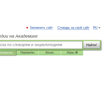
Запомнить сайт
Словарь на свой сайт
RU
едии на Академике
Найти!
лкования
Переводы
Книги
Игры ⚽