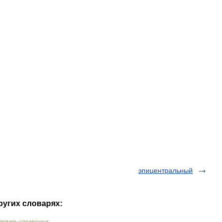
эпицентральный
ругих словарях:
ловарь-справочник