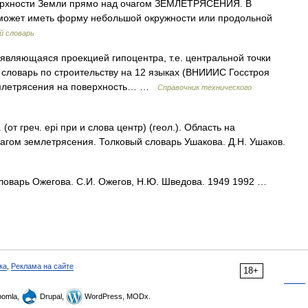
ерхности Земли прямо над очагом ЗЕМЛЕТРЯСЕНИЯ. В
 может иметь форму небольшой окружности или продольной
й словарь
являющаяся проекцией гипоцентра, т.е. центральной точки
 словарь по строительству на 12 языках (ВНИИИС Госстроя
емлетрясения на поверхность… …
Справочник технического
т греч. epi при и слова центр) (геол.). Область на
агом землетрясения. Толковый словарь Ушакова. Д.Н. Ушаков.
ловарь Ожегова. С.И. Ожегов, Н.Ю. Шведова. 1949 1992 …
ка
,
Реклама на сайте
18+
omla,
Drupal,
WordPress, MODx.