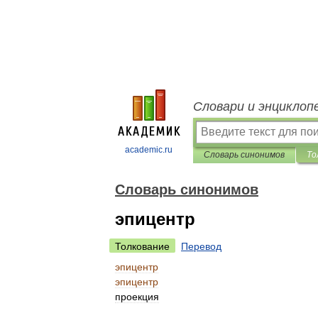
Словари и энциклоп
academic.ru
Словарь синонимов
То
Словарь синонимов
эпицентр
Толкование
Перевод
эпицентр
эпицентр
проекция