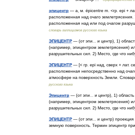
эпицентр
— а, м. épicentre m. <гр. epi + л
расположенная над очаго землетрясения. 
расположенная над или под очагом разру
словарь галлицизмов русского языка
ЭПИЦЕНТР
— (от эпи... и центр), 1) обл
(например, эпицентром землетрясения) ил
разрушительных сил. 2) Место, где что 
ЭПИЦЕНТР
— [< гр. epi над, сверх + лат. 
расположенная непосредственно над очаго
атмосфере на поверхность Земли. Слова
русского языка
Эпицентр
— (от эпи... и центр), 1) обла
(например, эпицентром землетрясения) ил
разрушительных сил. 2) Место, где что 
ЭПИЦЕНТР
— (от эпи... и центр) проекци
земную поверхность. Термин эпицентр п