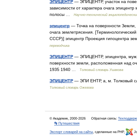
ЭПИЦЕНТР
— ЭПИЦЕНТР, участок на пов
зависимости от характера очага эпицентр
полосы …
Научно-технический энциклопедически
эпицентр
— Точка на поверхности Земли, 
очага землетрясения. [Терминологический
СССР)] эпицентр Проекция гипоцентра з
переводчика
ЭПИЦЕНТР
— ЭПИЦЕНТР, эпицентра, муж. (о
поверхности земли, расположенная над оч
1935 1940 …
Толковый словарь Ушакова
ЭПИЦЕНТР
— ЭПИ ЕНТР, а, м. Толковый с
Толковый словарь Ожегова
© Академик, 2000-2026
Обратная связь:
Техподдерж
👣 Путешествия
Экспорт словарей на сайты
, сделанные на PHP,
Jo