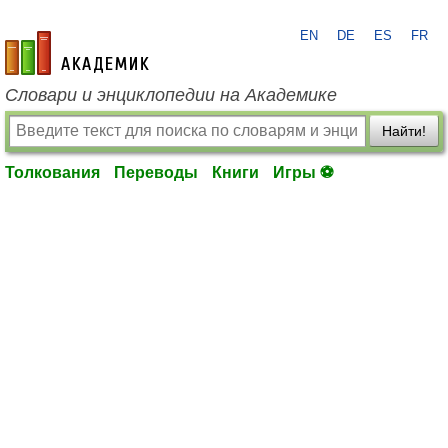
EN
DE
ES
FR
academic.ru
Словари и энциклопедии на Академике
Найти!
Толкования
Переводы
Книги
Игры ⚽