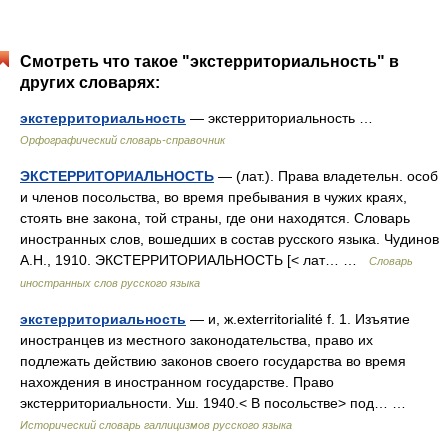
Смотреть что такое "экстерриториальность" в
других словарях:
экстерриториальность
— экстерриториальность …
Орфографический словарь-справочник
ЭКСТЕРРИТОРИАЛЬНОСТЬ
— (лат.). Права владетельн. особ
и членов посольства, во время пребывания в чужих краях,
стоять вне закона, той страны, где они находятся. Словарь
иностранных слов, вошедших в состав русского языка. Чудинов
А.Н., 1910. ЭКСТЕРРИТОРИАЛЬНОСТЬ [< лат… …
Словарь
иностранных слов русского языка
экстерриториальность
— и, ж.exterritorialité f. 1. Изъятие
иностранцев из местного законодательства, право их
подлежать действию законов своего государства во время
нахождения в иностранном государстве. Право
экстерриториальности. Уш. 1940.< В посольстве> под… …
Исторический словарь галлицизмов русского языка