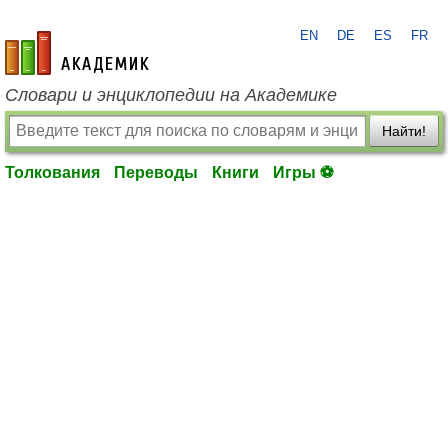
EN
DE
ES
FR
academic.ru
Словари и энциклопедии на Академике
Найти!
Толкования
Переводы
Книги
Игры ⚽