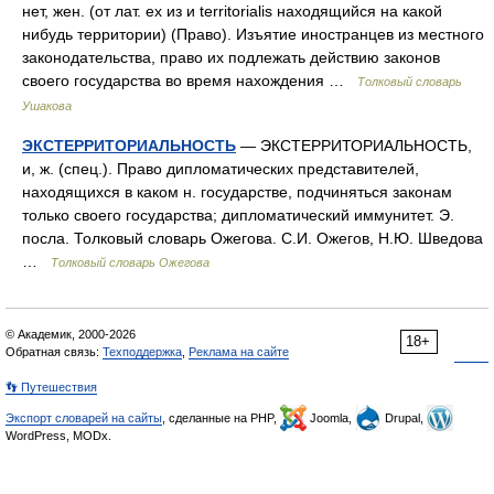
нет, жен. (от лат. ех из и territorialis находящийся на какой
нибудь территории) (Право). Изъятие иностранцев из местного
законодательства, право их подлежать действию законов
своего государства во время нахождения …
Толковый словарь
Ушакова
ЭКСТЕРРИТОРИАЛЬНОСТЬ
— ЭКСТЕРРИТОРИАЛЬНОСТЬ,
и, ж. (спец.). Право дипломатических представителей,
находящихся в каком н. государстве, подчиняться законам
только своего государства; дипломатический иммунитет. Э.
посла. Толковый словарь Ожегова. С.И. Ожегов, Н.Ю. Шведова
…
Толковый словарь Ожегова
© Академик, 2000-2026
18+
Обратная связь:
Техподдержка
,
Реклама на сайте
👣 Путешествия
Экспорт словарей на сайты
, сделанные на PHP,
Joomla,
Drupal,
WordPress, MODx.