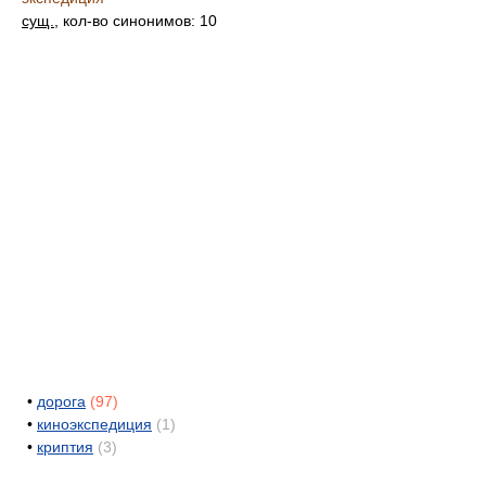
сущ.
, кол-во синонимов: 10
•
дорога
(97)
•
киноэкспедиция
(1)
•
криптия
(3)