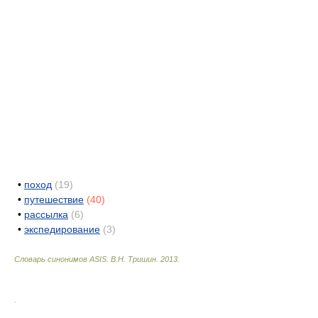
•
поход
(19)
•
путешествие
(40)
•
рассылка
(6)
•
экспедирование
(3)
Словарь синонимов ASIS.
В.Н. Тришин
.
2013
.
.