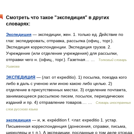
Смотреть что такое "экспедиция" в других
словарях:
Экспедиция
— экспедиции, жен. 1. только ед. Действие по
глаг. экспедировать; отправка, рассылка (офиц., торг.).
Экспедиция корреспонденции. Экспедиция грузов. 2.
Учреждение (или отделение учреждения) для рассылки,
отправки чего н. (офиц., торг.). Газетная… …
Толковый словарь
Ушакова
ЭКСПЕДИЦИЯ
— (лат. от expeditio). 1) посылка, поездка кого
либо в даль с ученою или иною какою либо целью. 2)
отделение в присутственных местах. 3) отделение почтамта,
занимающееся рассылкою писем, посылок, периодических
изданий и пр. 4) отправление товаров.… …
Словарь иностранных
слов русского языка
экспедиция
— и, ж. expédition f. <лат. expeditio 1. устар.
Письменная корреспонденция (донесения, справки, письма,
циркуляры и т. п.). А экспедиции, посланные о том деле отсюда