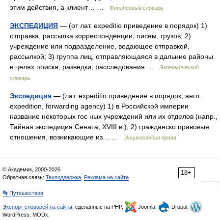
этим действия, а клиент… …
Финансовый словарь
ЭКСПЕДИЦИЯ
— (от лат. expeditio приведение в порядок) 1)
отправка, рассылка корреспонденции, писем, грузов; 2)
учреждение или подразделение, ведающее отправкой,
рассылкой; 3) группа лиц, отправляющаяся в дальние районы
в целях поиска, разведки, расследования …
Экономический
словарь
Экспедиция
— (лат. expeditio приведение в порядок; англ.
expedition, forwarding agency) 1) в Российской империи
название некоторых гос ных учреждений или их отделов (напр.,
Тайная экспедиция Сената, XVIII в.); 2) гражданско правовые
отношения, возникающие из… …
Энциклопедия права
© Академик, 2000-2026
18+
Обратная связь:
Техподдержка
,
Реклама на сайте
👣 Путешествия
Экспорт словарей на сайты
, сделанные на PHP,
Joomla,
Drupal,
WordPress, MODx.