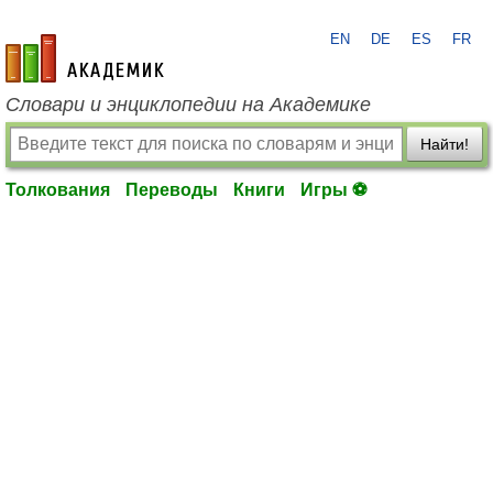
EN
DE
ES
FR
academic.ru
Словари и энциклопедии на Академике
Найти!
Толкования
Переводы
Книги
Игры ⚽