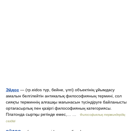
Эйдос
— (гр.eidos түр, бейне, үлгі) объектінің ұйымдасу
амалын белгілейтін антикалық философияның термині, сол
сияқты терминнің алғашқы мағынасын түсіндіруге байланысты
ортағасырлық пен қазіргі философияның категориясы.
Платонда сыртқы ретінде емес,… …
Философиялық терминдердің
сөздігі