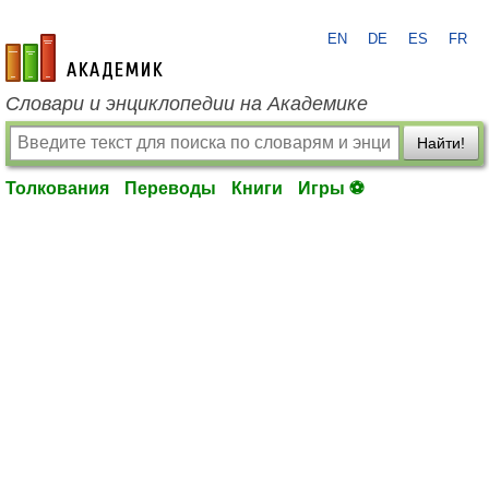
EN
DE
ES
FR
academic.ru
Словари и энциклопедии на Академике
Найти!
Толкования
Переводы
Книги
Игры ⚽