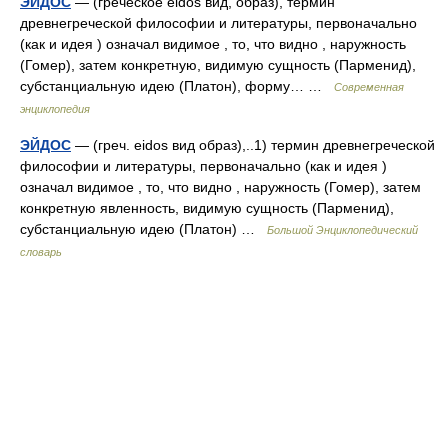
ЭЙДОС
— (греческое eidos вид, образ), термин
древнегреческой философии и литературы, первоначально
(как и идея ) означал видимое , то, что видно , наружность
(Гомер), затем конкретную, видимую сущность (Парменид),
субстанциальную идею (Платон), форму… …
Современная
энциклопедия
ЭЙДОС
— (греч. eidos вид образ),..1) термин древнегреческой
философии и литературы, первоначально (как и идея )
означал видимое , то, что видно , наружность (Гомер), затем
конкретную явленность, видимую сущность (Парменид),
субстанциальную идею (Платон) …
Большой Энциклопедический
словарь