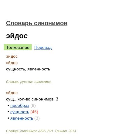
Словарь синонимов
эйдос
Толкование
Перевод
эйдос
эйдос
сущность, явленность
Словарь русских синонимов
.
эйдос
сущ.
, кол-во синонимов: 3
•
прообраз
(8)
•
сущность
(46)
•
явленность
(3)
Словарь синонимов ASIS.
В.Н. Тришин
.
2013
.