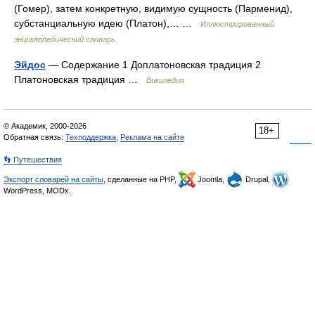
(Гомер), затем конкретную, видимую сущность (Парменид),
субстанциальную идею (Платон),… …
Иллюстрированный
энциклопедический словарь
Эйдос
— Содержание 1 Доплатоновская традиция 2
Платоновская традиция …
Википедия
© Академик, 2000-2026
18+
Обратная связь:
Техподдержка
,
Реклама на сайте
👣 Путешествия
Экспорт словарей на сайты
, сделанные на PHP,
Joomla,
Drupal,
WordPress, MODx.