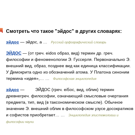
Смотреть что такое "эйдос" в других словарях:
эйдос
— эйдос, а …
Русский орфографический словарь
ЭЙДОС
— (от греч. eidos образ, вид) термин др. греч.
философии и феноменологии Э. Гуссерля. Первоначально Э.
внешний вид, образ, позднее вид как единица классификации.
У Демокрита одно из обозначений атома. У Платона синоним
термина «идея»,… …
Философская энциклопедия
эйдос
— ЭЙДОС (греч. ei5oc, вид, облик) термин
древнегреч. философии, означающий смысловые очертания
предмета, тип, вид (в таксономическом смысле). Обычное
значение Э. внешний облик в философском узусе досократиков
и софистов приобретает… …
Энциклопедия эпистемологии и
философии науки