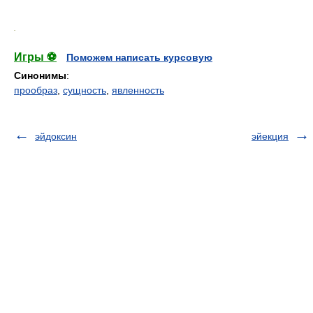
.
Игры ⚽
Поможем написать курсовую
Синонимы
:
прообраз
,
сущность
,
явленность
эйдоксин
эйекция