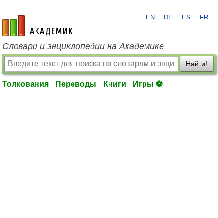
EN
DE
ES
FR
academic.ru
Словари и энциклопедии на Академике
Найти!
Толкования
Переводы
Книги
Игры ⚽