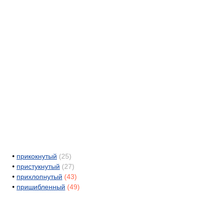
•
прикокнутый
(25)
•
пристукнутый
(27)
•
прихлопнутый
(43)
•
пришибленный
(49)