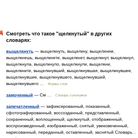
Смотреть что такое "щелкнутый" в других
словарях:
выщелкнуть
— выщелкнуть, выщелкну, выщелкнем,
выщелкнешь, выщелкнете, выщелкнет, выщелкнут, выщелкнул,
выщелкнула, выщелкнуло, выщелкнули, выщелкни,
выщелкните, выщелкнувший, выщелкнувшая, выщелкнувшее,
выщелкнувшие, выщелкнувшего, выщелкнувшей,
выщелкнувшего …
Формы слов
замоченный
— См …
Словарь синонимов
запечатленный
— зафиксированный, показанный,
сфотографированный, воссозданный, представленный,
сохраненный, воплощенный, щелкнутый, отображенный,
воспроизведенный, изображенный, снятый, увековеченный,
нарисованный, переданный, оставленный, заснятый Словарь…