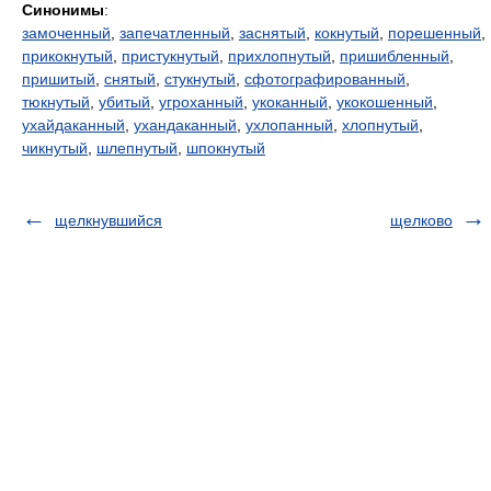
Синонимы
:
замоченный
,
запечатленный
,
заснятый
,
кокнутый
,
порешенный
,
прикокнутый
,
пристукнутый
,
прихлопнутый
,
пришибленный
,
пришитый
,
снятый
,
стукнутый
,
сфотографированный
,
тюкнутый
,
убитый
,
угроханный
,
укоканный
,
укокошенный
,
ухайдаканный
,
ухандаканный
,
ухлопанный
,
хлопнутый
,
чикнутый
,
шлепнутый
,
шпокнутый
щелкнувшийся
щелково