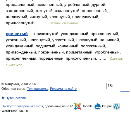
придавленный, поконченный, угробленный, дурной,
застреленный, кокнутый, захлопнутый, порешенный,
щелкнутый, чикнутый, хлопнутый, пристукнутый,
пришлепнутый,… …
Словарь синонимов
пришитый
— прикокнутый, ухандаканный, прихлопнутый,
укоканный, шлепнутый, уложенный, шпокнутый, нашивной,
ухайдаканный, подшитый, конченный, положенный,
пригвожденный, поконченный, приметанный, угробленный,
прикрепленный, порешенный, приколоченный,… …
Словарь
синонимов
© Академик, 2000-2026
18+
Обратная связь:
Техподдержка
,
Реклама на сайте
👣 Путешествия
Экспорт словарей на сайты
, сделанные на PHP,
Joomla,
Drupal,
WordPress, MODx.