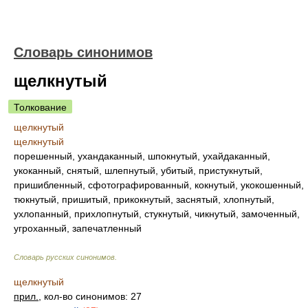
Словарь синонимов
щелкнутый
Толкование
щелкнутый
щелкнутый
порешенный, ухандаканный, шпокнутый, ухайдаканный,
укоканный, снятый, шлепнутый, убитый, пристукнутый,
пришибленный, сфотографированный, кокнутый, укокошенный,
тюкнутый, пришитый, прикокнутый, заснятый, хлопнутый,
ухлопанный, прихлопнутый, стукнутый, чикнутый, замоченный,
угроханный, запечатленный
Словарь русских синонимов
.
щелкнутый
прил.
, кол-во синонимов: 27