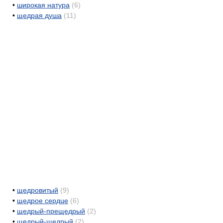
•
широкая натура
(6)
•
щедрая душа
(11)
•
щедровитый
(9)
•
щедрое сердце
(6)
•
щедрый-прещедрый
(2)
•
щедрый-щедрый
(2)