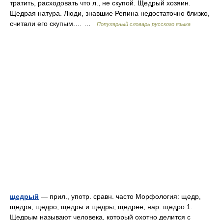
тратить, расходовать что л., не скупой. Щедрый хозяин.
Щедрая натура. Люди, знавшие Репина недостаточно близко,
считали его скупым.… …
Популярный словарь русского языка
щедрый
— прил., употр. сравн. часто Морфология: щедр,
щедра, щедро, щедры и щедры; щедрее; нар. щедро 1.
Щедрым называют человека, который охотно делится с