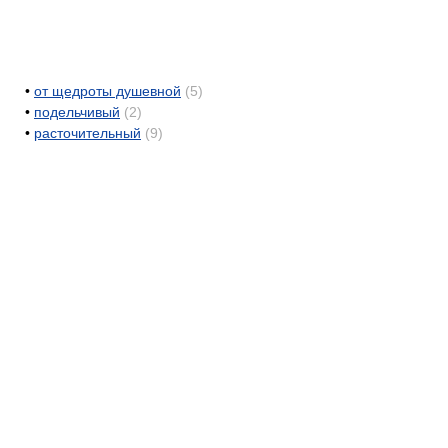
•
от щедроты душевной
(5)
•
подельчивый
(2)
•
расточительный
(9)