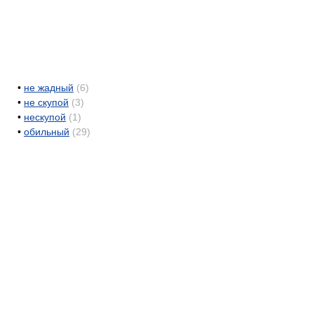
•
не жадный
(6)
•
не скупой
(3)
•
нескупой
(1)
•
обильный
(29)