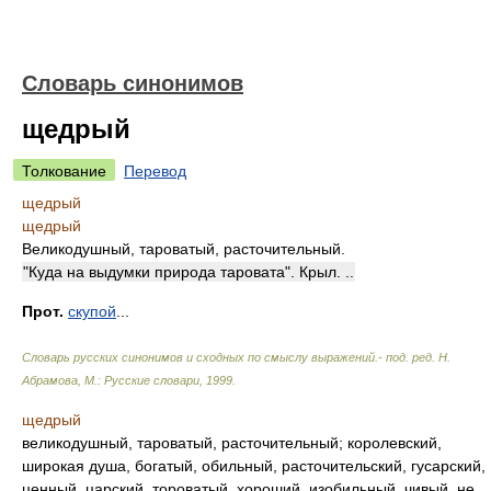
Словарь синонимов
щедрый
Толкование
Перевод
щедрый
щедрый
Великодушный, тароватый, расточительный.
"Куда на выдумки природа таровата". Крыл. ..
Прот.
скупой
...
Словарь русских синонимов и сходных по смыслу выражений.- под. ред. Н.
Абрамова, М.: Русские словари
,
1999
.
щедрый
великодушный, тароватый, расточительный; королевский,
широкая душа, богатый, обильный, расточительский, гусарский,
ценный, царский, тороватый, хороший, изобильный, чивый, не