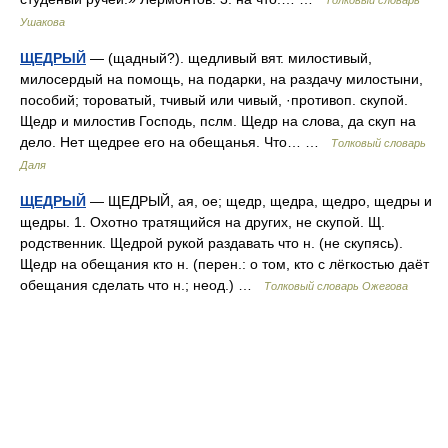
Толковый словарь
Ушакова
ЩЕДРЫЙ
— (щадный?). щедливый вят. милостивый,
милосердый на помощь, на подарки, на раздачу милостыни,
пособий; тороватый, тчивый или чивый, ·противоп. скупой.
Щедр и милостив Господь, пслм. Щедр на слова, да скуп на
дело. Нет щедрее его на обещанья. Что… …
Толковый словарь
Даля
ЩЕДРЫЙ
— ЩЕДРЫЙ, ая, ое; щедр, щедра, щедро, щедры и
щедры. 1. Охотно тратящийся на других, не скупой. Щ.
родственник. Щедрой рукой раздавать что н. (не скупясь).
Щедр на обещания кто н. (перен.: о том, кто с лёгкостью даёт
обещания сделать что н.; неод.) …
Толковый словарь Ожегова