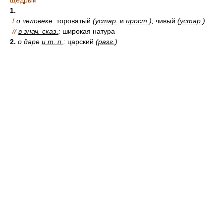
щедрый
1.
/
о человеке:
тороватый
(
устар.
и
прост.
);
чивый
(
устар.
)
//
в знач. сказ.
:
широкая натура
2.
о даре
и т. п.
:
царский
(
разг.
)