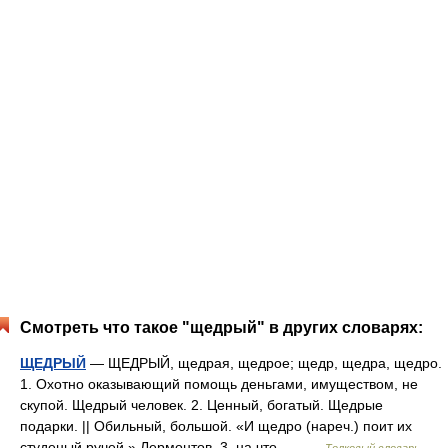
Смотреть что такое "щедрый" в других словарях:
ЩЕДРЫЙ
— ЩЕДРЫЙ, щедрая, щедрое; щедр, щедра, щедро.
1. Охотно оказывающий помощь деньгами, имуществом, не
скупой. Щедрый человек. 2. Ценный, богатый. Щедрые
подарки. || Обильный, большой. «И щедро (нареч.) поит их
студеный ручей.» Лермонтов. 3. на что.… …