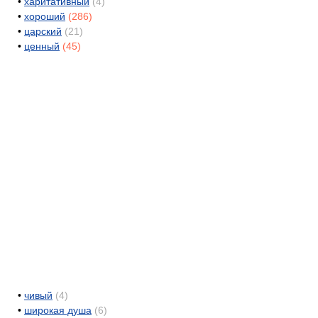
•
харитативный
(4)
•
хороший
(286)
•
царский
(21)
•
ценный
(45)
•
чивый
(4)
•
широкая душа
(6)