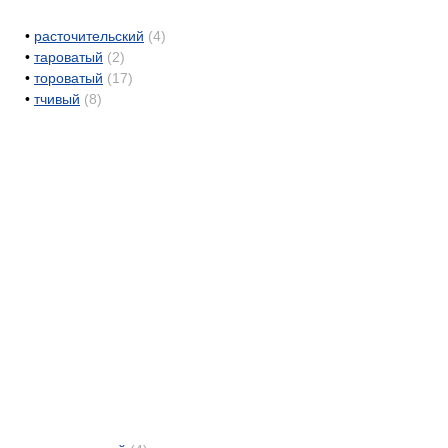
•
расточительский
(4)
•
тароватый
(2)
•
тороватый
(17)
•
тчивый
(8)