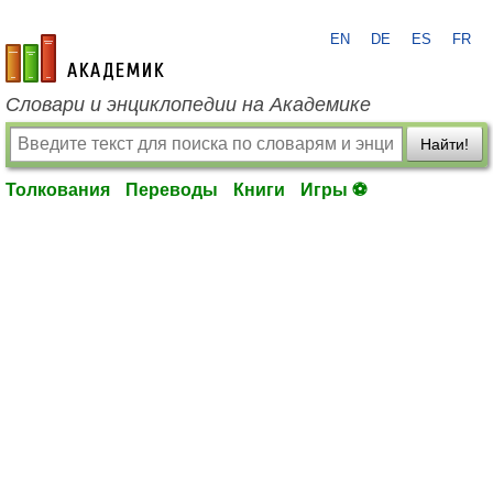
EN
DE
ES
FR
academic.ru
Словари и энциклопедии на Академике
Найти!
Толкования
Переводы
Книги
Игры ⚽