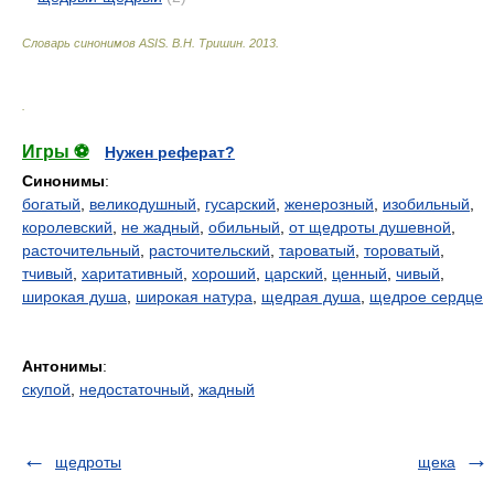
Словарь синонимов ASIS.
В.Н. Тришин
.
2013
.
.
Игры ⚽
Нужен реферат?
Синонимы
:
богатый
,
великодушный
,
гусарский
,
женерозный
,
изобильный
,
королевский
,
не жадный
,
обильный
,
от щедроты душевной
,
расточительный
,
расточительский
,
тароватый
,
тороватый
,
тчивый
,
харитативный
,
хороший
,
царский
,
ценный
,
чивый
,
широкая душа
,
широкая натура
,
щедрая душа
,
щедрое сердце
Антонимы
:
скупой
,
недостаточный
,
жадный
щедроты
щека