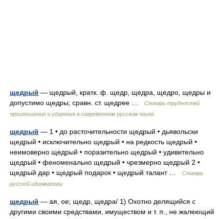
щедрый
— щедрый, кратк. ф. щедр, щедра, щедро, щедры и
допустимо щедры; сравн. ст. щедрее …
Словарь трудностей
произношения и ударения в современном русском языке
щедрый
— 1 • до расточительности щедрый • дьявольски
щедрый • исключительно щедрый • на редкость щедрый •
неимоверно щедрый • поразительно щедрый • удивительно
щедрый • феноменально щедрый • чрезмерно щедрый 2 •
щедрый дар • щедрый подарок • щедрый талант …
Словарь
русской идиоматики
щедрый
— ая, ое; щедр, щедра/ 1) Охотно делящийся с
другими своими средствами, имуществом и т. п., не жалеющий