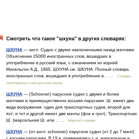
Смотреть что такое "шхуна" в других словарях:
ШХУНА
— англ. Судно с двумя наклоненными назад мачтами.
Объяснение 25000 иностранных слов, вошедших в
употребление в русский язык, с означением их корней.
Михельсон А.Д., 1865. ШХУНА см. ШКУНА. Полный словарь
иностранных слов, вошедших в употребление в… …
Словарь
иностранных слов русского языка
ШХУНА
— (Schooner) парусное судно с двумя и более
мачтами и преимущественно косыми парусами. Ш. имеет два
вида вооружения: один для транспортных судов, второй для
яхт; и тот и другой имеет две мачты (фок и грот). Транспортная
Ш. (марсельная Ш. или… …
Морской словарь
ШХУНА
— (от англ. schooner) парусное судно (от 2 до 7 мачт)
с косыми парусами. В 19 в. применялись т. н. марсельные и