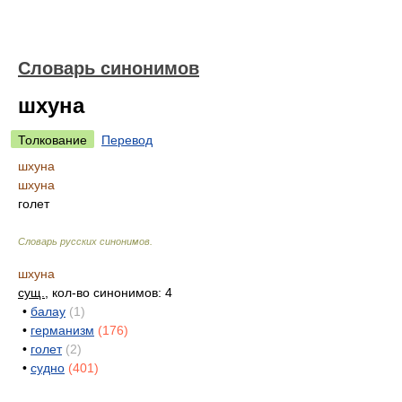
Словарь синонимов
шхуна
Толкование
Перевод
шхуна
шхуна
голет
Словарь русских синонимов
.
шхуна
сущ.
, кол-во синонимов: 4
•
балау
(1)
•
германизм
(176)
•
голет
(2)
•
судно
(401)