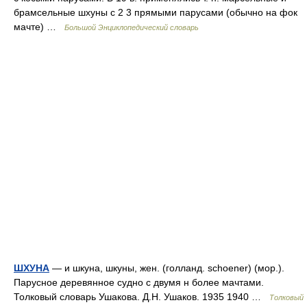
брамсельные шхуны с 2 3 прямыми парусами (обычно на фок
мачте) …
Большой Энциклопедический словарь
ШХУНА
— и шкуна, шкуны, жен. (голланд. schoener) (мор.).
Парусное деревянное судно с двумя н более мачтами.
Толковый словарь Ушакова. Д.Н. Ушаков. 1935 1940 …
Толковый