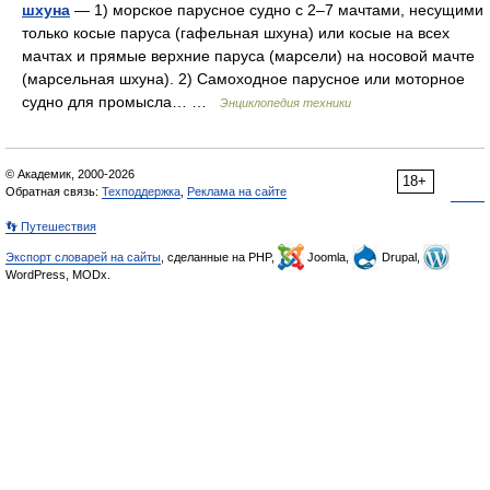
шхуна
— 1) морское парусное судно с 2–7 мачтами, несущими
только косые паруса (гафельная шхуна) или косые на всех
мачтах и прямые верхние паруса (марсели) на носовой мачте
(марсельная шхуна). 2) Самоходное парусное или моторное
судно для промысла… …
Энциклопедия техники
© Академик, 2000-2026
18+
Обратная связь:
Техподдержка
,
Реклама на сайте
👣 Путешествия
Экспорт словарей на сайты
, сделанные на PHP,
Joomla,
Drupal,
WordPress, MODx.