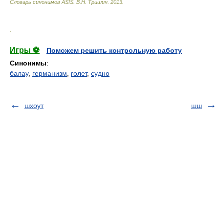
Словарь синонимов ASIS.
В.Н. Тришин
.
2013
.
.
Игры ⚽
Поможем решить контрольную работу
Синонимы
:
балау
,
германизм
,
голет
,
судно
шхоут
шш