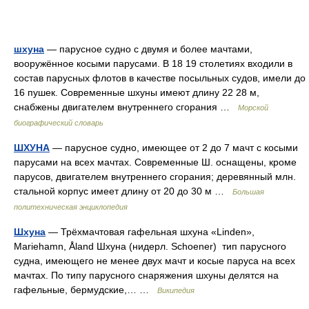
шхуна
— парусное судно с двумя и более мачтами,
вооружённое косыми парусами. В 18 19 столетиях входили в
состав парусных флотов в качестве посыльных судов, имели до
16 пушек. Современные шхуны имеют длину 22 28 м,
снабжены двигателем внутреннего сгорания …
Морской
биографический словарь
ШХУНА
— парусное судно, имеющее от 2 до 7 мачт с косыми
парусами на всех мачтах. Современные Ш. оснащены, кроме
парусов, двигателем внутреннего сгорания; деревянный млн.
стальной корпус имеет длину от 20 до 30 м …
Большая
политехническая энциклопедия
Шхуна
— Трёхмачтовая гафельная шхуна «Linden»,
Mariehamn, Åland Шхуна (нидерл. Schoener) тип парусного
судна, имеющего не менее двух мачт и косые паруса на всех
мачтах. По типу парусного снаряжения шхуны делятся на
гафельные, бермудские,… …
Википедия