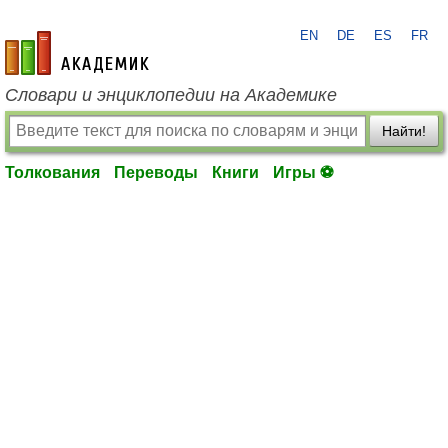
EN
DE
ES
FR
academic.ru
Словари и энциклопедии на Академике
Найти!
Толкования
Переводы
Книги
Игры ⚽