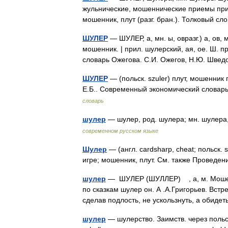
жульнические, мошеннические приемы при 
мошенник, плут (разг. бран.). Толковый 
ШУЛЕР
— ШУЛЕР, а, мн. ы, овразг.) а, ов,
мошенник. | прил. шулерский, ая, ое. Ш. 
словарь Ожегова. С.И. Ожегов, Н.Ю. Шве
ШУЛЕР
— (польск. szuler) плут, мошенник
Е.Б.. Современный экономический словарь.
словарь
шулер
— шулер, род. шулера; мн. шулер
современном русском языке
Шулер
— (англ. cardsharp, cheat; польск
игре; мошенник, плут. См. также Проведе
шулер
— ШУЛЕР (ШУЛЛЕР) , а, м. Мошенни
по сказкам шулер он. А .А.Григорьев. Вст
сделав подлость, не ускользнуть, а обид
шулер
— шулерство. Заимств. через польск. 