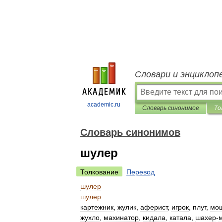
Словари и энциклоп
academic.ru
Словарь синонимов
То
Словарь синонимов
шулер
Толкование
Перевод
шулер
шулер
картежник
,
жулик
,
аферист
,
игрок
,
плут
,
мо
жухло
,
махинатор
,
кидала
,
катала
,
шахер
-