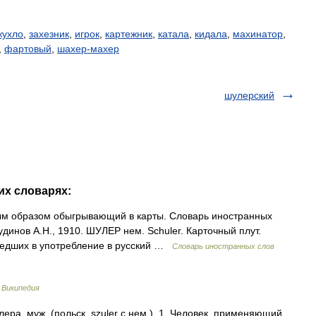
жухло
,
захезник
,
игрок
,
картежник
,
катала
,
кидала
,
махинатор
,
,
фартовый
,
шахер-махер
шулерский
их словарях:
ым образом обыгрывающий в карты. Словарь иностранных
удинов А.Н., 1910. ШУЛЕР нем. Schuler. Карточный плут.
шедших в употребление в русский …
Словарь иностранных слов
…
Википедия
а, муж. (польск. szuler с нем.). 1. Человек, применяющий