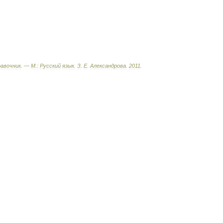
равочник
. —
М
.
:
Русский
язык
.
З
.
Е
.
Александрова
.
2011
.