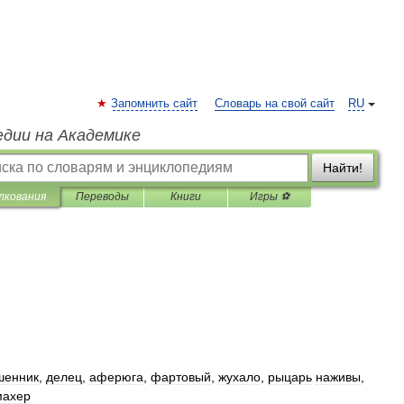
Запомнить сайт
Словарь на свой сайт
RU
едии на Академике
Найти!
лкования
Переводы
Книги
Игры ⚽
шенник
,
делец
,
аферюга
,
фартовый
,
жухало
,
рыцарь
наживы
,
махер