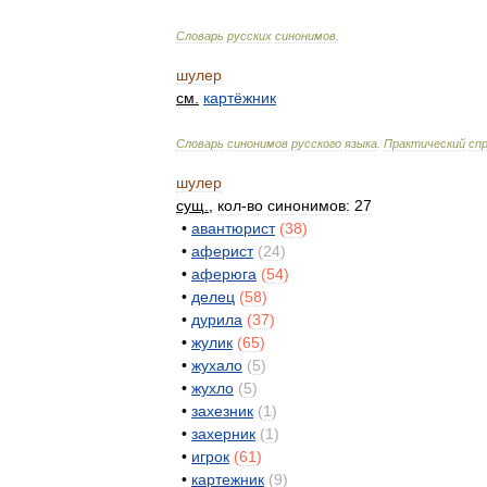
Словарь
русских
синонимов
.
шулер
см
.
картёжник
Словарь
синонимов
русского
языка
.
Практический
сп
шулер
сущ
.
,
кол
-
во
синонимов:
27
•
авантюрист
(
38
)
•
аферист
(
24
)
•
аферюга
(
54
)
•
делец
(
58
)
•
дурила
(
37
)
•
жулик
(
65
)
•
жухало
(
5
)
•
жухло
(
5
)
•
захезник
(
1
)
•
захерник
(
1
)
•
игрок
(
61
)
•
картежник
(
9
)