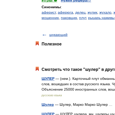
Игры ⚽
Нужен реферат?
Синонимы
:
аферист
,
аферюга
,
делец
,
жулик
,
жухало
,
мошенник
,
паковщик
,
плут
,
рыцарь наживы
шукающий
Полезное
Смотреть что такое "шулер" в друг
ШУЛЕР
— (нем.). Карточный плут обманн
слов, вошедших в состав русского языка. Ч
Объяснение 25000 иностранных слов, во
русского языка
Шулер
— Шулер, Марко Марко Шулер 
ШУЛЕР
— ШУЛЕР, шулера, мн. шулеры шулер