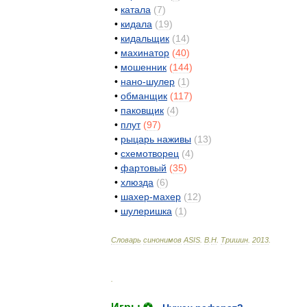
•
катала
(
7
)
•
кидала
(
19
)
•
кидальщик
(
14
)
•
махинатор
(
40
)
•
мошенник
(
144
)
•
нано
-
шулер
(
1
)
•
обманщик
(
117
)
•
паковщик
(
4
)
•
плут
(
97
)
•
рыцарь
наживы
(
13
)
•
схемотворец
(
4
)
•
фартовый
(
35
)
•
хлюзда
(
6
)
•
шахер
-
махер
(
12
)
•
шулеришка
(
1
)
Словарь
синонимов
ASIS
.
В
.
Н
.
Тришин
.
2013
.
.