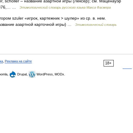
der, scholler – название азартной игры (Лексер); см. Маценауэр
 1876,… …
Этимологический словарь русского языка Макса Фасмера
отором szuler «игрок, картежник > шулер» из ср. в. нем.
 (название азартной карточной игры) …
Этимологический словарь
ка
,
Реклама на сайте
18+
omla,
Drupal,
WordPress, MODx.