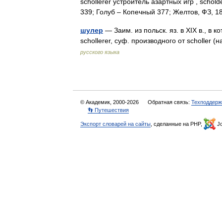
schollerer устроитель азартных игр , schol
339; Голуб – Копечный 377; Желтов, ФЗ,
шулер
— Заим. из польск. яз. в XIX в., в к
schollerer, суф. производного от scholler
русского языка
© Академик, 2000-2026
Обратная связь:
Техподдерж
👣 Путешествия
Экспорт словарей на сайты
, сделанные на PHP,
Jo