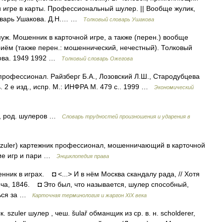
игре в карты. Профессиональный шулер. || Вообще жулик,
словарь Ушакова. Д.Н.… …
Толковый словарь Ушакова
 муж. Мошенник в карточной игре, а также (перен.) вообще
приём (также перен.: мошеннический, нечестный). Толковый
дова. 1949 1992 …
Толковый словарь Ожегова
 профессионал. Райзберг Б.А., Лозовский Л.Ш., Стародубцева
 2 е изд., испр. М.: ИНФРА М. 479 с.. 1999 …
Экономический
а, род. шулеров …
Словарь трудностей произношения и ударения в
. szuler) картежник профессионал, мошенничающий в карточной
ние игр и пари …
Энциклопедия права
к в играх. ◘ <...> И в нём Москва скандалу рада, // Хотя
реча, 1846. ◘ Это был, что называется, шулер способный,
еться за …
Карточная терминология и жаргон XIX века
szuler шулер , чеш. šulař обманщик из ср. в. н. scholderer,