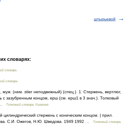
штырьевой
гих словарях:
ий словарь
ий словарь
уж. (нем. stier неподвижный) (спец.). 1. Стержень, вертлюг,
ь с зазубренным концом, ерш (см. ерш1 в 3 знач.). Толковый
0 …
Толковый словарь Ушакова
й цилиндрический стержень с коническим концом. | прил.
ова. С.И. Ожегов, Н.Ю. Шведова. 1949 1992 …
Толковый словарь