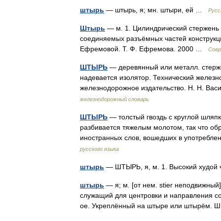
штырь
— штырь, я; мн. штыри, ей …
Русс
Штырь
— м. 1. Цилиндрический стержень 
соединяемых разъёмных частей конструкци
Ефремовой. Т. Ф. Ефремова. 2000 …
Совр
ШТЫРЬ
— деревянный или металл. стерже
надевается изолятор. Технический железн
железнодорожное издательство. Н. Н. Вас
железнодорожный словарь
ШТЫРЬ
— толстый гвоздь с круглой шляпко
разбивается тяжелым молотом, так что об
иностранных слов, вошедших в употребле
русского языка
штырь
— ШТЫРЬ, я, м. 1. Высокий худой 
штырь
— я; м. [от нем. stier неподвижны
служащий для центровки и направления с
ое. Укреплённый на штыре или штырём. 