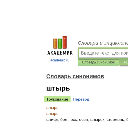
Словари и энциклоп
academic.ru
Словарь синонимов
То
Словарь синонимов
штырь
Толкование
Перевод
штырь
штырь
штифт
,
болт
,
ось
;
осеп
,
штырек
,
стержень
,