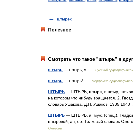
штырек
Полезное
Смотреть что такое "штырь" в дру
штырь
— штырь, я …
Русский орфографическ
штырь
— штырь/ …
Морфемно-орфографическ
ШТЫРЬ
— ШТЫРЬ, штыря, и штыр, штыра, м
на котором что нибудь вращается. 2. Гвозд
словарь Ушакова. Д.Н. Ушаков. 1935 194
ШТЫРЬ
— ШТЫРЬ, я, муж. (спец.). Гладки
штыревой, ая, ое. Толковый словарь Ожег
Ожегова