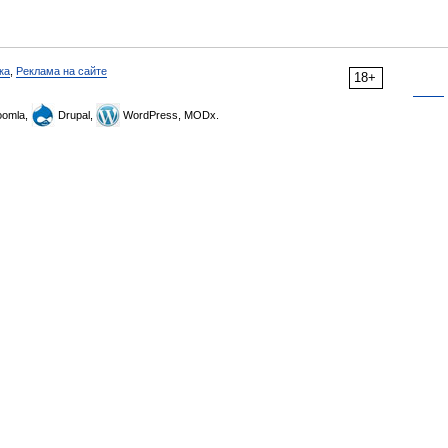
ка
,
Реклама на сайте
18+
omla,
Drupal,
WordPress, MODx.