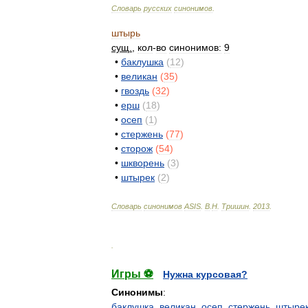
Словарь
русских
синонимов
.
штырь
сущ
.
,
кол
-
во
синонимов:
9
•
баклушка
(
12
)
•
великан
(
35
)
•
гвоздь
(
32
)
•
ерш
(
18
)
•
осеп
(
1
)
•
стержень
(
77
)
•
сторож
(
54
)
•
шкворень
(
3
)
•
штырек
(
2
)
Словарь
синонимов
ASIS
.
В
.
Н
.
Тришин
.
2013
.
.
Игры ⚽
Нужна курсовая?
Синонимы
:
баклушка
,
великан
,
осеп
,
стержень
,
штыре