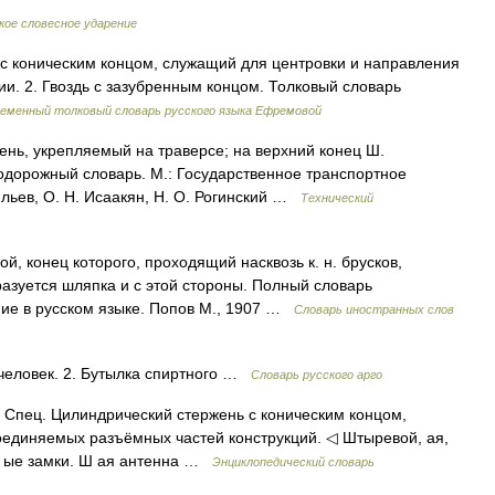
кое словесное ударение
с коническим концом, служащий для центровки и направления
и. 2. Гвоздь с зазубренным концом. Толковый словарь
еменный толковый словарь русского языка Ефремовой
нь, укрепляемый на траверсе; на верхний конец Ш.
одорожный словарь. М.: Государственное транспортное
ильев, О. Н. Исаакян, Н. О. Рогинский …
Технический
й, конец которого, проходящий насквозь к. н. брусков,
разуется шляпка и с этой стороны. Полный словарь
ние в русском языке. Попов М., 1907 …
Словарь иностранных слов
человек. 2. Бутылка спиртного …
Словарь русского арго
й] Спец. Цилиндрический стержень с коническим концом,
оединяемых разъёмных частей конструкций. ◁ Штыревой, ая,
Ш ые замки. Ш ая антенна …
Энциклопедический словарь