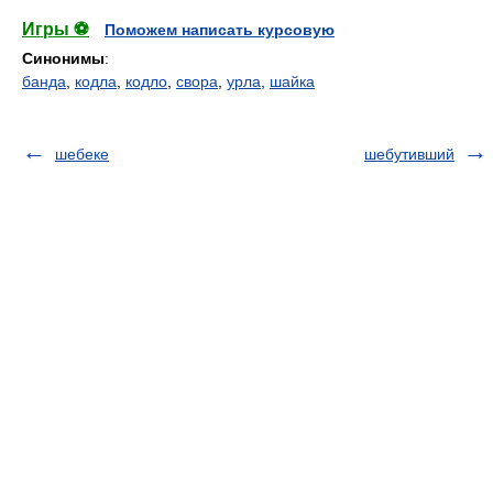
Игры ⚽
Поможем написать курсовую
Синонимы
:
банда
,
кодла
,
кодло
,
свора
,
урла
,
шайка
шебеке
шебутивший