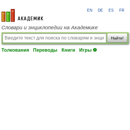
EN
DE
ES
FR
academic.ru
Словари и энциклопедии на Академике
Найти!
Толкования
Переводы
Книги
Игры ⚽