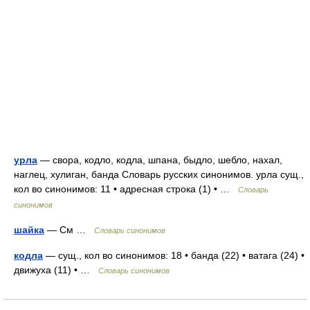
урла
— свора, кодло, кодла, шпана, быдло, шебло, нахал,
наглец, хулиган, банда Словарь русских синонимов. урла сущ.,
кол во синонимов: 11 • адресная строка (1) • …
Словарь
синонимов
шайка
— См …
Словарь синонимов
кодла
— сущ., кол во синонимов: 18 • банда (22) • ватага (24) •
движуха (11) • …
Словарь синонимов