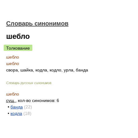
Словарь синонимов
шебло
Толкование
шебло
шебло
свора, шайка, кодла, кодло, урла, банда
Словарь русских синонимов
.
шебло
сущ.
, кол-во синонимов: 6
•
банда
(22)
•
кодла
(18)