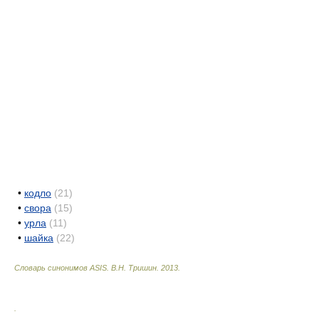
•
кодло
(21)
•
свора
(15)
•
урла
(11)
•
шайка
(22)
Словарь синонимов ASIS.
В.Н. Тришин
.
2013
.
.