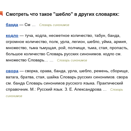
Смотреть что такое "шебло" в других словарях:
банда
— См …
Словарь синонимов
кодло
— туча, кодла, несметное количество, табун, банда,
огромное количество, полк, урла, легион, шебло, уйма, армия,
множество, тьма тьмущая, рой, полчище, тьма, стая, пропасть,
большое количество Словарь русских синонимов. кодло см.
множество Словарь… …
Словарь синонимов
свора
— сворка, орава, банда, урла, шебло, ремень, сборище,
ватага, братва, стая, шайка Словарь русских синонимов. свора
см. банда Словарь синонимов русского языка. Практический
справочник. М.: Русский язык. З. Е. Александрова …
Словарь
синонимов