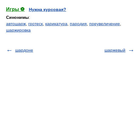
Игры ⚽
Нужна курсовая?
Синонимы
:
автошарж
,
гротеск
,
карикатура
,
пародия
,
преувеличение
,
шаржировка
шардоне
шаржевый