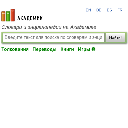
EN
DE
ES
FR
academic.ru
Словари и энциклопедии на Академике
Найти!
Толкования
Переводы
Книги
Игры ⚽