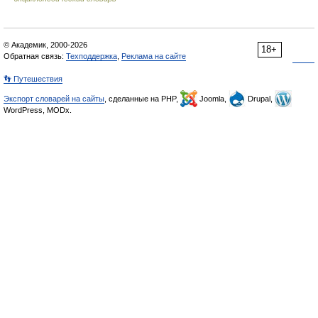
© Академик, 2000-2026
18+
Обратная связь:
Техподдержка
,
Реклама на сайте
👣 Путешествия
Экспорт словарей на сайты
, сделанные на PHP,
Joomla,
Drupal,
WordPress, MODx.