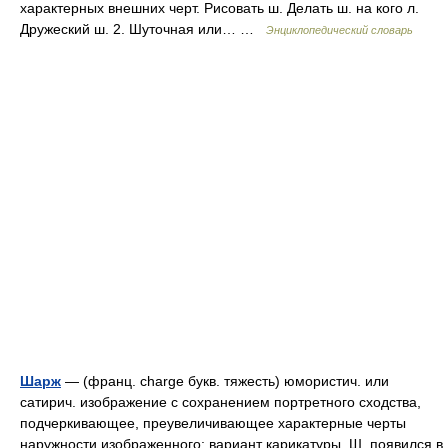
характерных внешних черт. Рисовать ш. Делать ш. на кого л.
Дружеский ш. 2. Шуточная или… …
Энциклопедический словарь
Шарж
— (франц. charge букв. тяжесть) юмористич. или
сатирич. изображение с сохранением портретного сходства,
подчеркивающее, преувеличивающее характерные черты
наружности изображенного; вариант карикатуры. Ш. появился в