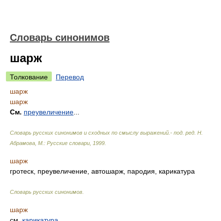
Словарь синонимов
шарж
Толкование
Перевод
шарж
шарж
См.
преувеличение
...
Словарь русских синонимов и сходных по смыслу выражений.- под. ред. Н.
Абрамова, М.: Русские словари
,
1999
.
шарж
гротеск, преувеличение, автошарж, пародия, карикатура
Словарь русских синонимов
.
шарж
см.
карикатура