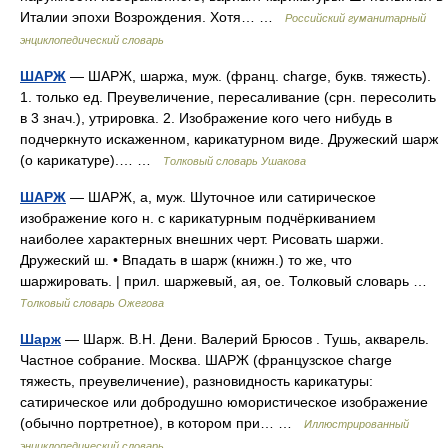
Италии эпохи Возрождения. Хотя… …
Российский гуманитарный
энциклопедический словарь
ШАРЖ
— ШАРЖ, шаржа, муж. (франц. charge, букв. тяжесть).
1. только ед. Преувеличение, пересаливание (срн. пересолить
в 3 знач.), утрировка. 2. Изображение кого чего нибудь в
подчеркнуто искаженном, карикатурном виде. Дружеский шарж
(о карикатуре).… …
Толковый словарь Ушакова
ШАРЖ
— ШАРЖ, а, муж. Шуточное или сатирическое
изображение кого н. с карикатурным подчёркиванием
наиболее характерных внешних черт. Рисовать шаржи.
Дружеский ш. • Впадать в шарж (книжн.) то же, что
шаржировать. | прил. шаржевый, ая, ое. Толковый словарь …
Толковый словарь Ожегова
Шарж
— Шарж. В.Н. Дени. Валерий Брюсов . Тушь, акварель.
Частное собрание. Москва. ШАРЖ (французское charge
тяжесть, преувеличение), разновидность карикатуры:
сатирическое или добродушно юмористическое изображение
(обычно портретное), в котором при… …
Иллюстрированный
энциклопедический словарь