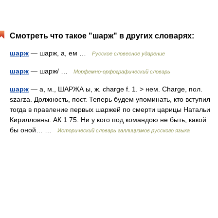
Смотреть что такое "шарж" в других словарях:
шарж
— шарж, а, ем …
Русское словесное ударение
шарж
— шарж/ …
Морфемно-орфографический словарь
шарж
— а, м., ШАРЖА ы, ж. charge f. 1. > нем. Charge, пол.
szarza. Должность, пост. Теперь будем упоминать, кто вступил
тогда в правление первых шаржей по смерти царицы Натальи
Кирилловны. АК 1 75. Ни у кого под командою не быть, какой
бы оной… …
Исторический словарь галлицизмов русского языка