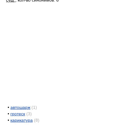
сущ.
, кол-во синонимов: 6
•
автошарж
(1)
•
гротеск
(3)
•
карикатура
(8)