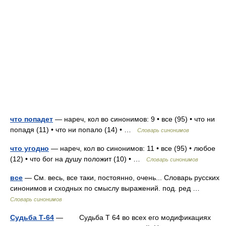
что попадет
— нареч, кол во синонимов: 9 • все (95) • что ни
попадя (11) • что ни попало (14) • …
Словарь синонимов
что угодно
— нареч, кол во синонимов: 11 • все (95) • любое
(12) • что бог на душу положит (10) • …
Словарь синонимов
все
— См. весь, все таки, постоянно, очень... Словарь русских
синонимов и сходных по смыслу выражений. под. ред …
Словарь синонимов
Судьба Т-64
— Судьба Т 64 во всех его модификациях