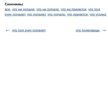
Синонимы
:
все
,
что ни попадя
,
что ни попало
,
что ни придется
,
что под
руку попадет
,
что попадет
,
что попало
,
что придется
,
что угодно
что под руку попадет
что поделаешь