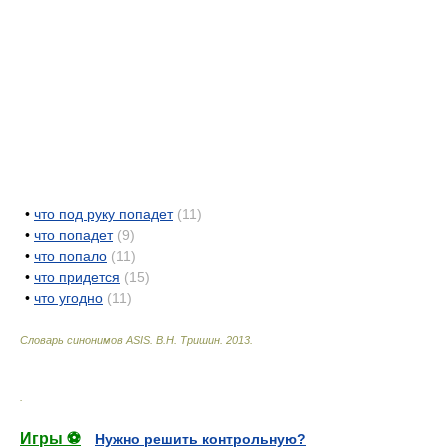
•
что под руку попадет
(11)
•
что попадет
(9)
•
что попало
(11)
•
что придется
(15)
•
что угодно
(11)
Словарь синонимов ASIS.
В.Н. Тришин
.
2013
.
.
Игры ⚽
Нужно решить контрольную?