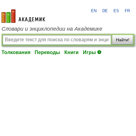
EN
DE
ES
FR
academic.ru
Словари и энциклопедии на Академике
Найти!
Толкования
Переводы
Книги
Игры ⚽