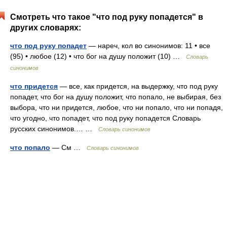
Смотреть что такое "что под руку попадется" в
других словарях:
что под руку попадет
— нареч, кол во синонимов: 11 • все
(95) • любое (12) • что бог на душу положит (10) …
Словарь
синонимов
что придется
— все, как придется, на выдержку, что под руку
попадет, что бог на душу положит, что попало, не выбирая, без
выбора, что ни придется, любое, что ни попало, что ни попадя,
что угодно, что попадет, что под руку попадется Словарь
русских синонимов.… …
Словарь синонимов
что попало
— См …
Словарь синонимов