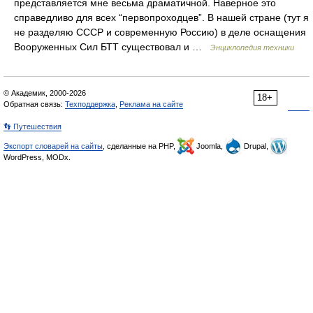
представляется мне весьма драматичной. Наверное это
справедливо для всех “первопроходцев”. В нашей стране (тут я
не разделяю СССР и современную Россию) в деле оснащения
Вооруженных Сил БТТ существовал и …
Энциклопедия техники
© Академик, 2000-2026
18+
Обратная связь:
Техподдержка
,
Реклама на сайте
👣 Путешествия
Экспорт словарей на сайты
, сделанные на PHP,
Joomla,
Drupal,
WordPress, MODx.