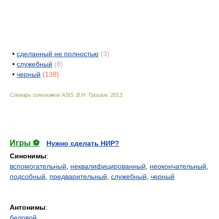
•
сделанный не полностью
(3)
•
служебный
(8)
•
черный
(138)
Словарь синонимов ASIS.
В.Н. Тришин
.
2013
.
.
Игры ⚽
Нужно сделать НИР?
Синонимы
:
вспомогательный
,
неквалифицированный
,
неокончательный
,
подсобный
,
предварительный
,
служебный
,
черный
Антонимы
:
беловой