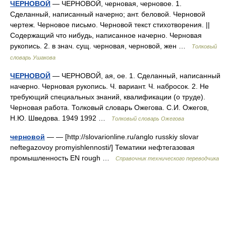
ЧЕРНОВОЙ
— ЧЕРНОВОЙ, черновая, черновое. 1.
Сделанный, написанный начерно; ант. беловой. Черновой
чертеж. Черновое письмо. Черновой текст стихотворения. ||
Содержащий что нибудь, написанное начерно. Черновая
рукопись. 2. в знач. сущ. черновая, черновой, жен …
Толковый
словарь Ушакова
ЧЕРНОВОЙ
— ЧЕРНОВОЙ, ая, ое. 1. Сделанный, написанный
начерно. Черновая рукопись. Ч. вариант. Ч. набросок. 2. Не
требующий специальных знаний, квалификации (о труде).
Черновая работа. Толковый словарь Ожегова. С.И. Ожегов,
Н.Ю. Шведова. 1949 1992 …
Толковый словарь Ожегова
черновой
— — [http://slovarionline.ru/anglo russkiy slovar
neftegazovoy promyishlennosti/] Тематики нефтегазовая
промышленность EN rough …
Справочник технического переводчика