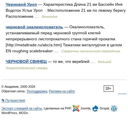
Черновой Уроп
— Характеристика Длина 21 км Бассейн Иня
Водоток Устье Уроп · Местоположение 21 км по левому берегу
Расположение …
Википедия
черновой окалиноломатель
— Окалиноломатель,
устанавливаемый перед черновой группой клетей
непререрывного листопрокатного стана горячей прокатки.
[http://metaltrade.ru/abc/a.htm] Тематики металлургия в целом
EN roughing scalebreaker …
Справочник технического переводчика
ЧЕРНОВОЙ СВИНЕЦ
— то же, что веркблей …
Большой
Энциклопедический словарь
© Академик, 2000-2026
18+
Обратная связь:
Техподдержка
,
Реклама на сайте
👣 Путешествия
Экспорт словарей на сайты
, сделанные на PHP,
Joomla,
Drupal,
WordPress, MODx.