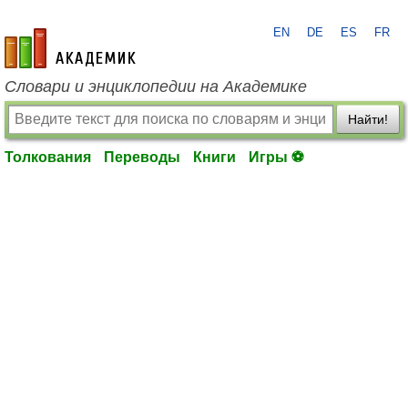
EN
DE
ES
FR
academic.ru
Словари и энциклопедии на Академике
Найти!
Толкования
Переводы
Книги
Игры ⚽