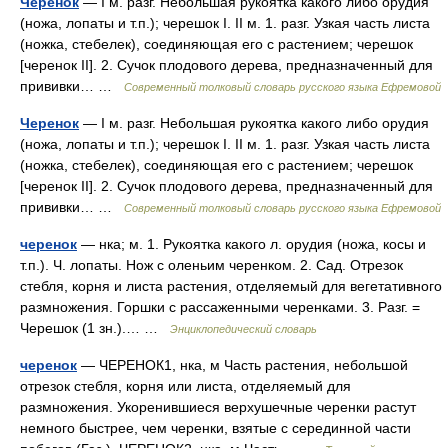
Черенок
— I м. разг. Небольшая рукоятка какого либо орудия
(ножа, лопаты и т.п.); черешок I. II м. 1. разг. Узкая часть листа
(ножка, стебелек), соединяющая его с растением; черешок
[черенок II]. 2. Сучок плодового дерева, предназначенный для
прививки… …
Современный толковый словарь русского языка Ефремовой
Черенок
— I м. разг. Небольшая рукоятка какого либо орудия
(ножа, лопаты и т.п.); черешок I. II м. 1. разг. Узкая часть листа
(ножка, стебелек), соединяющая его с растением; черешок
[черенок II]. 2. Сучок плодового дерева, предназначенный для
прививки… …
Современный толковый словарь русского языка Ефремовой
черенок
— нка; м. 1. Рукоятка какого л. орудия (ножа, косы и
т.п.). Ч. лопаты. Нож с оленьим черенком. 2. Сад. Отрезок
стебля, корня и листа растения, отделяемый для вегетативного
размножения. Горшки с рассаженными черенками. 3. Разг. =
Черешок (1 зн.).… …
Энциклопедический словарь
черенок
— ЧЕРЕНОК1, нка, м Часть растения, небольшой
отрезок стебля, корня или листа, отделяемый для
размножения. Укоренившиеся верхушечные черенки растут
немного быстрее, чем черенки, взятые с серединной части