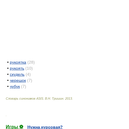
•
рукоятка
(28)
•
рукоять
(10)
•
скудель
(4)
•
черешок
(7)
•
чубук
(7)
Словарь синонимов ASIS.
В.Н. Тришин
.
2013
.
.
Игры ⚽
Нужна курсовая?