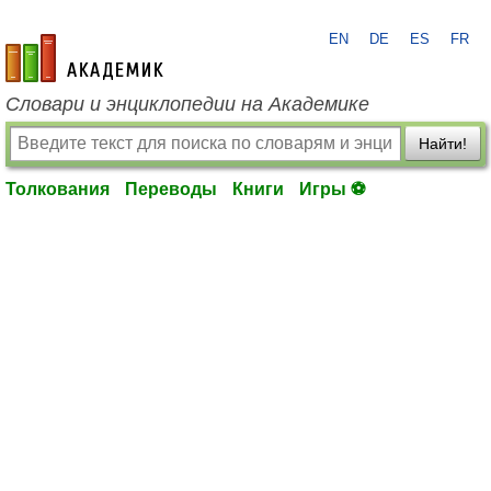
EN
DE
ES
FR
academic.ru
Словари и энциклопедии на Академике
Найти!
Толкования
Переводы
Книги
Игры ⚽