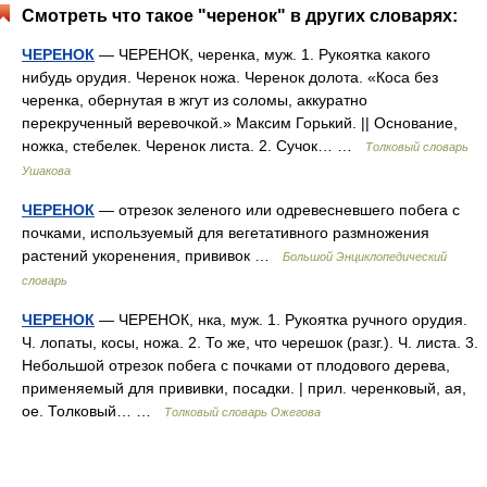
Смотреть что такое "черенок" в других словарях:
ЧЕРЕНОК
— ЧЕРЕНОК, черенка, муж. 1. Рукоятка какого
нибудь орудия. Черенок ножа. Черенок долота. «Коса без
черенка, обернутая в жгут из соломы, аккуратно
перекрученный веревочкой.» Максим Горький. || Основание,
ножка, стебелек. Черенок листа. 2. Сучок… …
Толковый словарь
Ушакова
ЧЕРЕНОК
— отрезок зеленого или одревесневшего побега с
почками, используемый для вегетативного размножения
растений укоренения, прививок …
Большой Энциклопедический
словарь
ЧЕРЕНОК
— ЧЕРЕНОК, нка, муж. 1. Рукоятка ручного орудия.
Ч. лопаты, косы, ножа. 2. То же, что черешок (разг.). Ч. листа. 3.
Небольшой отрезок побега с почками от плодового дерева,
применяемый для прививки, посадки. | прил. черенковый, ая,
ое. Толковый… …
Толковый словарь Ожегова