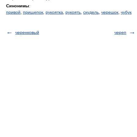
Синонимы
:
привой
,
прищепок
,
рукоятка
,
рукоять
,
скудель
,
черешок
,
чубук
черенковый
череп