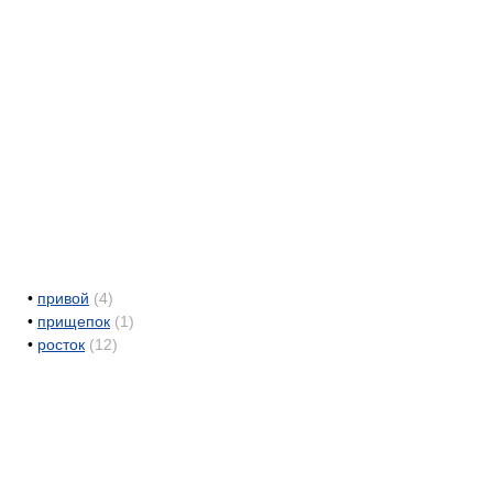
•
привой
(4)
•
прищепок
(1)
•
росток
(12)