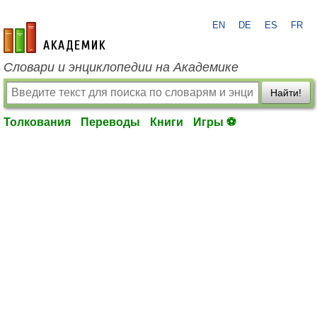
EN
DE
ES
FR
academic.ru
Словари и энциклопедии на Академике
Найти!
Толкования
Переводы
Книги
Игры ⚽