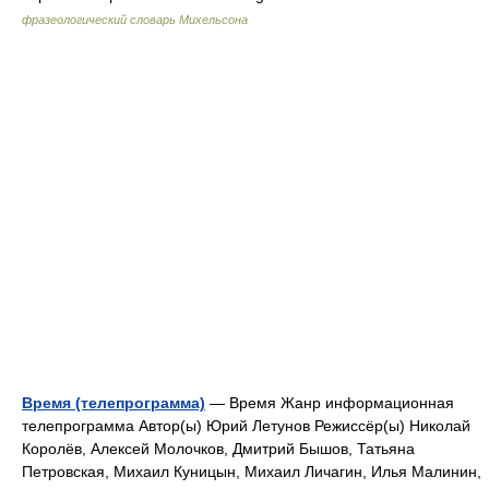
фразеологический словарь Михельсона
Время (телепрограмма)
— Время Жанр информационная
телепрограмма Автор(ы) Юрий Летунов Режиссёр(ы) Николай
Королёв, Алексей Молочков, Дмитрий Бышов, Татьяна
Петровская, Михаил Куницын, Михаил Личагин, Илья Малинин,