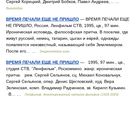
Сергей Корецкий, Дмитрий Бобков, Павел Андреев,… …
Википедия
ВРЕМЯ ПЕЧАЛИ ЕЩЕ НЕ ПРИШЛО
— ВРЕМЯ ПЕЧАЛИ ЕЩЕ
НЕ ПРИШЛО, Россия, Ленфильм СТВ, 1995, цв., 97 мин.
Ироническая исповедь, философская притча. В поселке, где
живут русский, немец, татарин, цыган и еврей, однажды
появляется неизвестный, называющий себя Землемером.
После его… …
Энциклопедия кино
ВРЕМЯ ПЕЧАЛИ ЕЩЕ НЕ ПРИШЛО
— 1995, 97 мин., цв.,
студия СТВ, “Ленфильм”, Роскомкино. жанр: ироническая
притча. реж. Сергей Сельянов, сц. Михаил Коновальчук,
Сергей Сельянов, опер. Денис Щегловский, худ. Вера
Зелинская, комп. Владимир Радченков, зв. Кирилл Кузьмин.
В… …
Ленфильм. Аннотированный каталог фильмов (1918-2003)