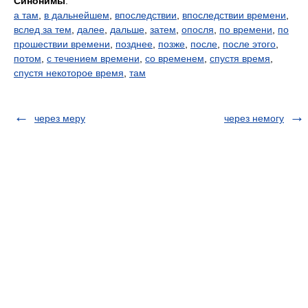
Синонимы
:
а там
,
в дальнейшем
,
впоследствии
,
впоследствии времени
,
вслед за тем
,
далее
,
дальше
,
затем
,
опосля
,
по времени
,
по
прошествии времени
,
позднее
,
позже
,
после
,
после этого
,
потом
,
с течением времени
,
со временем
,
спустя время
,
спустя некоторое время
,
там
через меру
через немогу