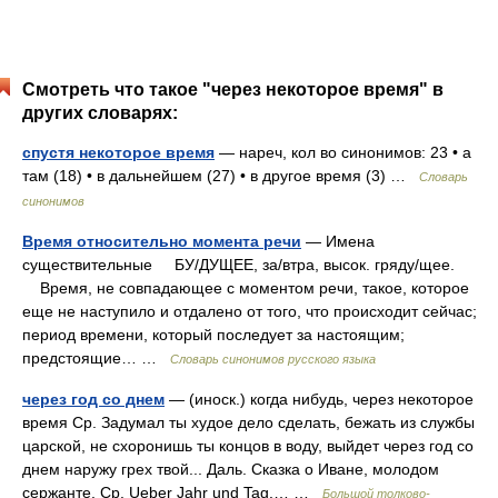
Смотреть что такое "через некоторое время" в
других словарях:
спустя некоторое время
— нареч, кол во синонимов: 23 • а
там (18) • в дальнейшем (27) • в другое время (3) …
Словарь
синонимов
Время относительно момента речи
— Имена
существительные БУ/ДУЩЕЕ, за/втра, высок. гряду/щее.
Время, не совпадающее с моментом речи, такое, которое
еще не наступило и отдалено от того, что происходит сейчас;
период времени, который последует за настоящим;
предстоящие… …
Словарь синонимов русского языка
через год со днем
— (иноск.) когда нибудь, через некоторое
время Ср. Задумал ты худое дело сделать, бежать из службы
царской, не схоронишь ты концов в воду, выйдет через год со
днем наружу грех твой... Даль. Сказка о Иване, молодом
сержанте. Ср. Ueber Jahr und Tag.… …
Большой толково-