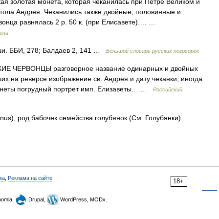
я золотая монета, которая чеканилась при Петре Великом и
тола Андрея. Чеканились также двойные, половинные и
вонца равнялась 2 р. 50 к. (при Елисавете).… …
рона
ши. ББИ, 278; Балдаев 2, 141 …
Большой словарь русских поговорок
Е ЧЕРВОНЦЫ разговорное название одинарных и двойных
х на реверсе изображение св. Андрея и дату чеканки, иногда
монеты погрудный портрет имп. Елизаветы… …
Российский
, род бабочек семейства голубянок (См. Голубянки) …
ка
,
Реклама на сайте
18+
omla,
Drupal,
WordPress, MODx.