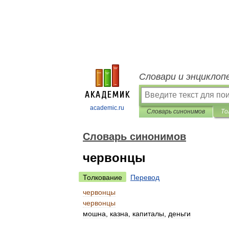
Словари и энциклоп
academic.ru
Словарь синонимов
То
Словарь синонимов
червонцы
Толкование
Перевод
червонцы
червонцы
мошна
,
казна
,
капиталы
,
деньги