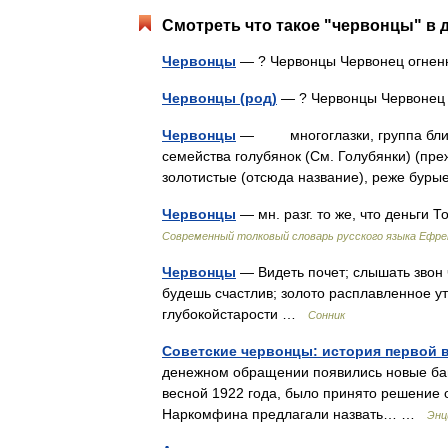
Смотреть что такое "червонцы" в 
Червонцы
— ? Червонцы Червонец огне
Червонцы (род)
— ? Червонцы Червоне
Червонцы
— многоглазки, группа близки
семейства голубянок (См. Голубянки) (пре
золотистые (отсюда название), реже бур
Червонцы
— мн. разг. то же, что деньги
Современный толковый словарь русского языка Ефр
Червонцы
— Видеть почет; слышать звон 
будешь счастлив; золото расплавленное у
глубокойстарости …
Сонник
Советские червонцы: история первой 
денежном обращении появились новые бан
весной 1922 года, было принято решение 
Наркомфина предлагали назвать… …
Энц