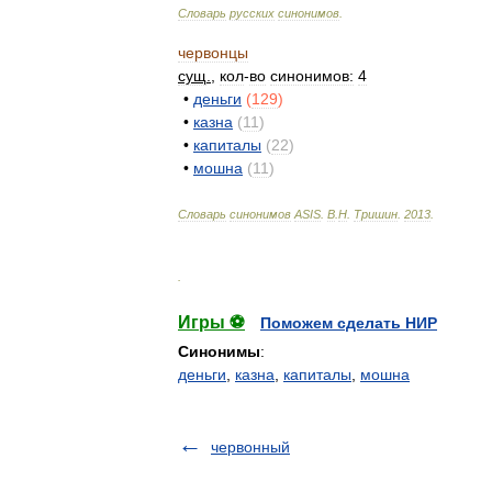
Словарь
русских
синонимов
.
червонцы
сущ
.
,
кол
-
во
синонимов:
4
•
деньги
(
129
)
•
казна
(
11
)
•
капиталы
(
22
)
•
мошна
(
11
)
Словарь
синонимов
ASIS
.
В
.
Н
.
Тришин
.
2013
.
.
Игры ⚽
Поможем сделать НИР
Синонимы
:
деньги
,
казна
,
капиталы
,
мошна
червонный