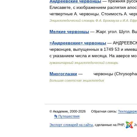
Андреевские червонцы
— прежняя русска
Елисавете, с изображением распятия апос
четвертные А. червонцы. Стоимость А. чер
Энциклопедический словарь Ф.А. Брокгауза и И.А. Еф
Мелкие червонцы
— Жарг. угол. Шутл. В
«Андреевские» червонцы
— АНДРЕЕВСКИ
червонцев, выпущенных в 1749 53 и имевши
с указанием числа и месяца. На аверсе 
гуманитарный энциклопедический словарь
Многоглазки
— червонцы (Chrysophanus)
Большая советская энциклопедия
© Академик, 2000-2026
Обратная связь:
Техподдерж
👣 Путешествия
Экспорт словарей на сайты
, сделанные на PHP,
Jo