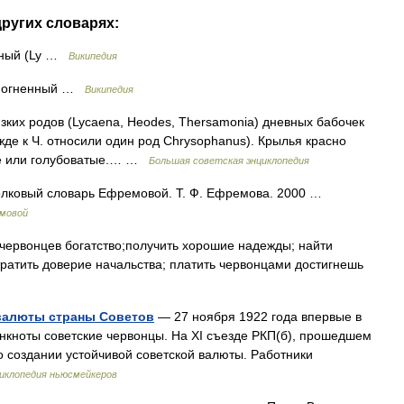
других словарях:
нный (Ly …
Википедия
ц огненный …
Википедия
х родов (Lycaena, Heodes, Thersamonia) дневных бабочек
жде к Ч. относили один род Chrysophanus). Крылья красно
ые или голубоватые.… …
Большая советская энциклопедия
 Толковый словарь Ефремовой. Т. Ф. Ефремова. 2000 …
емовой
червонцев богатство;получить хорошие надежды; найти
тратить доверие начальства; платить червонцами достигнешь
валюты страны Советов
— 27 ноября 1922 года впервые в
кноты советские червонцы. На XI съезде РКП(б), прошедшем
о создании устойчивой советской валюты. Работники
иклопедия ньюсмейкеров