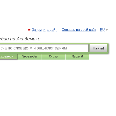
Запомнить сайт
Словарь на свой сайт
RU
едии на Академике
Найти!
лкования
Переводы
Книги
Игры ⚽