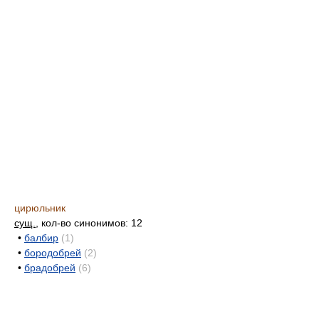
цирюльник
сущ.
, кол-во синонимов: 12
•
балбир
(1)
•
бородобрей
(2)
•
брадобрей
(6)