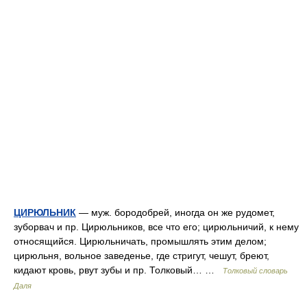
ЦИРЮЛЬНИК
— муж. бородобрей, иногда он же рудомет,
зуборвач и пр. Цирюльников, все что его; цирюльничий, к нему
относящийся. Цирюльничать, промышлять этим делом;
цирюльня, вольное заведенье, где стригут, чешут, бреют,
кидают кровь, рвут зубы и пр. Толковый… …
Толковый словарь
Даля