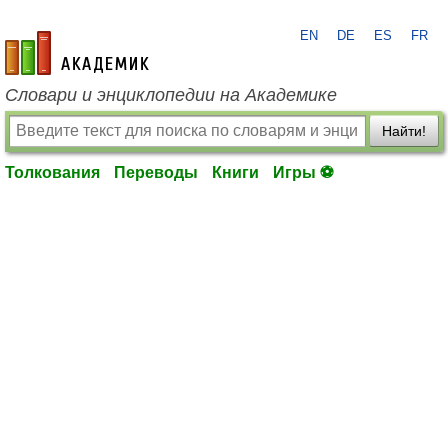
EN
DE
ES
FR
academic.ru
Словари и энциклопедии на Академике
Найти!
Толкования
Переводы
Книги
Игры ⚽