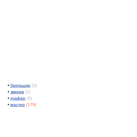
•
брильщик
(2)
•
зверев
(1)
•
куафер
(6)
•
мастер
(179)