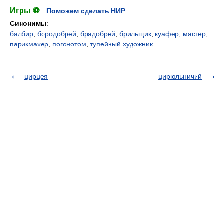
Игры ⚽
Поможем сделать НИР
Синонимы
:
балбир
,
бородобрей
,
брадобрей
,
брильщик
,
куафер
,
мастер
,
парикмахер
,
погонотом
,
тупейный художник
цирцея
цирюльничий