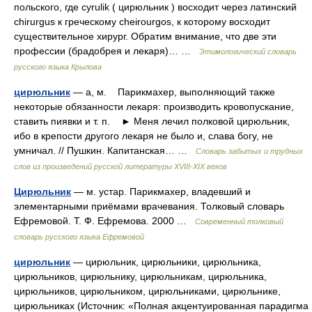
польского, где cyrulik ( цирюльник ) восходит через латинский
chirurgus к греческому cheirourgos, к которому восходит
существительное хирург. Обратим внимание, что две эти
профессии (брадобрея и лекаря)… …
Этимологический словарь
русского языка Крылова
цирюльник
— а, м. Парикмахер, выполняющий также
некоторые обязанности лекаря: производить кровопускание,
ставить пиявки и т. п. ► Меня лечил полковой цирюльник,
ибо в крепости другого лекаря не было и, слава богу, не
умничал. // Пушкин. Капитанская… …
Словарь забытых и трудных
слов из произведений русской литературы ХVIII-ХIХ веков
Цирюльник
— м. устар. Парикмахер, владевший и
элементарными приёмами врачевания. Толковый словарь
Ефремовой. Т. Ф. Ефремова. 2000 …
Современный толковый
словарь русского языка Ефремовой
цирюльник
— цирюльник, цирюльники, цирюльника,
цирюльников, цирюльнику, цирюльникам, цирюльника,
цирюльников, цирюльником, цирюльниками, цирюльнике,
цирюльниках (Источник: «Полная акцентуированная парадигма