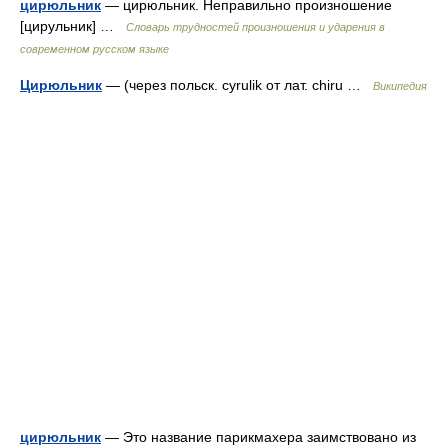
цирюльник
— цирюльник. Неправильно произношение
[цирульник] …
Словарь трудностей произношения и ударения в
современном русском языке
Цирюльник
— (через польск. cyrulik от лат. chiru …
Википедия
цирюльник
— Это название парикмахера заимствовано из