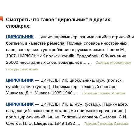
Смотреть что такое "цирюльник" в других
словарях:
ЦИРЮЛЬНИК
— иначе парикмахер, занимающийся стрижкой и
бритьем, в качестве ремесла. Полный словарь иностранных
слов, вошедших в употребление в русском языке. Попов М.,
1907. ЦИРЮЛЬНИК польск. cyrulik. Брадобрей. Объяснение
25000 иностранных слов, вошедших в… …
Словарь иностранных
слов русского языка
ЦИРЮЛЬНИК
— ЦИРЮЛЬНИК, цирюльника, муж. (польск.
cyrulik с греч.) (устар.). Парикмахер. Толковый словарь
Ушакова. Д.Н. Ушаков. 1935 1940 …
Толковый словарь Ушакова
ЦИРЮЛЬНИК
— ЦИРЮЛЬНИК, а, муж. (устар.). Парикмахер,
владеющий также элементарными приёмами врачевания. |
прил. цирюльничий, ья, ье. Толковый словарь Ожегова. С.И.
Ожегов, Н.Ю. Шведова. 1949 1992 …
Толковый словарь Ожегова