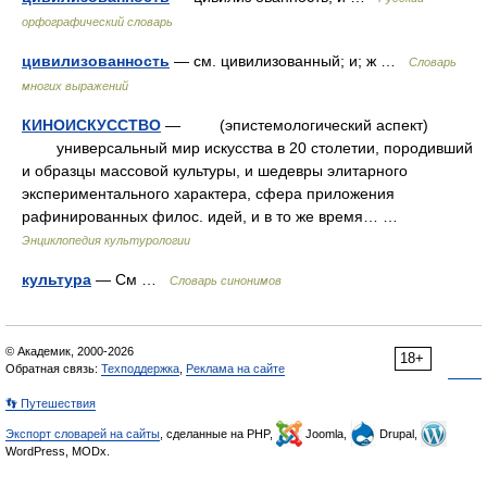
орфографический словарь
цивилизованность
— см. цивилизованный; и; ж …
Словарь
многих выражений
КИНОИСКУССТВО
— (эпистемологический аспект)
универсальный мир искусства в 20 столетии, породивший
и образцы массовой культуры, и шедевры элитарного
экспериментального характера, сфера приложения
рафинированных филос. идей, и в то же время… …
Энциклопедия культурологии
культура
— См …
Словарь синонимов
© Академик, 2000-2026
18+
Обратная связь:
Техподдержка
,
Реклама на сайте
👣 Путешествия
Экспорт словарей на сайты
, сделанные на PHP,
Joomla,
Drupal,
WordPress, MODx.