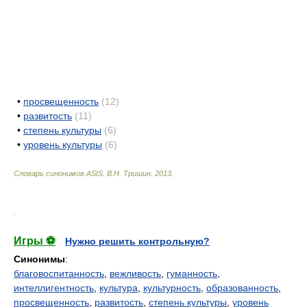
•
просвещенность
(12)
•
развитость
(11)
•
степень культуры
(6)
•
уровень культуры
(6)
Словарь синонимов ASIS.
В.Н. Тришин
.
2013
.
.
Игры ⚽
Нужно решить контрольную?
Синонимы
:
благовоспитанность
,
вежливость
,
гуманность
,
интеллигентность
,
культура
,
культурность
,
образованность
,
просвещенность
,
развитость
,
степень культуры
,
уровень