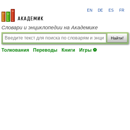
EN
DE
ES
FR
academic.ru
Словари и энциклопедии на Академике
Найти!
Толкования
Переводы
Книги
Игры ⚽