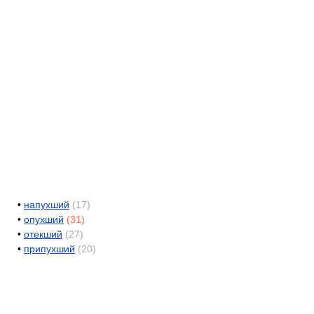
•
напухший
(17)
•
опухший
(31)
•
отекший
(27)
•
припухший
(20)