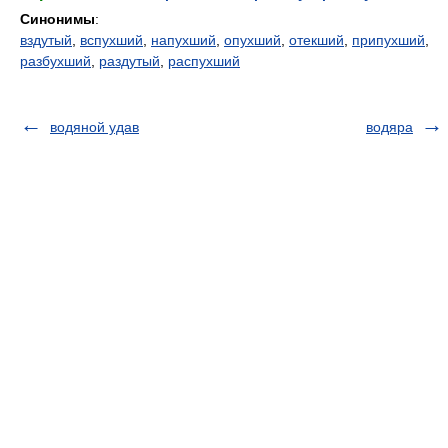
Синонимы
:
вздутый
,
вспухший
,
напухший
,
опухший
,
отекший
,
припухший
,
разбухший
,
раздутый
,
распухший
водяной удав
водяра