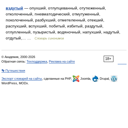
вздутый
— опухший, отлупцеванный, отутюженный,
отколоченный, пневматодический, отмутуженный,
поколоченный, разбухший, отметеленный, отекший,
распухший, вспухший, побитый, избитый, раздутый,
отлупленный, пузыристый, водяночный, напухший, надутый,
отдутый,… …
Словарь синонимов
© Академик, 2000-2026
18+
Обратная связь:
Техподдержка
,
Реклама на сайте
👣 Путешествия
Экспорт словарей на сайты
, сделанные на PHP,
Joomla,
Drupal,
WordPress, MODx.