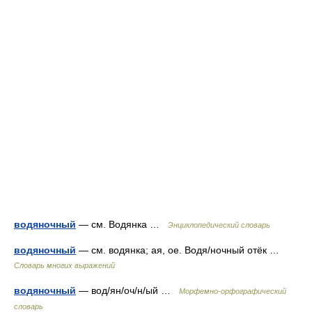
водяночный
— см. Водянка …
Энциклопедический словарь
водяночный
— см. водянка; ая, ое. Водя/ночный отёк …
Словарь многих выражений
водяночный
— вод/ян/оч/н/ый …
Морфемно-орфографический
словарь