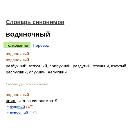
Словарь синонимов
водяночный
Толкование
Перевод
водяночный
водяночный
разбухший, вспухший, припухший, раздутый, отекший, вздутый,
распухший, опухший, напухший
Словарь русских синонимов
.
водяночный
прил.
, кол-во синонимов: 9
•
вздутый
(47)
•
вспухший
(19)