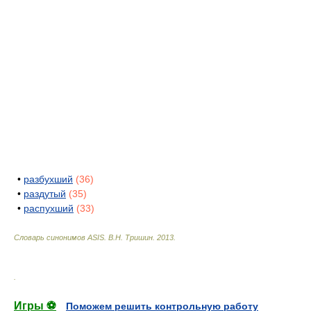
•
разбухший
(36)
•
раздутый
(35)
•
распухший
(33)
Словарь синонимов ASIS.
В.Н. Тришин
.
2013
.
.
Игры ⚽
Поможем решить контрольную работу