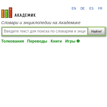
EN
DE
ES
FR
academic.ru
Словари и энциклопедии на Академике
Найти!
Толкования
Переводы
Книги
Игры ⚽