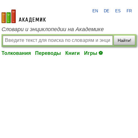
EN
DE
ES
FR
academic.ru
Словари и энциклопедии на Академике
Найти!
Толкования
Переводы
Книги
Игры ⚽