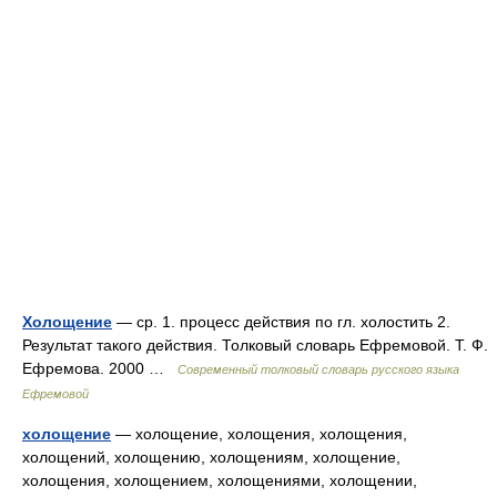
Холощение
— ср. 1. процесс действия по гл. холостить 2.
Результат такого действия. Толковый словарь Ефремовой. Т. Ф.
Ефремова. 2000 …
Современный толковый словарь русского языка
Ефремовой
холощение
— холощение, холощения, холощения,
холощений, холощению, холощениям, холощение,
холощения, холощением, холощениями, холощении,