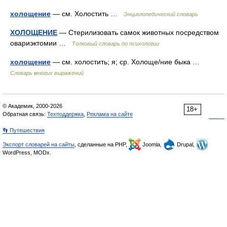
холощение
— см. Холостить …
Энциклопедический словарь
ХОЛОЩЕНИЕ
— Стерилизовать самок животных посредством
овариэктомии …
Толковый словарь по психологии
холощение
— см. холостить; я; ср. Холоще/ние быка …
Словарь многих выражений
© Академик, 2000-2026
18+
Обратная связь:
Техподдержка
,
Реклама на сайте
👣 Путешествия
Экспорт словарей на сайты
, сделанные на PHP,
Joomla,
Drupal,
WordPress, MODx.