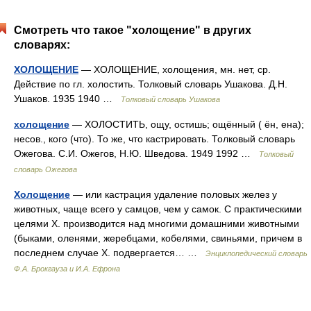
Смотреть что такое "холощение" в других
словарях:
ХОЛОЩЕНИЕ
— ХОЛОЩЕНИЕ, холощения, мн. нет, ср.
Действие по гл. холостить. Толковый словарь Ушакова. Д.Н.
Ушаков. 1935 1940 …
Толковый словарь Ушакова
холощение
— ХОЛОСТИТЬ, ощу, остишь; ощённый ( ён, ена);
несов., кого (что). То же, что кастрировать. Толковый словарь
Ожегова. С.И. Ожегов, Н.Ю. Шведова. 1949 1992 …
Толковый
словарь Ожегова
Холощение
— или кастрация удаление половых желез у
животных, чаще всего у самцов, чем у самок. С практическими
целями X. производится над многими домашними животными
(быками, оленями, жеребцами, кобелями, свиньями, причем в
последнем случае X. подвергается… …
Энциклопедический словарь
Ф.А. Брокгауза и И.А. Ефрона