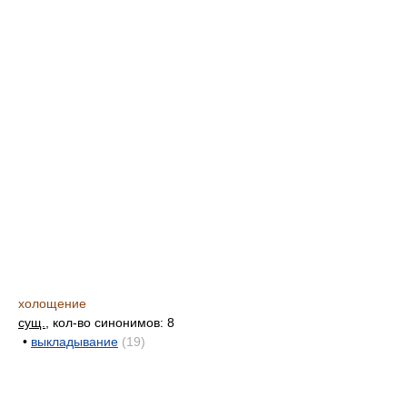
холощение
сущ.
, кол-во синонимов: 8
•
выкладывание
(19)