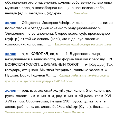
обозначения этого населения: холопы собственно только лица
мужского пола, а несвободная женщина называлась роба,
челядь (ед. ч. челядин), (о)дьрен,… …
Википедия
холоп
— Общеслав. Исходное *cholpъ > холоп после развития
полногласия и отпадения конечного редуцированного ъ.
Этимология не установлена. Скорее всего, суф. производное
(суф. p ) от той же основы (кол ), что и др. рус. холокыи
«холостой», холостой.… …
Этимологический словарь русского языка
холоп
— а, м; ХОЛОПЬЯ, ев, мн. 1. В древности лицо,
находившееся в зависимости, по форме близкой к рабству. ◘
БОЯРСКИЙ ХОЛОП, ◘ КАБАЛЬНЫЙ ХОЛОП. ► [Хрущев:] Так,
государь, отец наш. Мы твои Усердные, гонимые холопья. //
Пушкин. Борис Годунов //… …
Словарь забытых и трудных слов из
произведений русской литературы ХVIII-ХIХ веков
холоп
— род. п. а, холопай холуй , укр. холоп, блр. холоп, др.
русск. холопъ, им. п. мн. ч. и, род. п. мн. ч. ей (моск. грам. XVI–
XVII вв.; см. Соболевский, Лекции 198), русск. цслав. хлапъ
холоп, раб , ст. слав. хлапъ δοῦλος, οἰκέτης (Супр.), болг.… …
Этимологический словарь русского языка Макса Фасмера