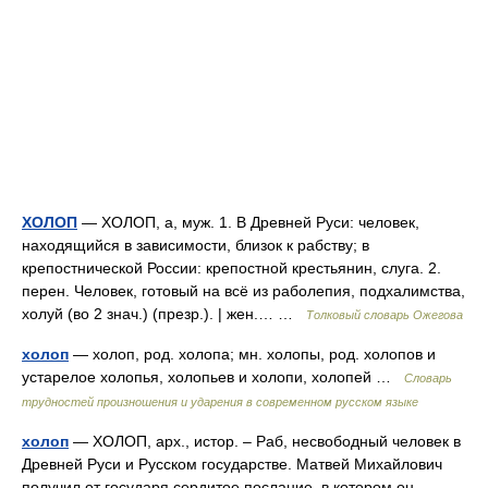
ХОЛОП
— ХОЛОП, а, муж. 1. В Древней Руси: человек,
находящийся в зависимости, близок к рабству; в
крепостнической России: крепостной крестьянин, слуга. 2.
перен. Человек, готовый на всё из раболепия, подхалимства,
холуй (во 2 знач.) (презр.). | жен.… …
Толковый словарь Ожегова
холоп
— холоп, род. холопа; мн. холопы, род. холопов и
устарелое холопья, холопьев и холопи, холопей …
Словарь
трудностей произношения и ударения в современном русском языке
холоп
— ХОЛОП, арх., истор. – Раб, несвободный человек в
Древней Руси и Русском государстве. Матвей Михайлович
получил от государя сердитое послание, в котором он