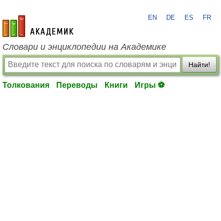
EN
DE
ES
FR
academic.ru
Словари и энциклопедии на Академике
Найти!
Толкования
Переводы
Книги
Игры ⚽