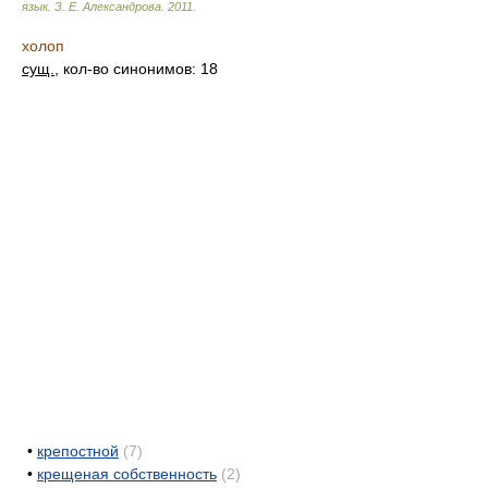
язык.
З. Е. Александрова
.
2011
.
холоп
сущ.
, кол-во синонимов: 18
•
крепостной
(7)
•
крещеная собственность
(2)