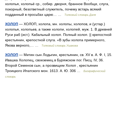
холопья, холопьё ср., собир. дворня, бранное Вообще, слуга,
покорный, безответный служитель, почему встарь всякий
подданный в просьбах царю… …
Толковый словарь Даля
ХОЛОП
— ХОЛОП, холопа, мн. холопы, холопов, и (устар.)
холопья, холопьев, а также холопи, холопей, муж. 1. В древней
Руси раб (ист.). Кабальный холоп. Полный холоп. || крепостной
крестьянин, крепостной слуга. «В зубы холопа примерного,
Якова верного,… …
Толковый словарь Ушакова
ХОЛОП
— Митин сын Лодыгин, крестьянин, св. XV в. А. Ф. I, 15.
Ивашка Холопец, своеземец в Буряжском пог. Писц. IV, 36.
Второй Семенов сын, а прозвищем Холоп , крестьянин
Троицкого Ипатского мон. 1613. А. Ю. 306 …
Биографический
словарь