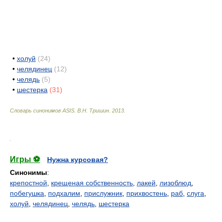
•
холуй
(24)
•
челядинец
(12)
•
челядь
(5)
•
шестерка
(31)
Словарь синонимов ASIS.
В.Н. Тришин
.
2013
.
.
Игры ⚽
Нужна курсовая?
Синонимы
:
крепостной
,
крещеная собственность
,
лакей
,
лизоблюд
,
побегушка
,
подхалим
,
прислужник
,
прихвостень
,
раб
,
слуга
,
холуй
,
челядинец
,
челядь
,
шестерка