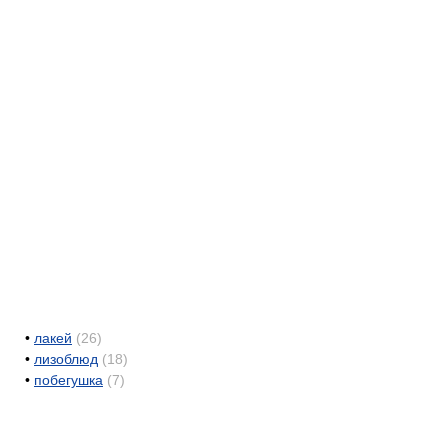
•
лакей
(26)
•
лизоблюд
(18)
•
побегушка
(7)