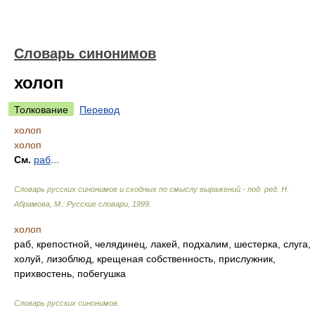
Словарь синонимов
холоп
Толкование
Перевод
холоп
холоп
См.
раб
...
Словарь русских синонимов и сходных по смыслу выражений.- под. ред. Н.
Абрамова, М.: Русские словари
,
1999
.
холоп
раб, крепостной, челядинец, лакей, подхалим, шестерка, слуга,
холуй, лизоблюд, крещеная собственность, прислужник,
прихвостень, побегушка
Словарь русских синонимов
.