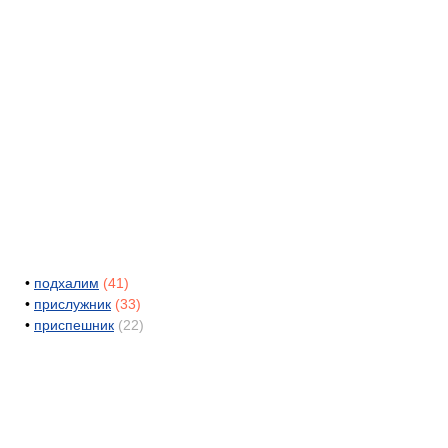
•
подхалим
(41)
•
прислужник
(33)
•
приспешник
(22)