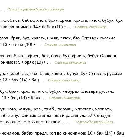
зм …
Русский орфографический словарь
хлобысь, бабах, хлоп, бряк, хрясь, хрясть, плюх, бубух, бух
л во синонимов: 14 • бабах (10) • …
Словарь синонимов
лоп, бряк, бух, хрясть, шмяк, плюх, бах Словарь русских
: 13 • бабах (10) • …
Словарь синонимов
, хлобысть, хрясь, бах, бряк, бух, хрясть, бубух Словарь
нонимов: 9 • бряк (19) • …
Словарь синонимов
ах, хлобысь, бах, бряк, хрясть, бубух, бух Словарь русских
: 13 • бах (14) • бац …
Словарь синонимов
бух, бряк, хрясть, плюх, бубух, чебурах Словарь русских
 11 • бац (14) • бряк …
Словарь синонимов
кого, калуж., ряз., тамб., пермяц. хлестать, хлопать,
хлобыстнул свинью стягом, она и растянулась! К обедне
щет, хлопает, его кидает ветром.… …
Толковый словарь Даля
нонимов. бабах предл, кол во синонимов: 10 • бах (14) • бац