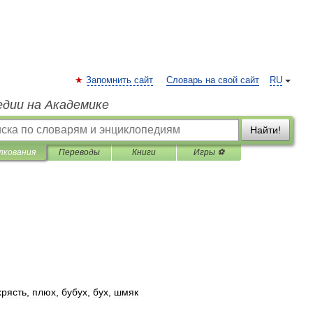
Запомнить сайт
Словарь на свой сайт
RU
едии на Академике
Найти!
лкования
Переводы
Книги
Игры ⚽
хрясть
,
плюх
,
бубух
,
бух
,
шмяк