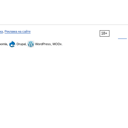
ка
,
Реклама на сайте
18+
omla,
Drupal,
WordPress, MODx.