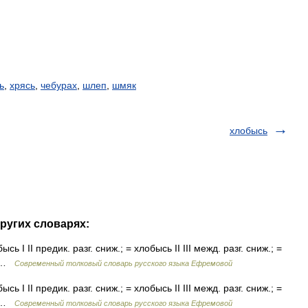
ь
,
хрясь
,
чебурах
,
шлеп
,
шмяк
хлобысь
ругих словарях:
ысь I II предик. разг. сниж.; = хлобысь II III межд. разг. сниж.; =
й …
Современный толковый словарь русского языка Ефремовой
ысь I II предик. разг. сниж.; = хлобысь II III межд. разг. сниж.; =
й …
Современный толковый словарь русского языка Ефремовой