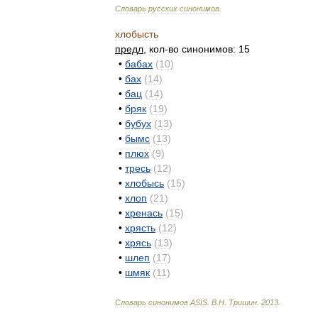
Словарь
русских
синонимов
.
хлобысть
предл
,
кол
-
во
синонимов:
15
•
бабах
(
10
)
•
бах
(
14
)
•
бац
(
14
)
•
бряк
(
19
)
•
бубух
(
13
)
•
бымс
(
13
)
•
плюх
(
9
)
•
тресь
(
12
)
•
хлобысь
(
15
)
•
хлоп
(
21
)
•
хренась
(
15
)
•
хрясть
(
12
)
•
хрясь
(
13
)
•
шлеп
(
17
)
•
шмяк
(
11
)
Словарь
синонимов
ASIS
.
В
.
Н
.
Тришин
.
2013
.