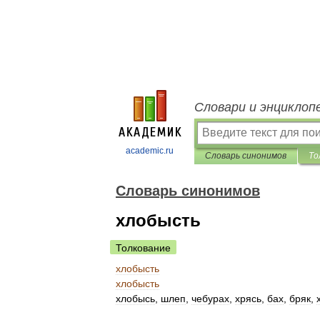
Словари и энциклоп
academic.ru
Словарь синонимов
То
Словарь синонимов
хлобысть
Толкование
хлобысть
хлобысть
хлобысь
,
шлеп
,
чебурах
,
хрясь
,
бах
,
бряк
,