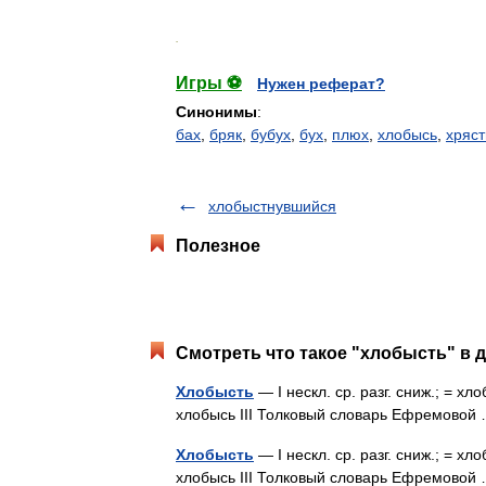
.
Игры ⚽
Нужен реферат?
Синонимы
:
бах
,
бряк
,
бубух
,
бух
,
плюх
,
хлобысь
,
хряст
хлобыстнувшийся
Полезное
Смотреть что такое "хлобысть" в д
Хлобысть
— I нескл. ср. разг. сниж.; = хлоб
хлобысь III Толковый словарь Ефремово
Хлобысть
— I нескл. ср. разг. сниж.; = хлоб
хлобысь III Толковый словарь Ефремово