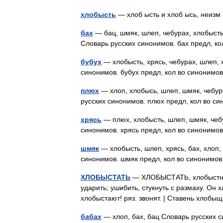
хлобысть
— хлоб ысть и хлоб ысь, неи
бах
— бац, шмяк, шлеп, чебурах, хлобысть, 
Словарь русских синонимов. бах предл, ко
бубух
— хлобысть, хрясь, чебурах, шлеп, х
синонимов. бубух предл, кол во синонимов
плюх
— хлоп, хлобысь, шлеп, шмяк, чебурах
русских синонимов. плюх предл, кол во си
хрясь
— плюх, хлобысть, шлеп, шмяк, чебур
синонимов. хрясь предл, кол во синонимов
шмяк
— хлобысть, шлеп, хрясь, бах, хлоп, 
синонимов. шмяк предл, кол во синонимов:
ХЛОБЫСТАТЬ
— ХЛОБЫСТАТЬ, хлобыстнуть 
ударить; ушибить, стукнуть с размаху. Он 
хлобыстают! ряз. звонят. | Ставень хлобы
бабах
— хлоп, бах, бац Словарь русских си