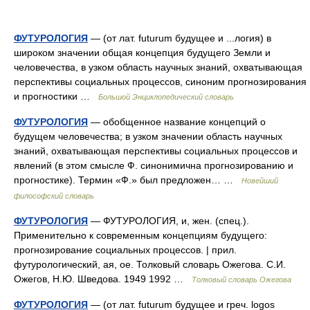
ФУТУРОЛОГИЯ
— (от лат. futurum будущее и ...логия) в
широком значении общая концепция будущего Земли и
человечества, в узком область научных знаний, охватывающая
перспективы социальных процессов, синоним прогнозирования
и прогностики …
Большой Энциклопедический словарь
ФУТУРОЛОГИЯ
— обобщенное название концепций о
будущем человечества; в узком значении область научных
знаний, охватывающая перспективы социальных процессов и
явлений (в этом смысле Ф. синонимична прогнозированию и
прогностике). Термин «Ф.» был предложен… …
Новейший
философский словарь
ФУТУРОЛОГИЯ
— ФУТУРОЛОГИЯ, и, жен. (спец.).
Применительно к современным концепциям будущего:
прогнозирование социальных процессов. | прил.
футурологический, ая, ое. Толковый словарь Ожегова. С.И.
Ожегов, Н.Ю. Шведова. 1949 1992 …
Толковый словарь Ожегова
ФУТУРОЛОГИЯ
— (от лат. futurum будущее и греч. logos