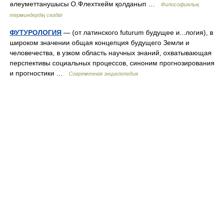
әлеуметтанушысы О.Флехтхейм қолданып …
Философиялық
терминдердің сөздігі
ФУТУРОЛОГИЯ
— (от латинского futurum будущее и...логия), в
широком значении общая концепция будущего Земли и
человечества, в узком область научных знаний, охватывающая
перспективы социальных процессов, синоним прогнозирования
и прогностики …
Современная энциклопедия