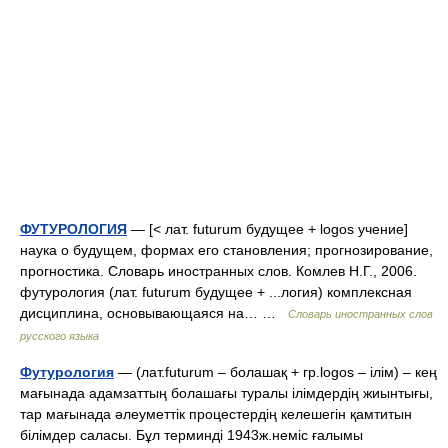
ФУТУРОЛОГИЯ
— [< лат. futurum будущее + logos учение]
наука о будущем, формах его становления; прогнозирование,
прогностика. Словарь иностранных слов. Комлев Н.Г., 2006.
футурология (лат. futurum будущее + ...логия) комплексная
дисциплина, основывающаяся на… …
Словарь иностранных слов
русского языка
Футурология
— (лат.futurum – болашақ + гр.logos – ілім) – кең
мағынада адамзаттың болашағы туралы ілімдердің жиынтығы,
тар мағынада әлеуметтік процестердің келешегін қамтитын
білімдер саласы. Бұл терминді 1943ж.неміс ғалымы