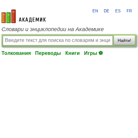
EN
DE
ES
FR
academic.ru
Словари и энциклопедии на Академике
Найти!
Толкования
Переводы
Книги
Игры ⚽