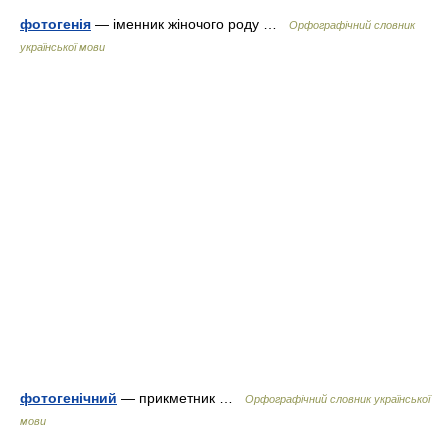
фотогенія
— іменник жіночого роду …
Орфографічний словник
української мови
фотогенічний
— прикметник …
Орфографічний словник української
мови