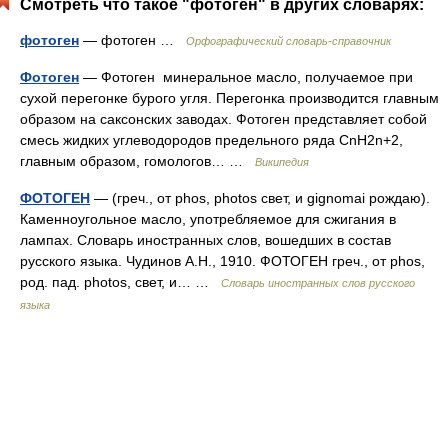
Смотреть что такое "фотоген" в других словарях:
фотоген
— фотоген …
Орфографический словарь-справочник
Фотоген
— Фотоген минеральное масло, получаемое при
сухой перегонке бурого угля. Перегонка производится главным
образом на саксонских заводах. Фотоген представляет собой
смесь жидких углеводородов предельного ряда СnН2n+2,
главным образом, гомологов… …
Википедия
ФОТОГЕН
— (греч., от phos, photos свет, и gignomai рождаю).
Каменноугольное масло, употребляемое для сжигания в
лампах. Словарь иностранных слов, вошедших в состав
русского языка. Чудинов А.Н., 1910. ФОТОГЕН греч., от phos,
род. пад. photos, свет, и… …
Словарь иностранных слов русского
языка