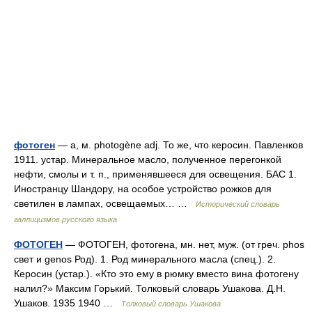
фотоген
— а, м. photogène adj. То же, что керосин. Павленков
1911. устар. Минеральное масло, полученное перегонкой
нефти, смолы и т. п., применявшееся для освещения. БАС 1.
Иностранцу Шандору, на особое устройство рожков для
светилен в лампах, освещаемых… …
Исторический словарь
галлицизмов русского языка
ФОТОГЕН
— ФОТОГЕН, фотогена, мн. нет, муж. (от греч. phos
свет и genos Род). 1. Род минерального масла (спец.). 2.
Керосин (устар.). «Кто это ему в рюмку вместо вина фотогену
налил?» Максим Горький. Толковый словарь Ушакова. Д.Н.
Ушаков. 1935 1940 …
Толковый словарь Ушакова