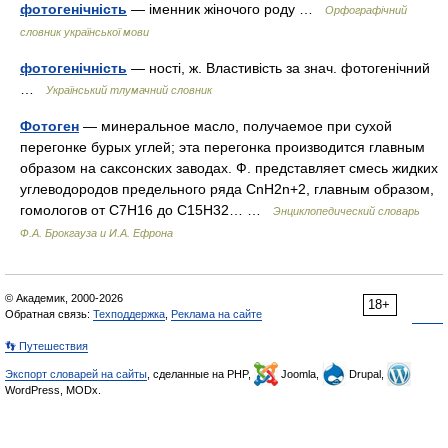
фотогенічність
— іменник жіночого роду …
Орфографічний
словник української мови
фотогенічність
— ності, ж. Властивість за знач. фотогенічний
…
Український тлумачний словник
Фотоген
— минеральное масло, получаемое при сухой
перегонке бурых углей; эта перегонка производится главным
образом на саксонских заводах. Ф. представляет смесь жидких
углеводородов предельного ряда СnН2n+2, главным образом,
гомологов от С7Н16 до С15Н32… …
Энциклопедический словарь
Ф.А. Брокгауза и И.А. Ефрона
© Академик, 2000-2026
18+
Обратная связь:
Техподдержка
,
Реклама на сайте
👣 Путешествия
Экспорт словарей на сайты
, сделанные на PHP,
Joomla,
Drupal,
WordPress, MODx.