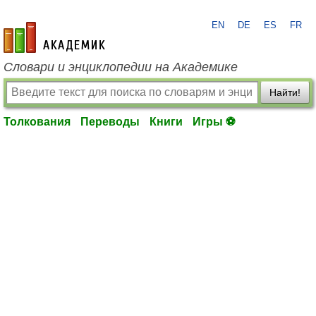
EN
DE
ES
FR
academic.ru
Словари и энциклопедии на Академике
Найти!
Толкования
Переводы
Книги
Игры ⚽