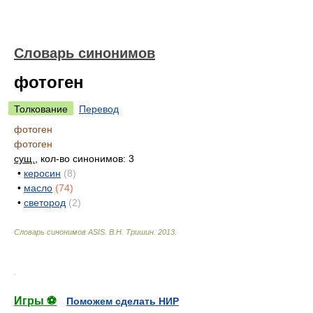
Словарь синонимов
фотоген
Толкование
Перевод
фотоген
фотоген
сущ.
, кол-во синонимов: 3
•
керосин
(8)
•
масло
(74)
•
светород
(2)
Словарь синонимов ASIS.
В.Н. Тришин
.
2013
.
.
Игры ⚽
Поможем сделать НИР