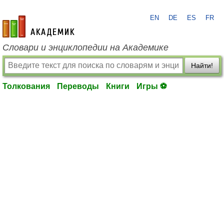
EN
DE
ES
FR
academic.ru
Словари и энциклопедии на Академике
Найти!
Толкования
Переводы
Книги
Игры ⚽