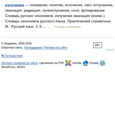
излучение
— изливание, излитие, источение, свет, испускание,
эманация, радиация, лучеиспускание, сноп, фонирование
Словарь русских синонимов. излучение эманация (книжн.)
Словарь синонимов русского языка. Практический справочник.
М.: Русский язык. З. Е.… …
Словарь синонимов
© Академик, 2000-2026
18+
Обратная связь:
Техподдержка
,
Реклама на сайте
👣 Путешествия
Экспорт словарей на сайты
, сделанные на PHP,
Joomla,
Drupal,
WordPress, MODx.