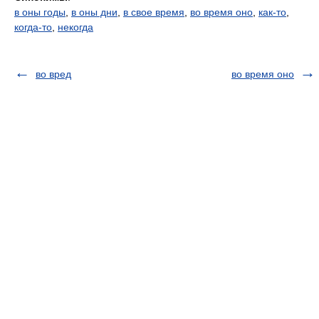
в оны годы
,
в оны дни
,
в свое время
,
во время оно
,
как-то
,
когда-то
,
некогда
во вред
во время оно