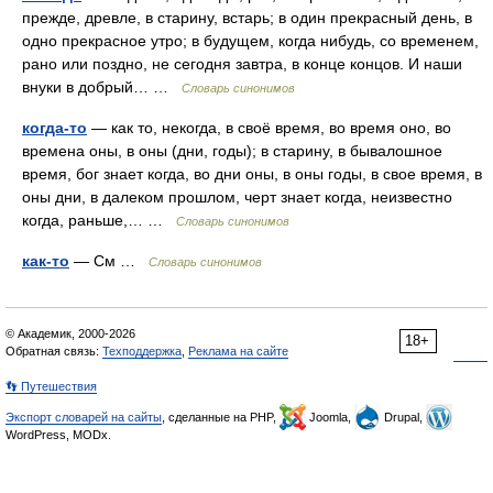
прежде, древле, в старину, встарь; в один прекрасный день, в
одно прекрасное утро; в будущем, когда нибудь, со временем,
рано или поздно, не сегодня завтра, в конце концов. И наши
внуки в добрый… …
Словарь синонимов
когда-то
— как то, некогда, в своё время, во время оно, во
времена оны, в оны (дни, годы); в старину, в бывалошное
время, бог знает когда, во дни оны, в оны годы, в свое время, в
оны дни, в далеком прошлом, черт знает когда, неизвестно
когда, раньше,… …
Словарь синонимов
как-то
— См …
Словарь синонимов
© Академик, 2000-2026
18+
Обратная связь:
Техподдержка
,
Реклама на сайте
👣 Путешествия
Экспорт словарей на сайты
, сделанные на PHP,
Joomla,
Drupal,
WordPress, MODx.