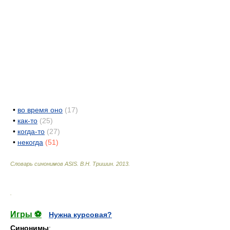
•
во время оно
(17)
•
как-то
(25)
•
когда-то
(27)
•
некогда
(51)
Словарь синонимов ASIS.
В.Н. Тришин
.
2013
.
.
Игры ⚽
Нужна курсовая?
Синонимы
: