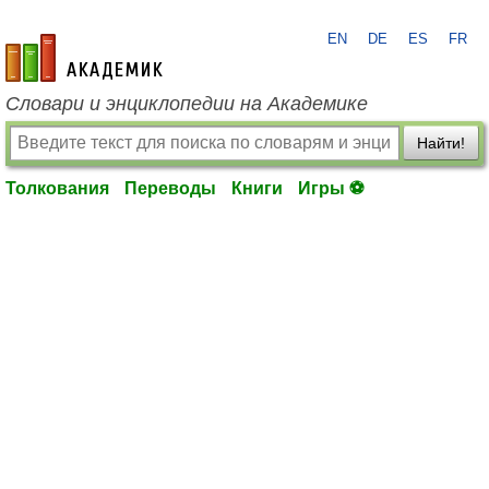
EN
DE
ES
FR
academic.ru
Словари и энциклопедии на Академике
Найти!
Толкования
Переводы
Книги
Игры ⚽