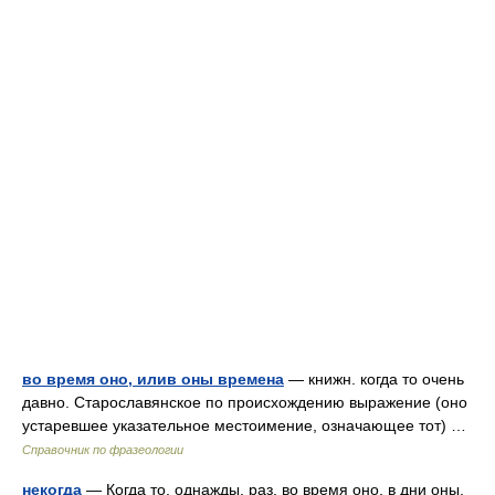
во время оно, илив оны времена
— книжн. когда то очень
давно. Старославянское по происхождению выражение (оно
устаревшее указательное местоимение, означающее тот) …
Справочник по фразеологии
некогда
— Когда то, однажды, раз, во время оно, в дни оны,