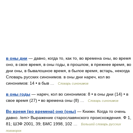
в оны дни
— давно, когда то, как то, во времена оны, во время
оно, в свое время, в оны годы, в прошлом, в прежнее время, во
дни оны, в бывалошное время, в былое время, встарь, некогда
Словарь русских синонимов. в оны дни нареч, кол во
синонимов: 14 • в быв …
Словарь синонимов
в оны годы
— нареч, кол во синонимов: 8 • в оны дни (14) • в
свое время (27) • во времена оны (8) …
Словарь синонимов
Во время (во времена) оно (оны)
— Книжн. Когда то очень
давно. /em> Выражение старославянского происхождения. Ф 1,
81; ШЗФ 2001, 39; БМС 1998, 102 …
Большой словарь русских
поговорок