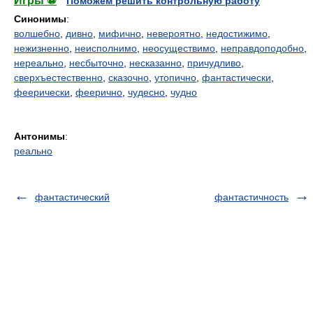
Игры ⚽
Поможем решить контрольную работу
Синонимы
:
волшебно
,
дивно
,
мифично
,
невероятно
,
недостижимо
,
нежизненно
,
неисполнимо
,
неосуществимо
,
неправдоподобно
,
нереально
,
несбыточно
,
несказанно
,
причудливо
,
сверхъестественно
,
сказочно
,
утопично
,
фантастически
,
феерически
,
феерично
,
чудесно
,
чудно
Антонимы
:
реально
фантастический
фантастичность