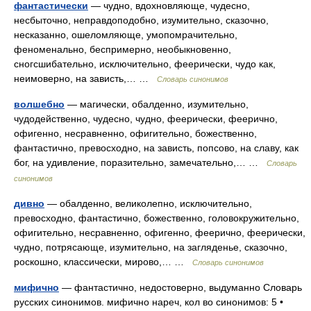
фантастически
— чудно, вдохновляюще, чудесно,
несбыточно, неправдоподобно, изумительно, сказочно,
несказанно, ошеломляюще, умопомрачительно,
феноменально, беспримерно, необыкновенно,
сногсшибательно, исключительно, феерически, чудо как,
неимоверно, на зависть,… …
Словарь синонимов
волшебно
— магически, обалденно, изумительно,
чудодейственно, чудесно, чудно, феерически, феерично,
офигенно, несравненно, офигительно, божественно,
фантастично, превосходно, на зависть, попсово, на славу, как
бог, на удивление, поразительно, замечательно,… …
Словарь
синонимов
дивно
— обалденно, великолепно, исключительно,
превосходно, фантастично, божественно, головокружительно,
офигительно, несравненно, офигенно, феерично, феерически,
чудно, потрясающе, изумительно, на загляденье, сказочно,
роскошно, классически, мирово,… …
Словарь синонимов
мифично
— фантастично, недостоверно, выдуманно Словарь
русских синонимов. мифично нареч, кол во синонимов: 5 •