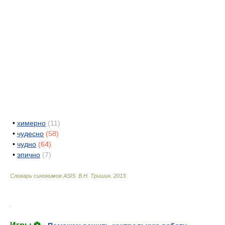
•
химерно
(11)
•
чудесно
(58)
•
чудно
(64)
•
эпично
(7)
Словарь синонимов ASIS.
В.Н. Тришин
.
2013
.
.