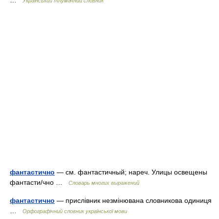
…
Український тлумачний словник
фантастично
— см. фантастичный; нареч. Улицы освещены
фантасти/чно …
Словарь многих выражений
фантастично
— прислівник незмінювана словникова одиниця
…
Орфографічний словник української мови