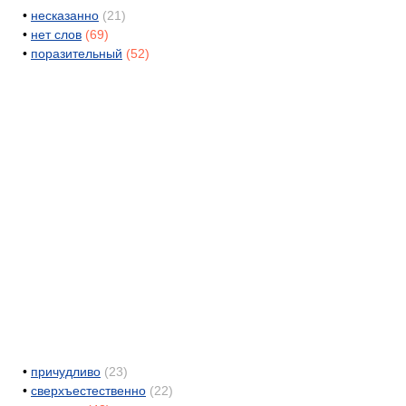
•
несказанно
(21)
•
нет слов
(69)
•
поразительный
(52)
•
причудливо
(23)
•
сверхъестественно
(22)