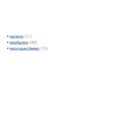
•
нелепо
(27)
•
необычно
(40)
•
неосуществимо
(30)