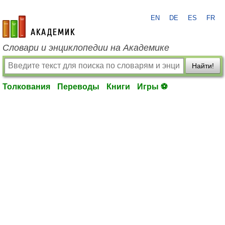
EN
DE
ES
FR
academic.ru
Словари и энциклопедии на Академике
Найти!
Толкования
Переводы
Книги
Игры ⚽