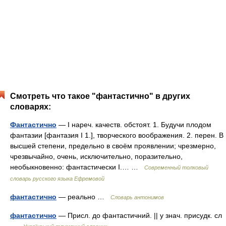
Смотреть что такое "фантастично" в других
словарях:
Фантастично
— I нареч. качеств. обстоят. 1. Будучи плодом
фантазии [фантазия I 1.], творческого воображения. 2. перен. В
высшей степени, предельно в своём проявлении; чрезмерно,
чрезвычайно, очень, исключительно, поразительно,
необыкновенно: фантастически I.… …
Современный толковый
словарь русского языка Ефремовой
фантастично
— реально …
Словарь антонимов
фантастично
— Присл. до фантастичний. || у знач. присудк. сл