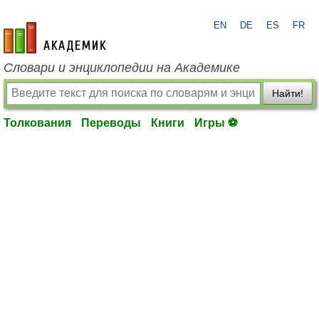
EN
DE
ES
FR
academic.ru
Словари и энциклопедии на Академике
Найти!
Толкования
Переводы
Книги
Игры ⚽