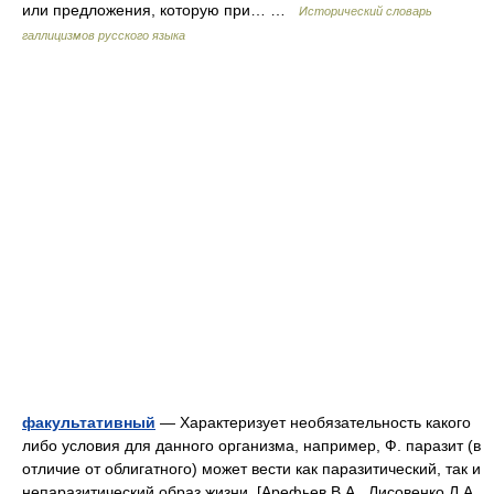
или предложения, которую при… …
Исторический словарь
галлицизмов русского языка
факультативный
— Характеризует необязательность какого
либо условия для данного организма, например, Ф. паразит (в
отличие от облигатного) может вести как паразитический, так и
непаразитический образ жизни. [Арефьев В.А., Лисовенко Л.А.