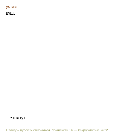
устав
сущ.
• статут
Словарь русских синонимов. Контекст 5.0 — Информатик.
2012
.