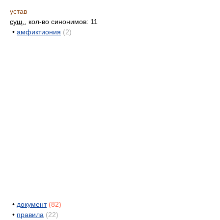
устав
сущ.
, кол-во синонимов: 11
•
амфиктиония
(2)
•
документ
(82)
•
правила
(22)