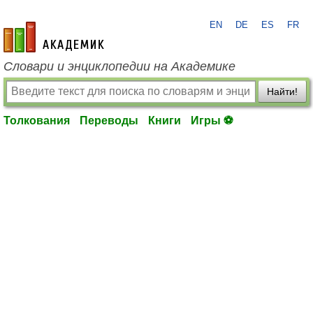
EN
DE
ES
FR
academic.ru
Словари и энциклопедии на Академике
Найти!
Толкования
Переводы
Книги
Игры ⚽