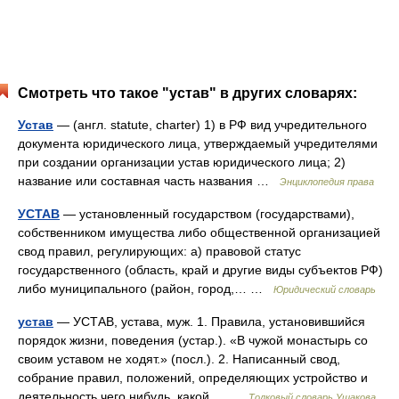
Смотреть что такое "устав" в других словарях:
Устав
— (англ. statute, charter) 1) в РФ вид учредительного
документа юридического лица, утверждаемый учредителями
при создании организации устав юридического лица; 2)
название или составная часть названия …
Энциклопедия права
УСТАВ
— установленный государством (государствами),
собственником имущества либо общественной организацией
свод правил, регулирующих: а) правовой статус
государственного (область, край и другие виды субъектов РФ)
либо муниципального (район, город,… …
Юридический словарь
устав
— УСТАВ, устава, муж. 1. Правила, установившийся
порядок жизни, поведения (устар.). «В чужой монастырь со
своим уставом не ходят.» (посл.). 2. Написанный свод,
собрание правил, положений, определяющих устройство и
деятельность чего нибудь, какой… …
Толковый словарь Ушакова