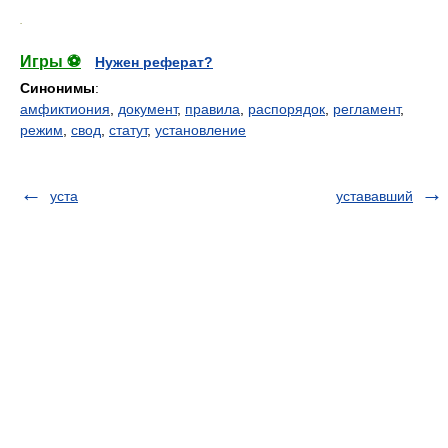
.
Игры ⚽
Нужен реферат?
Синонимы
:
амфиктиония
,
документ
,
правила
,
распорядок
,
регламент
,
режим
,
свод
,
статут
,
установление
уста
устававший