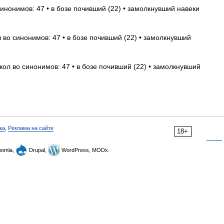
синонимов: 47 • в бозе почивший (22) • замолкнувший навеки
 во синонимов: 47 • в бозе почивший (22) • замолкнувший
кол во синонимов: 47 • в бозе почивший (22) • замолкнувший
ка
,
Реклама на сайте
18+
omla,
Drupal,
WordPress, MODx.