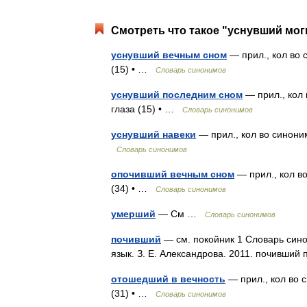
Смотреть что такое "уснувший мог
уснувший вечным сном
— прил., кол во 
(15) • …
Словарь синонимов
уснувший последним сном
— прил., кол 
глаза (15) • …
Словарь синонимов
уснувший навеки
— прил., кол во синоним
Словарь синонимов
опочивший вечным сном
— прил., кол во
(34) • …
Словарь синонимов
умерший
— См …
Словарь синонимов
почивший
— см. покойник 1 Словарь сино
язык. З. Е. Александрова. 2011. почивший
отошедший в вечность
— прил., кол во с
(31) • …
Словарь синонимов