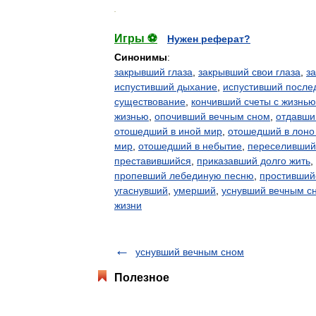
.
Игры ⚽
Нужен реферат?
Синонимы
:
закрывший глаза
,
закрывший свои глаза
,
з
испустивший дыхание
,
испустивший после
существование
,
кончивший счеты с жизнью
жизнью
,
опочивший вечным сном
,
отдавши
отошедший в иной мир
,
отошедший в лоно
мир
,
отошедший в небытие
,
переселивший
преставившийся
,
приказавший долго жить
,
пропевший лебединую песню
,
простивший
угаснувший
,
умерший
,
уснувший вечным с
жизни
уснувший вечным сном
Полезное