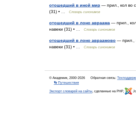
отошедший в иной мир
— прил., кол во 
(31) • …
Словарь синонимов
отошедший в лоно авраама
— прил., кол
навеки (31) • …
Словарь синонимов
отошедший в лоно авраамово
— прил., 
навеки (31) • …
Словарь синонимов
© Академик, 2000-2026
Обратная связь:
Техподдерж
👣 Путешествия
Экспорт словарей на сайты
, сделанные на PHP,
Jo