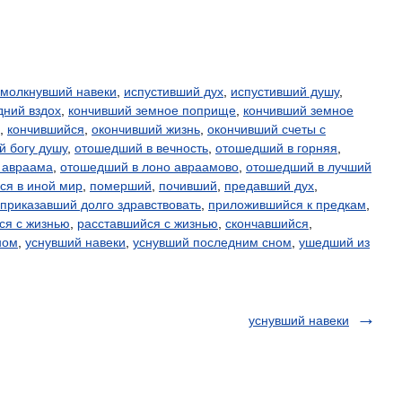
амолкнувший навеки
,
испустивший дух
,
испустивший душу
,
дний вздох
,
кончивший земное поприще
,
кончивший земное
,
кончившийся
,
окончивший жизнь
,
окончивший счеты с
й богу душу
,
отошедший в вечность
,
отошедший в горняя
,
 авраама
,
отошедший в лоно авраамово
,
отошедший в лучший
ся в иной мир
,
померший
,
почивший
,
предавший дух
,
приказавший долго здравствовать
,
приложившийся к предкам
,
ся с жизнью
,
расставшийся с жизнью
,
скончавшийся
,
ном
,
уснувший навеки
,
уснувший последним сном
,
ушедший из
уснувший навеки