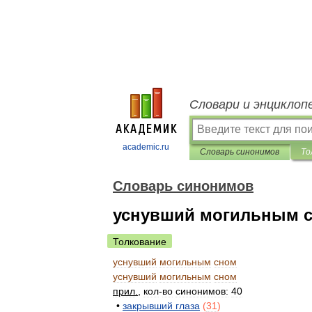
Словари и энциклоп
academic.ru
Словарь синонимов
То
Словарь синонимов
уснувший могильным 
Толкование
уснувший
могильным
сном
уснувший
могильным
сном
прил
.
,
кол
-
во
синонимов:
40
•
закрывший
глаза
(
31
)