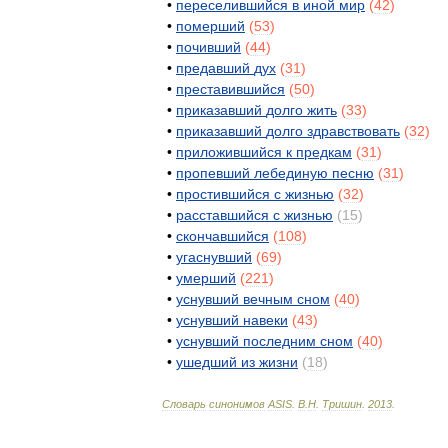
•
переселившийся
в
иной
мир
(
42
)
•
померший
(
53
)
•
почивший
(
44
)
•
предавший
дух
(
31
)
•
преставившийся
(
50
)
•
приказавший
долго
жить
(
33
)
•
приказавший
долго
здравствовать
(
32
)
•
приложившийся
к
предкам
(
31
)
•
пропевший
лебединую
песню
(
31
)
•
простившийся
с
жизнью
(
32
)
•
расставшийся
с
жизнью
(
15
)
•
скончавшийся
(
108
)
•
угаснувший
(
69
)
•
умерший
(
221
)
•
уснувший
вечным
сном
(
40
)
•
уснувший
навеки
(
43
)
•
уснувший
последним
сном
(
40
)
•
ушедший
из
жизни
(
18
)
Словарь
синонимов
ASIS
.
В
.
Н
.
Тришин
.
2013
.