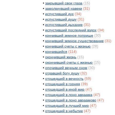
•
закрывший
свои
глаза
(
15
)
•
замолкнувший
навеки
(
31
)
•
испустивший
дух
(
34
)
•
испустивший
душу
(
31
)
•
испустивший
дыхание
(
31
)
•
испустивший
последний
вздох
(
34
)
•
кончивший
земное
поприще
(
30
)
•
кончивший
земное
существование
(
31
)
•
кончивший
счеты
с
жизнью
(
28
)
•
кончившийся
(
114
)
•
окончивший
жизнь
(
15
)
•
окончивший
счеты
с
жизнью
(
15
)
•
опочивший
вечным
сном
(
30
)
•
отдавший
богу
душу
(
32
)
•
отошедший
в
вечность
(
59
)
•
отошедший
в
горняя
(
39
)
•
отошедший
в
иной
мир
(
47
)
•
отошедший
в
лоно
авраама
(
47
)
•
отошедший
в
лоно
авраамово
(
47
)
•
отошедший
в
лучший
мир
(
47
)
•
отошедший
в
небытие
(
47
)