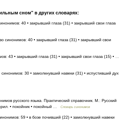
ильным сном" в других словарях:
синонимов: 40 • закрывший глаза (31) • закрывший свои глаза
во синонимов: 40 • закрывший глаза (31) • закрывший свои
ов: 43 • закрывший глаза (31) • закрывший свои глаза (15) • …
 синонимов: 30 • замолкнувший навеки (31) • испустивший дух
нимов русского языка. Практический справочник. М.: Русский
 прил. • покойник • покойный …
Словарь синонимов
инонимов: 59 • в бозе почивший (22) • замолкнувший навеки