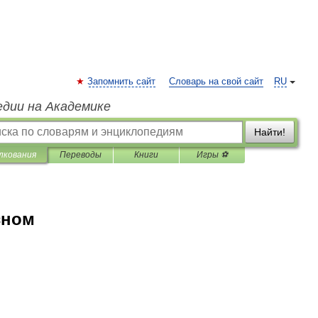
Запомнить сайт
Словарь на свой сайт
RU
едии на Академике
Найти!
лкования
Переводы
Книги
Игры ⚽
сном