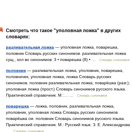
Смотреть что такое "уполовная ложка" в других
словарях:
разливательная ложка
— уполовная ложка, поварешка,
половник Словарь русских синонимов. разливательная ложка
сущ., кол во синонимов: 3 • поварешка (8) • …
Словарь синонимов
половник
— разливательная ложка, уполовник, поварешка,
половничек, уполовная ложка, ложка Словарь русских
синонимов. половник разливательная ложка; поварёшка (разг.);
уполовная ложка (прост.) Словарь синонимов русского языка.
Практический справочник. М.:… …
Словарь синонимов
поварешка
— ложка, половник, разливательная ложка,
уполовник, уполовная ложка Словарь русских синонимов.
поварёшка см. половник Словарь синонимов русского языка.
Практический справочник. М.: Русский язык. З. Е. Александрова
…
Словарь синонимов