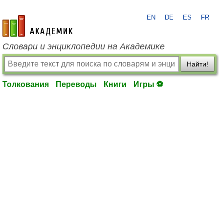
EN
DE
ES
FR
academic.ru
Словари и энциклопедии на Академике
Найти!
Толкования
Переводы
Книги
Игры ⚽