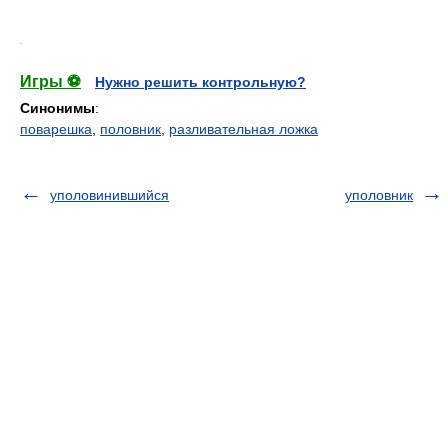
.
Игры ⚽
Нужно решить контрольную?
Синонимы
:
поварешка
,
половник
,
разливательная ложка
уполовинившийся
уполовник