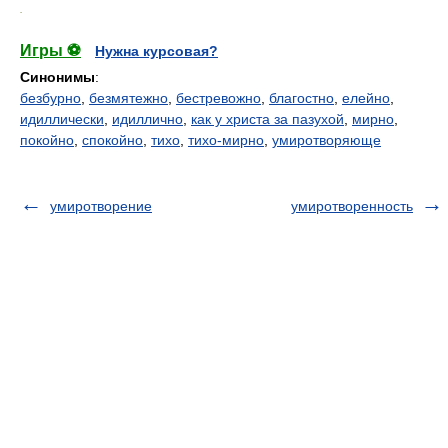
.
Игры ⚽
Нужна курсовая?
Синонимы
:
безбурно
,
безмятежно
,
бестревожно
,
благостно
,
елейно
,
идиллически
,
идиллично
,
как у христа за пазухой
,
мирно
,
покойно
,
спокойно
,
тихо
,
тихо-мирно
,
умиротворяюще
умиротворение
умиротворенность