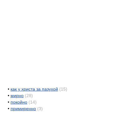
•
как у христа за пазухой
(15)
•
мирно
(28)
•
покойно
(14)
•
примиренно
(3)