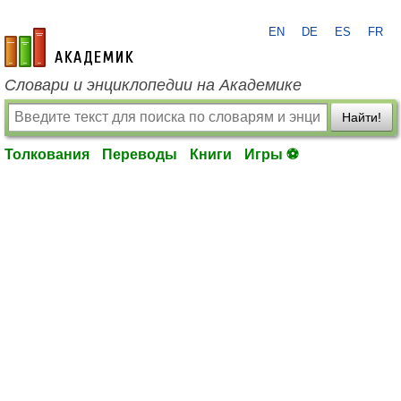
EN
DE
ES
FR
academic.ru
Словари и энциклопедии на Академике
Найти!
Толкования
Переводы
Книги
Игры ⚽