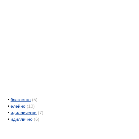
•
благостно
(5)
•
елейно
(10)
•
идиллически
(7)
•
идиллично
(6)