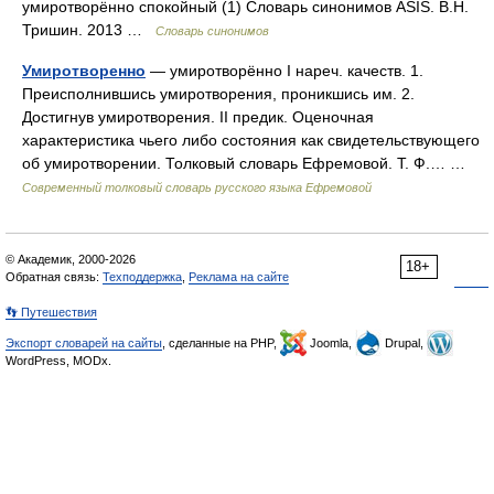
умиротворённо спокойный (1) Словарь синонимов ASIS. В.Н.
Тришин. 2013 …
Словарь синонимов
Умиротворенно
— умиротворённо I нареч. качеств. 1.
Преисполнившись умиротворения, проникшись им. 2.
Достигнув умиротворения. II предик. Оценочная
характеристика чьего либо состояния как свидетельствующего
об умиротворении. Толковый словарь Ефремовой. Т. Ф.… …
Современный толковый словарь русского языка Ефремовой
© Академик, 2000-2026
18+
Обратная связь:
Техподдержка
,
Реклама на сайте
👣 Путешествия
Экспорт словарей на сайты
, сделанные на PHP,
Joomla,
Drupal,
WordPress, MODx.