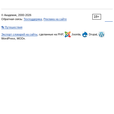
© Академик, 2000-2026
18+
Обратная связь:
Техподдержка
,
Реклама на сайте
👣 Путешествия
Экспорт словарей на сайты
, сделанные на PHP,
Joomla,
Drupal,
WordPress, MODx.