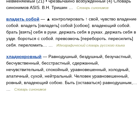
невменяемый (21) • чрезвычайно возбужденный (4) Словарь
синонимов ASIS. В.Н. Тришин …
Словарь синонимов
владеть собой
— ▲ контролировать ↑ свой, чувство владение
собой. владеть [овладеть] собой [собою]. владеющий собой.
брать [взять] себя в руки. держать себя в руках. держать себя в
узде. бороться с собой. превозмочь [перебороть. пересилить]
себя. переломить… …
Идеографический словарь русского языка
хладнокровный
— Равнодушный, бездушный, безучастный,
бесчувственный, бесстрастный, сдержанный,
нечувствительный, спокойный, уравновешенный, холодный,
апатичный, сухой, нейтральный. Человек уравновешенный,
ровный, владеющий собою. Быть (оставаться) равнодушным,…
…
Словарь синонимов