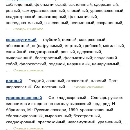
соблюденный, флегматический, выстоянный, сдержанный,
ровный, самоуравновешенный, спокойный, уравновешенный,
хладнокровный, неавантюрный, флегматичный,
последовательный, вынесенный, неизменный, сохраненный,…
…
Словарь синонимов
невозмутимый
— глубокий, полный, совершенный,
абсолютный, не(на)рушимый, мертвый, гробовой, могильный;
спокойный, хладнокровный, ровный, сдержанный,
выдержанный, бесстрастный, флегматичный; владеющий
собой, философский, ледяной, нерушимый, ненарушимый,…
…
Словарь синонимов
ровный
— Гладкий, лощеный, атласистый, плоский. Прот.
шероховатый. См. постоянный …
Словарь синонимов
уравновешенный
— См. хладнокровный... Словарь русских
синонимов и сходных по смыслу выражений. под. ред. Н.
Абрамова, М.: Русские словари, 1999. уравновешенный
сбалансированный, выровненный; бесстрастный,
хладнокровный; преспокойный, невозмутимый, уравненный,…
…
Словарь синонимов