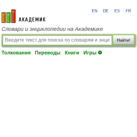
EN
DE
ES
FR
academic.ru
Словари и энциклопедии на Академике
Найти!
Толкования
Переводы
Книги
Игры ⚽