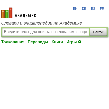
EN
DE
ES
FR
academic.ru
Словари и энциклопедии на Академике
Найти!
Толкования
Переводы
Книги
Игры ⚽