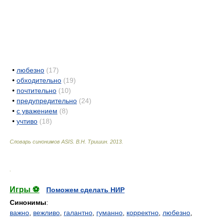
•
любезно
(17)
•
обходительно
(19)
•
почтительно
(10)
•
предупредительно
(24)
•
с уважением
(8)
•
учтиво
(18)
Словарь синонимов ASIS.
В.Н. Тришин
.
2013
.
.
Игры ⚽
Поможем сделать НИР
Синонимы
:
важно
,
вежливо
,
галантно
,
гуманно
,
корректно
,
любезно
,