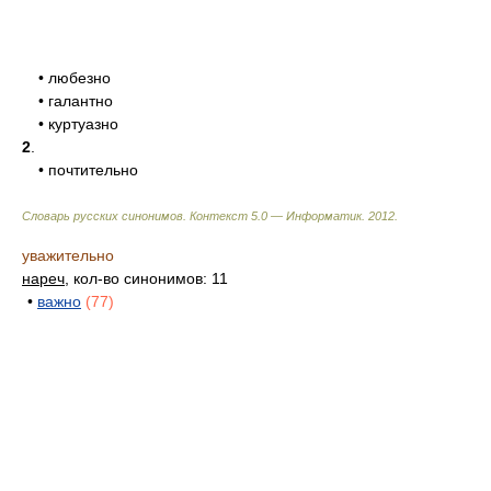
• любезно
• галантно
• куртуазно
2
.
• почтительно
Словарь русских синонимов. Контекст 5.0 — Информатик.
2012
.
уважительно
нареч
, кол-во синонимов: 11
•
важно
(77)