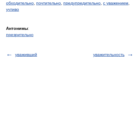
обходительно
,
почтительно
,
предупредительно
,
с уважением
,
учтиво
Антонимы
:
презрительно
уваживший
уважительность