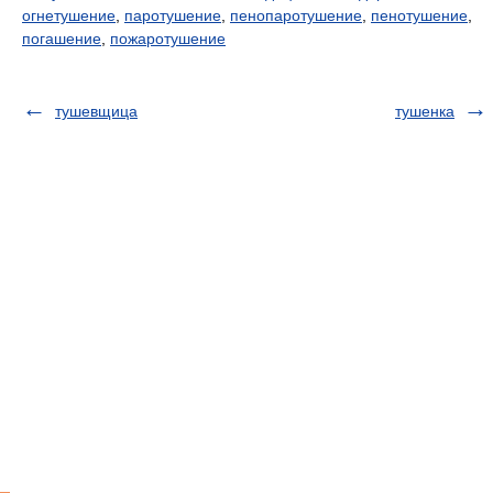
огнетушение
,
паротушение
,
пенопаротушение
,
пенотушение
,
погашение
,
пожаротушение
тушевщица
тушенка