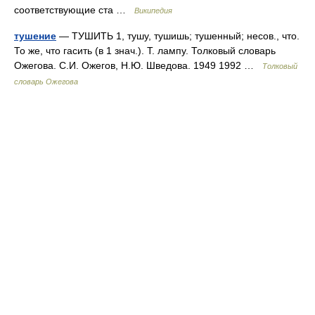
соответствующие ста …
Википедия
тушение
— ТУШИТЬ 1, тушу, тушишь; тушенный; несов., что.
То же, что гасить (в 1 знач.). Т. лампу. Толковый словарь
Ожегова. С.И. Ожегов, Н.Ю. Шведова. 1949 1992 …
Толковый
словарь Ожегова