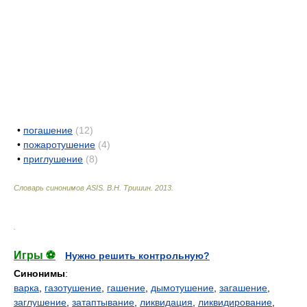
•
погашение
(12)
•
пожаротушение
(4)
•
приглушение
(8)
Словарь синонимов ASIS.
В.Н. Тришин
.
2013
.
.
Игры ⚽
Нужно решить контрольную?
Синонимы
:
варка
,
газотушение
,
гашение
,
дымотушение
,
загашение
,
заглушение
,
затаптывание
,
ликвидация
,
ликвидирование
,