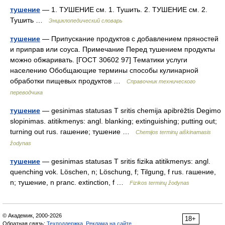
тушение
— 1. ТУШЕНИЕ см. 1. Тушить. 2. ТУШЕНИЕ см. 2.
Тушить …
Энциклопедический словарь
тушение
— Припускание продуктов с добавлением пряностей
и приправ или соуса. Примечание Перед тушением продукты
можно обжаривать. [ГОСТ 30602 97] Тематики услуги
населению Обобщающие термины способы кулинарной
обработки пищевых продуктов …
Справочник технического
переводчика
тушение
— gesinimas statusas T sritis chemija apibrėžtis Degimo
slopinimas. atitikmenys: angl. blanking; extinguishing; putting out;
turning out rus. гашение; тушение …
Chemijos terminų aiškinamasis
žodynas
тушение
— gesinimas statusas T sritis fizika atitikmenys: angl.
quenching vok. Löschen, n; Löschung, f; Tilgung, f rus. гашение,
n; тушение, n pranc. extinction, f …
Fizikos terminų žodynas
© Академик, 2000-2026
18+
Обратная связь:
Техподдержка
,
Реклама на сайте