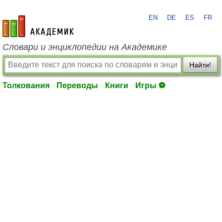
EN
DE
ES
FR
academic.ru
Словари и энциклопедии на Академике
Найти!
Толкования
Переводы
Книги
Игры ⚽