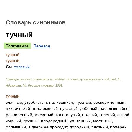
Словарь синонимов
тучный
Толкование
Перевод
тучный
тучный
См.
толстый
...
Словарь русских синонимов и сходных по смыслу выражений.- под. ред. Н.
Абрамова, М.: Русские словари
,
1999
.
тучный
злачный, утробистый, налившийся, пузатый, раскормленный,
пикнический, толстомясый, пузастый, дебелый, расплывшийся,
разжиревший, мясистый, толстопузый, полный, толстый, сырой,
жирный, грузный, плодородный, упитанный, маститый,
оплывший, в дверь не проходит, дородный, плотный, поперек