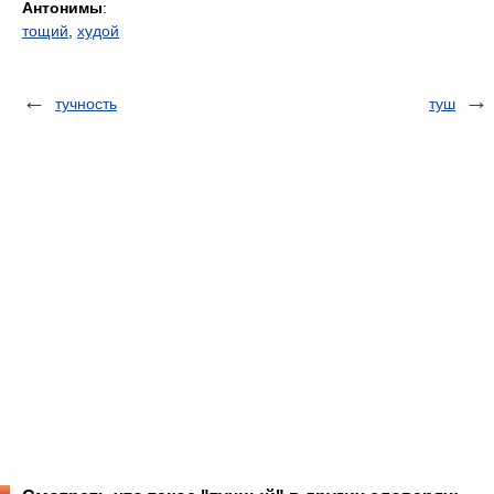
Антонимы
:
тощий
,
худой
тучность
туш