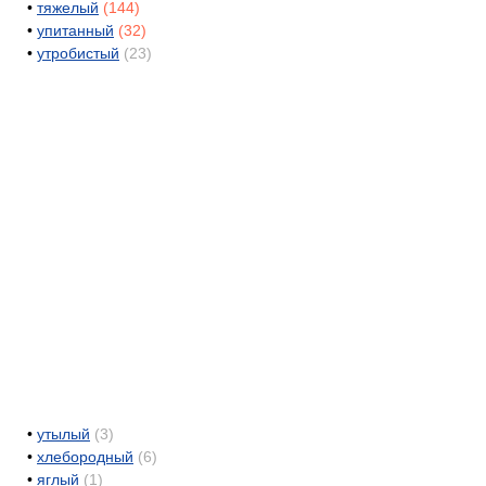
•
тяжелый
(144)
•
упитанный
(32)
•
утробистый
(23)
•
утылый
(3)
•
хлебородный
(6)
•
яглый
(1)