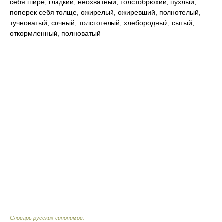
себя шире, гладкий, неохватный, толстобрюхий, пухлый,
поперек себя толще, ожирелый, ожиревший, полнотелый,
тучноватый, сочный, толстотелый, хлебородный, сытый,
откормленный, полноватый
Словарь русских синонимов
.