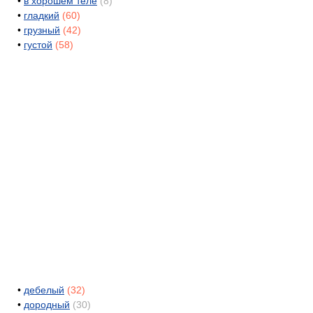
•
в хорошем теле
(8)
•
гладкий
(60)
•
грузный
(42)
•
густой
(58)
•
дебелый
(32)
•
дородный
(30)