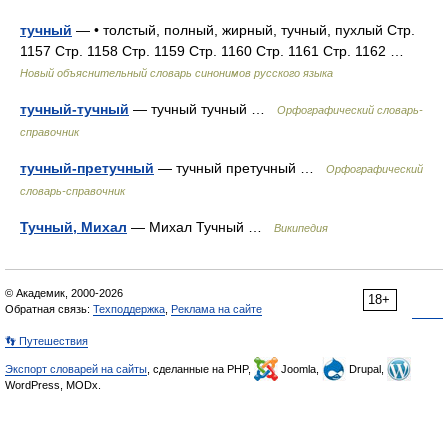
тучный
— • толстый, полный, жирный, тучный, пухлый Стр.
1157 Стр. 1158 Стр. 1159 Стр. 1160 Стр. 1161 Стр. 1162 …
Новый объяснительный словарь синонимов русского языка
тучный-тучный
— тучный тучный …
Орфографический словарь-
справочник
тучный-претучный
— тучный претучный …
Орфографический
словарь-справочник
Тучный, Михал
— Михал Тучный …
Википедия
© Академик, 2000-2026
18+
Обратная связь:
Техподдержка
,
Реклама на сайте
👣 Путешествия
Экспорт словарей на сайты
, сделанные на PHP,
Joomla,
Drupal,
WordPress, MODx.