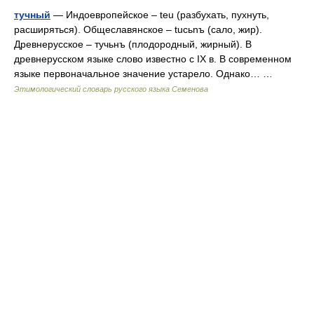
тучный
— Индоевропейское – teu (разбухать, пухнуть,
расширяться). Общеславянское – tucьnъ (сало, жир).
Древнерусское – тучьнъ (плодородный, жирный). В
древнерусском языке слово известно с IX в. В современном
языке первоначальное значение устарело. Однако… …
Этимологический словарь русского языка Семенова