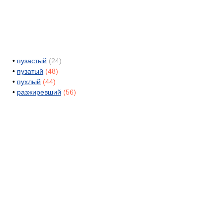
•
пузастый
(24)
•
пузатый
(48)
•
пухлый
(44)
•
разжиревший
(56)