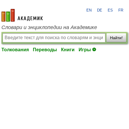
EN
DE
ES
FR
academic.ru
Словари и энциклопедии на Академике
Найти!
Толкования
Переводы
Книги
Игры ⚽