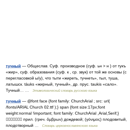
тучный
— Общеслав. Суф. производное (суф. ьн > н ) от тукъ
«жир», суф. образования (суф. к , ср. звук) от той же основы (с
перегласовкой ы/у), что тыти «жиреть, тучнеть», тыл, туша,
латышск. tàuks «жирный, тучный», др. прус. taukis «сало».
Тучный… …
Этимологический словарь русского языка
тучный
— @font face {font family: ChurchArial ; src: url(
/fonts/ARIAL Church 02.ttf );} span {font size:17px;font
weight:normal !important; font family: ChurchArial ,Arial,Serif;}
 прил. (греч. ὄμβρων) дождевой; (γόνιμος) плодовитый,
плодотворный …
Словарь церковнославянского языка