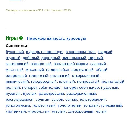
Словарь синонимов ASIS.
В.Н. Тришин
.
2013
.
.
Игры ⚽
Поможем написать курсовую
Синонимы
:
бухонный
,
в дверь не проходит
,
в хорошем теле
,
гладкий
,
грузный
,
дебелый
,
дородный
,
жирномясый
,
жирный
,
зажиревший
,
зажирелый
,
заплывший жиром
,
злачный
,
маститый
,
мясистый
,
налившийся
,
неохватный
,
облый
,
ожиревший
,
ожирелый
,
оплывший
,
откормленный
,
пикнический
,
плодородный
,
плотный
,
полноватый
,
полнотелый
,
полный
,
поперек себя толще
,
поперек себя шире
,
пузастый
,
пузатый
,
пухлый
,
разжиревший
,
раскормленный
,
расплывшийся
,
сочный
,
сырой
,
сытый
,
толстобрюхий
,
толстомясый
,
толстопузый
,
толстотелый
,
толстый
,
тучноватый
,
упитанный
,
утробистый
,
утылый
,
хлебородный
,
яглый