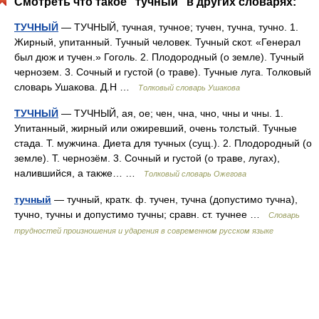
Смотреть что такое "тучный" в других словарях:
ТУЧНЫЙ
— ТУЧНЫЙ, тучная, тучное; тучен, тучна, тучно. 1.
Жирный, упитанный. Тучный человек. Тучный скот. «Генерал
был дюж и тучен.» Гоголь. 2. Плодородный (о земле). Тучный
чернозем. 3. Сочный и густой (о траве). Тучные луга. Толковый
словарь Ушакова. Д.Н …
Толковый словарь Ушакова
ТУЧНЫЙ
— ТУЧНЫЙ, ая, ое; чен, чна, чно, чны и чны. 1.
Упитанный, жирный или ожиревший, очень толстый. Тучные
стада. Т. мужчина. Диета для тучных (сущ.). 2. Плодородный (о
земле). Т. чернозём. 3. Сочный и густой (о траве, лугах),
налившийся, а также… …
Толковый словарь Ожегова
тучный
— тучный, кратк. ф. тучен, тучна (допустимо тучна),
тучно, тучны и допустимо тучны; сравн. ст. тучнее …
Словарь
трудностей произношения и ударения в современном русском языке