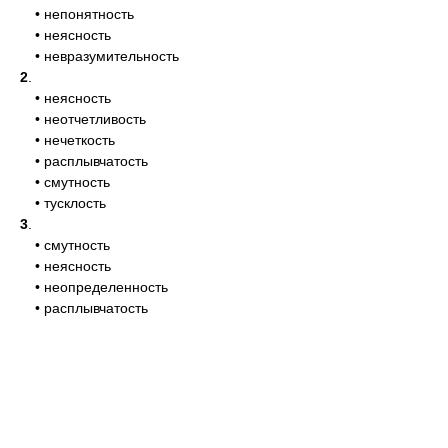
• непонятность
• неясность
• невразумительность
2
.
• неясность
• неотчетливость
• нечеткость
• расплывчатость
• смутность
• тусклость
3
.
• смутность
• неясность
• неопределенность
• расплывчатость