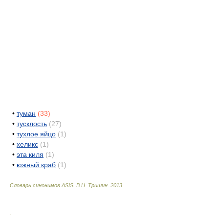
•
туман
(33)
•
тусклость
(27)
•
тухлое яйцо
(1)
•
хеликс
(1)
•
эта киля
(1)
•
южный краб
(1)
Словарь синонимов ASIS.
В.Н. Тришин
.
2013
.
.