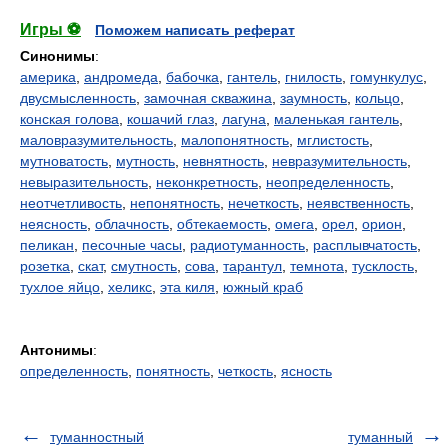
Игры ⚽
Поможем написать реферат
Синонимы
:
америка
,
андромеда
,
бабочка
,
гантель
,
гнилость
,
гомункулус
,
двусмысленность
,
замочная скважина
,
заумность
,
кольцо
,
конская голова
,
кошачий глаз
,
лагуна
,
маленькая гантель
,
маловразумительность
,
малопонятность
,
мглистость
,
мутноватость
,
мутность
,
невнятность
,
невразумительность
,
невыразительность
,
неконкретность
,
неопределенность
,
неотчетливость
,
непонятность
,
нечеткость
,
неявственность
,
неясность
,
облачность
,
обтекаемость
,
омега
,
орел
,
орион
,
пеликан
,
песочные часы
,
радиотуманность
,
расплывчатость
,
розетка
,
скат
,
смутность
,
сова
,
тарантул
,
темнота
,
тусклость
,
тухлое яйцо
,
хеликс
,
эта киля
,
южный краб
Антонимы
:
определенность
,
понятность
,
четкость
,
ясность
туманностный
туманный