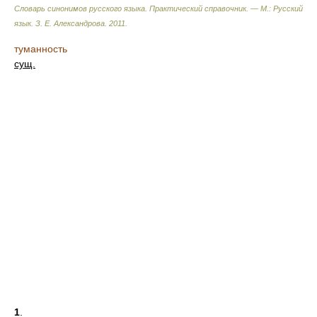
Словарь синонимов русского языка. Практический справочник. — М.: Русский
язык.
З. Е. Александрова
.
2011
.
туманность
сущ.
1
.