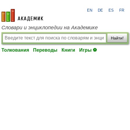
EN
DE
ES
FR
academic.ru
Словари и энциклопедии на Академике
Найти!
Толкования
Переводы
Книги
Игры ⚽