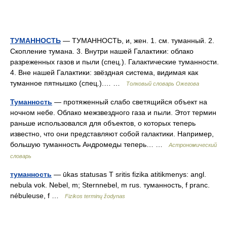
ТУМАННОСТЬ
— ТУМАННОСТЬ, и, жен. 1. см. туманный. 2.
Скопление тумана. 3. Внутри нашей Галактики: облако
разреженных газов и пыли (спец.). Галактические туманности.
4. Вне нашей Галактики: звёздная система, видимая как
туманное пятнышко (спец.).… …
Толковый словарь Ожегова
Туманность
— протяженный слабо светящийся объект на
ночном небе. Облако межзвездного газа и пыли. Этот термин
раньше использовался для объектов, о которых теперь
известно, что они представляют собой галактики. Например,
большую туманность Андромеды теперь… …
Астрономический
словарь
туманность
— ūkas statusas T sritis fizika atitikmenys: angl.
nebula vok. Nebel, m; Sternnebel, m rus. туманность, f pranc.
nébuleuse, f …
Fizikos terminų žodynas