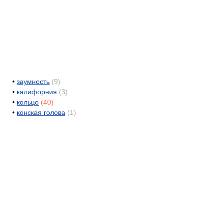
•
заумность
(9)
•
калифорния
(3)
•
кольцо
(40)
•
конская голова
(1)