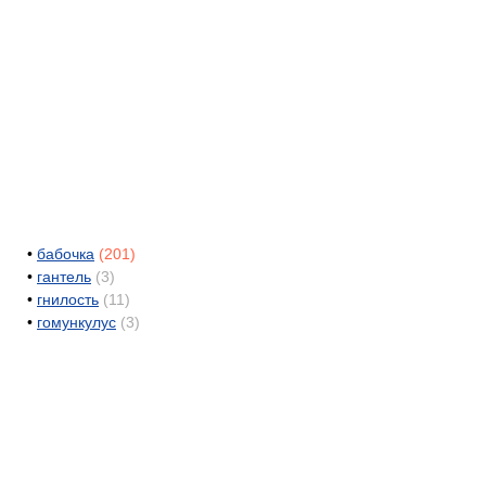
•
бабочка
(201)
•
гантель
(3)
•
гнилость
(11)
•
гомункулус
(3)