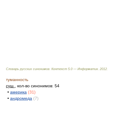
Словарь русских синонимов. Контекст 5.0 — Информатик.
2012
.
туманность
сущ.
, кол-во синонимов: 54
•
америка
(31)
•
андромеда
(7)