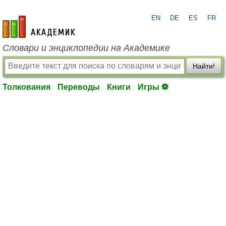
EN
DE
ES
FR
academic.ru
Словари и энциклопедии на Академике
Найти!
Толкования
Переводы
Книги
Игры ⚽