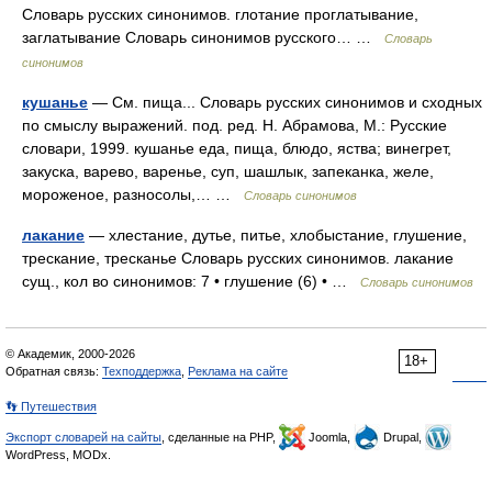
Словарь русских синонимов. глотание проглатывание,
заглатывание Словарь синонимов русского… …
Словарь
синонимов
кушанье
— См. пища... Словарь русских синонимов и сходных
по смыслу выражений. под. ред. Н. Абрамова, М.: Русские
словари, 1999. кушанье еда, пища, блюдо, яства; винегрет,
закуска, варево, варенье, суп, шашлык, запеканка, желе,
мороженое, разносолы,… …
Словарь синонимов
лакание
— хлестание, дутье, питье, хлобыстание, глушение,
трескание, тресканье Словарь русских синонимов. лакание
сущ., кол во синонимов: 7 • глушение (6) • …
Словарь синонимов
© Академик, 2000-2026
18+
Обратная связь:
Техподдержка
,
Реклама на сайте
👣 Путешествия
Экспорт словарей на сайты
, сделанные на PHP,
Joomla,
Drupal,
WordPress, MODx.