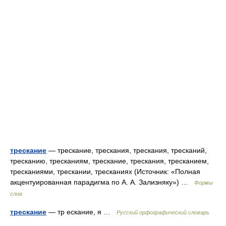
трескание
— трескание, трескания, трескания, тресканий,
тресканию, тресканиям, трескание, трескания, тресканием,
тресканиями, трескании, тресканиях (Источник: «Полная
акцентуированная парадигма по А. А. Зализняку») …
Формы
слов
трескание
— тр ескание, я …
Русский орфографический словарь