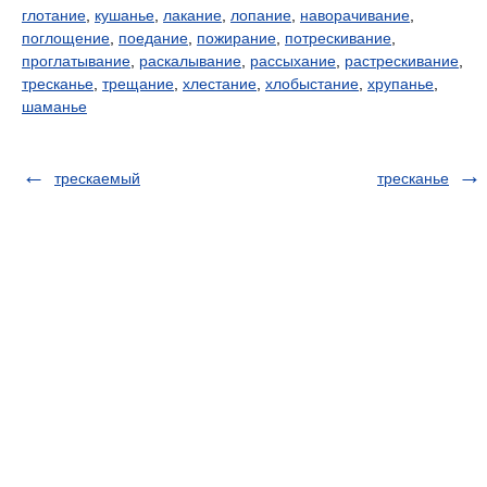
глотание
,
кушанье
,
лакание
,
лопание
,
наворачивание
,
поглощение
,
поедание
,
пожирание
,
потрескивание
,
проглатывание
,
раскалывание
,
рассыхание
,
растрескивание
,
тресканье
,
трещание
,
хлестание
,
хлобыстание
,
хрупанье
,
шаманье
трескаемый
тресканье