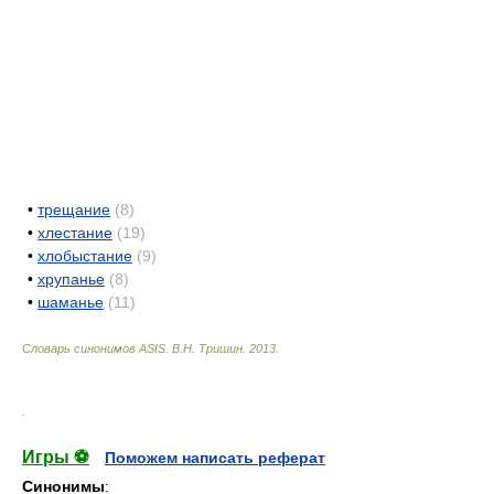
•
трещание
(8)
•
хлестание
(19)
•
хлобыстание
(9)
•
хрупанье
(8)
•
шаманье
(11)
Словарь синонимов ASIS.
В.Н. Тришин
.
2013
.
.
Игры ⚽
Поможем написать реферат
Синонимы
: