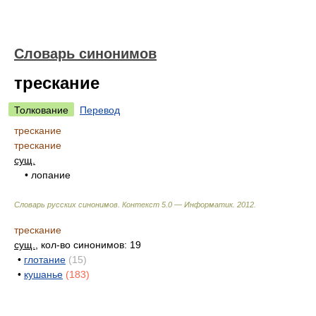
Словарь синонимов
трескание
Толкование
Перевод
трескание
трескание
сущ.
• лопание
Словарь русских синонимов. Контекст 5.0 — Информатик.
2012
.
трескание
сущ.
, кол-во синонимов: 19
•
глотание
(15)
•
кушанье
(183)