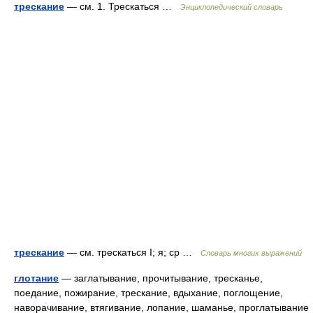
трескание
— см. 1. Трескаться …
Энциклопедический словарь
трескание
— см. трескаться I; я; ср …
Словарь многих выражений
глотание
— заглатывание, прочитывание, тресканье,
поедание, пожирание, трескание, вдыхание, поглощение,
наворачивание, втягивание, лопание, шаманье, проглатывание