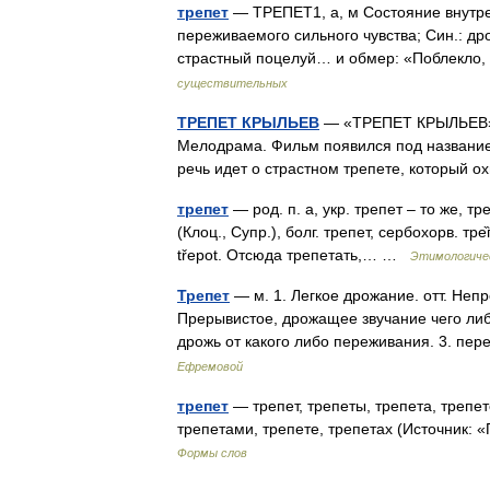
трепет
— ТРЕПЕТ1, а, м Состояние внутрен
переживаемого сильного чувства; Син.: дро
страстный поцелуй… и обмер: «Поблекло,
существительных
ТРЕПЕТ КРЫЛЬЕВ
— «ТРЕПЕТ КРЫЛЬЕВ» (Il
Мелодрама. Фильм появился под название
речь идет о страстном трепете, которы
трепет
— род. п. а, укр. трепет – то же, тр
(Клоц., Супр.), болг. трепет, сербохорв. тре̏пе̑т
třероt. Отсюда трепетать,… …
Этимологичес
Трепет
— м. 1. Легкое дрожание. отт. Непре
Прерывистое, дрожащее звучание чего либ
дрожь от какого либо переживания. 3. пе
Ефремовой
трепет
— трепет, трепеты, трепета, трепето
трепетами, трепете, трепетах (Источник:
Формы слов