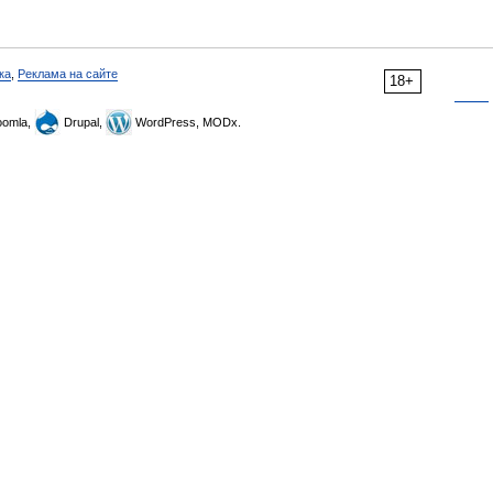
ка
,
Реклама на сайте
18+
omla,
Drupal,
WordPress, MODx.