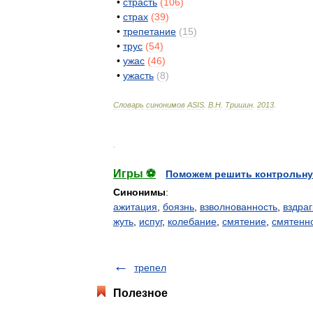
•
страсть
(
106
)
•
страх
(
39
)
•
трепетание
(
15
)
•
трус
(
54
)
•
ужас
(
46
)
•
ужасть
(
8
)
Словарь
синонимов
ASIS
.
В
.
Н
.
Тришин
.
2013
.
.
Игры ⚽
Поможем решить контрольну
Синонимы
:
ажитация
,
боязнь
,
взволнованность
,
вздра
жуть
,
испуг
,
колебание
,
смятение
,
смятенн
трепел
Полезное