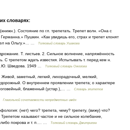
гих словарях:
(книжн.). Состояние по гл. трепетать. Трепет волн. «Она с
 Германна.» Пушкин. «Как увидишь его, страх и трепет клонят
трел на Ольгу.»… …
Толковый словарь Ушакова
дрожание. Т. листьев. 2. Сильное волнение, напряжённость
знь. С трепетом ждать известия. Испытывать т. перед кем н.
 Н.Ю. Шведова. 1949 …
Толковый словарь Ожегова
Живой, заметный, легкий, лихорадочный, мелкий,
удорожный. О внутреннем проявлении трепета; о характере
агоговейный, блаженный (устар.),… …
Словарь эпитетов
 …
Глагольной сочетаемости непредметных имён
фология: (нет) чего? трепета, чему? трепету, (вижу) что?
1. Трепетом называют частое и не сильное колебание,
о либо покрова и т. п.… …
Толковый словарь Дмитриева