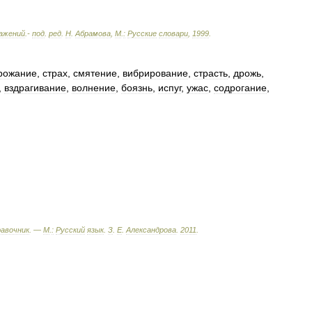
ажений
.-
под
.
ред
.
Н
.
Абрамова
,
М
.
:
Русские
словари
,
1999
.
рожание
,
страх
,
смятение
,
вибрирование
,
страсть
,
дрожь
,
,
вздрагивание
,
волнение
,
боязнь
,
испуг
,
ужас
,
содрогание
,
равочник
. —
М
.
:
Русский
язык
.
З
.
Е
.
Александрова
.
2011
.