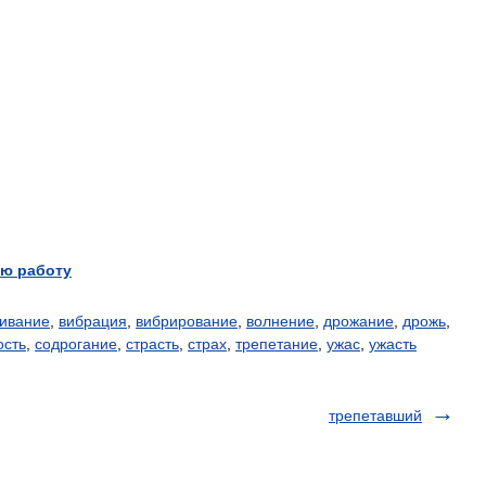
ю работу
гивание
,
вибрация
,
вибрирование
,
волнение
,
дрожание
,
дрожь
,
ость
,
содрогание
,
страсть
,
страх
,
трепетание
,
ужас
,
ужасть
трепетавший