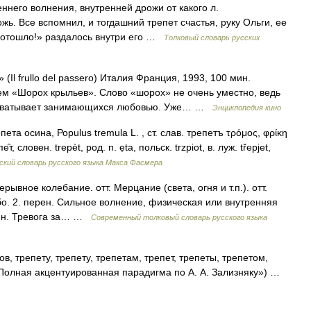
него волнения, внутренней дрожи от какого л.
жь. Все вспомнил, и тогдашний трепет счастья, руку Ольги, ее
 отошло!» раздалось внутри его …
Толковый словарь русских
 frullo del passero) Италия Франция, 1993, 100 мин.
м «Шорох крыльев». Слово «шорох» не очень уместно, ведь
й охватывает занимающихся любовью. Уже… …
Энциклопедия кино
епета осина, Рорulus tremula L. , ст. слав. трепетъ τρόμος, φρίκη
, словен. trepèt, род. п. ẹta, польск. trzpiot, в. луж. třepjet,
кий словарь русского языка Макса Фасмера
рывное колебание. отт. Мерцание (света, огня и т.п.). отт.
о. 2. перен. Сильное волнение, физическая или внутренняя
рен. Тревога за… …
Современный толковый словарь русского языка
в, трепету, трепету, трепетам, трепет, трепеты, трепетом,
 «Полная акцентуированная парадигма по А. А. Зализняку») …