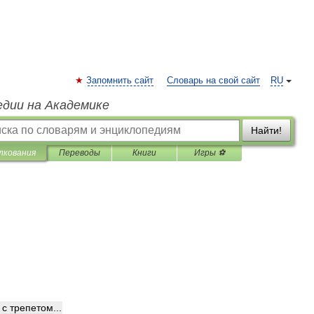
Запомнить сайт
Словарь на свой сайт
RU
едии на Академике
Найти!
лкования
Переводы
Книги
Игры ⚽
,
с
трепетом
...