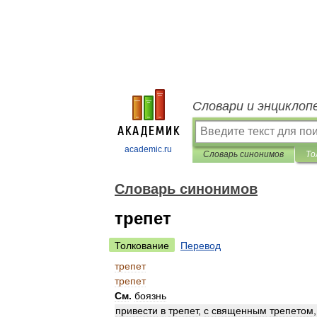
Словари и энциклоп
academic.ru
Словарь синонимов
То
Словарь синонимов
трепет
Толкование
Перевод
трепет
трепет
См
.
боязнь
привести
в
трепет
,
с
священным
трепетом