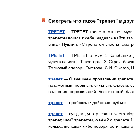
Смотреть что такое "трепет" в дру
ТРЕПЕТ
— ТРЕПЕТ, трепета, мн. нет, муж. 
трепетом вошла к себе, надеясь найти там
вниз.» Пушкин. «С трепетом счастья смо
ТРЕПЕТ
— ТРЕПЕТ, а, муж. 1. Колебание, 
чувств (книжн.). Т. восторга. 3. Страх, боя
Толковый словарь Ожегова. С.И. Ожегов,
трепет
— О внешнем проявлении трепета. 
незаметный, нервный, сильный, слабый, с
волнения, переживаний. Безотчетный, бл
трепет
— пробежал • действие, субъект
трепет
— сущ., м., употр. сравн. часто Мор
трепет, чем? трепетом, о чём? о трепете 
колыхание какой либо поверхности, каког