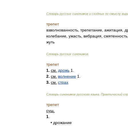
Словарь
русских
синонимов
и
сходных
по
смыслу
выр
трепет
взволнованность
,
трепетание
,
ажитация
,
д
колебание
,
ужасть
,
вибрация
,
смятенность
жуть
Словарь
русских
синонимов
.
трепет
1
.
см
.
дрожь
1
.
2
.
см
.
волнение
1
.
3
.
см
.
страх
Словарь
синонимов
русского
языка
.
Практический
сп
трепет
сущ
.
1
.
•
дрожание