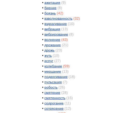
•
ажитация
(
9
)
•
биение
(
8
)
•
боязнь
(
42
)
•
взволнованность
(
32
)
•
вздрагивание
(
10
)
•
вибрация
(
13
)
•
вибрирование
(
8
)
•
волнение
(
43
)
•
дрожание
(
21
)
•
дрожь
(
23
)
•
жуть
(
10
)
•
испуг
(
27
)
•
колебание
(
59
)
•
мерцание
(
13
)
•
подергивание
(
18
)
•
пульсация
(
7
)
•
робость
(
26
)
•
смятение
(
28
)
•
смятенность
(
15
)
•
содрогание
(
11
)
•
сотрясение
(
12
)