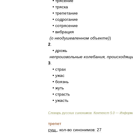
•
трясение
•
тряска
•
трепетание
•
содрогание
•
сотрясение
•
вибрация
(
о
неодушевленном
объекте
)
)
2
.
•
дрожь
непроизвольные
колебания
,
происходящ
3
.
•
страх
•
ужас
•
боязнь
•
жуть
•
страсть
•
ужасть
Словарь
русских
синонимов
.
Контекст
5
.
0
—
Информ
трепет
сущ
.
,
кол
-
во
синонимов:
27