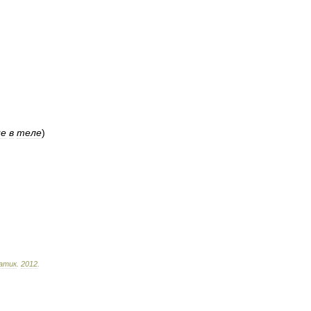
ие
в
теле
)
атик
.
2012
.