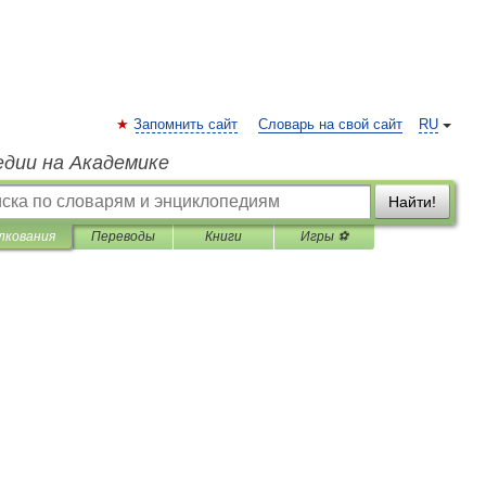
Запомнить сайт
Словарь на свой сайт
RU
едии на Академике
Найти!
лкования
Переводы
Книги
Игры ⚽