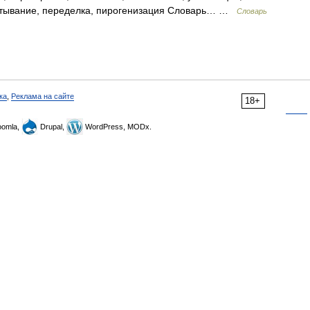
батывание, переделка, пирогенизация Словарь… …
Словарь
ка
,
Реклама на сайте
18+
omla,
Drupal,
WordPress, MODx.