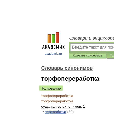
Словари и энциклоп
academic.ru
Словарь синонимов
То
Словарь синонимов
торфопереработка
Толкование
торфопереработка
торфопереработка
сущ
.
,
кол
-
во
синонимов:
1
•
переработка
(
30
)