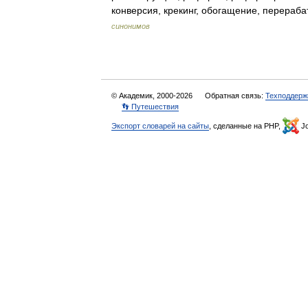
конверсия, крекинг, обогащение, перера
синонимов
© Академик, 2000-2026
Обратная связь:
Техподдерж
👣 Путешествия
Экспорт словарей на сайты
, сделанные на PHP,
Jo