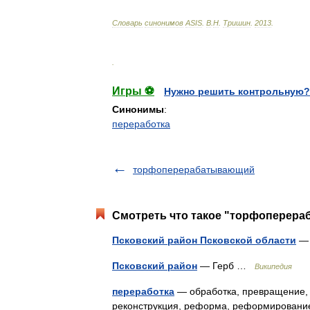
Словарь
синонимов
ASIS
.
В
.
Н
.
Тришин
.
2013
.
.
Игры ⚽
Нужно решить контрольную?
Синонимы
:
переработка
торфоперерабатывающий
Смотреть что такое "торфоперераб
Псковский район Псковской области
— 
Псковский район
— Герб …
Википедия
переработка
— обработка, превращение,
реконструкция, реформа, реформирование,