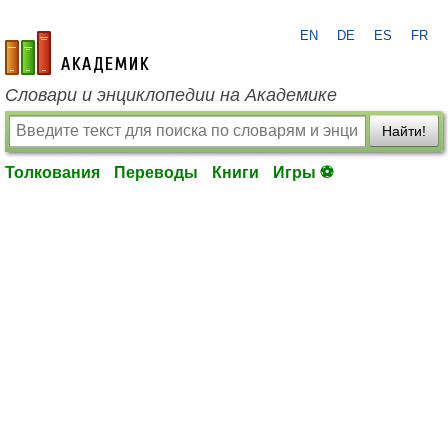
EN
DE
ES
FR
academic.ru
Словари и энциклопедии на Академике
Найти!
Толкования
Переводы
Книги
Игры ⚽